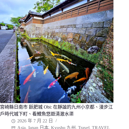
犀。
在
九
州
小
京
都
飫
肥
城
中
的
隱
藏
版
絕
美
旅
宿，
獨
享
古
民
家
改
宮崎縣日南市 飫肥城 Obi: 在靜謐的九州小京都、漫步江
建
戶時代城下町、看鯉魚悠遊清澈水渠
的
一
2026 年 7 月 22 日
棟
Asia
,
Japan 日本
,
Kyushu 九州
,
Travel
,
TRAVEL
貸