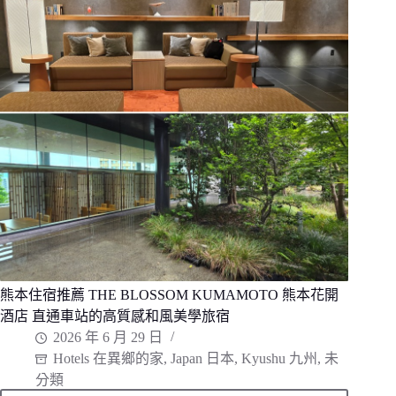
&
Wakuwaku
海
中
水
族
館
海
洋
甜
甜
圈。
漂
浮
海
上
的
圓
形
水
族
館、
近
熊本住宿推薦 THE BLOSSOM KUMAMOTO 熊本花開
距
酒店 直通車站的高質感和風美學旅宿
離
和
2026 年 6 月 29 日
海
Hotels 在異鄉的家
,
Japan 日本
,
Kyushu 九州
,
未
豚
互
分類
動