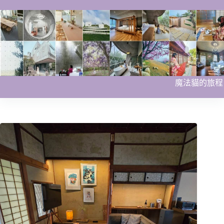
跳
至
主
要
內
容
魔法貓的旅程