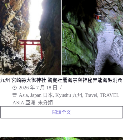
彷
彿
置
身
世
界
盡
頭
的
斷
崖
絕
景
九州 宮崎縣大御神社 驚艷壯麗海景與神秘昇龍海蝕洞窟
2026 年 7 月 18 日
Asia
,
Japan 日本
,
Kyushu 九州
,
Travel
,
TRAVEL
ASIA 亞洲
,
未分類
閱讀全文
九
州
宮
崎
縣
大