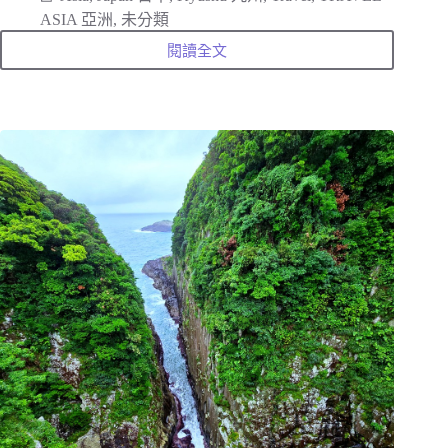
優
ASIA 亞洲
,
未分類
雅
空
閱讀全文
宮
間
崎
縣
日
南
市
飫
肥
城
Obi:
在
靜
謐
的
九
州
小
京
都、
漫
步
江
戶
時
代
城
下