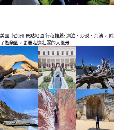
美國 南加州 景點地圖 行程推薦: 湖泊、沙漠、海濱。 除
了遊樂園，更要走進壯麗的大風景