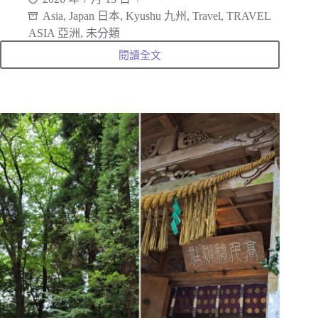
Asia
,
Japan 日本
,
Kyushu 九州
,
Travel
,
TRAVEL
ASIA 亞洲
,
未分類
閱讀全文
宮
崎
高
千
穗
峽:
走
入
神
話
的
起
點，
夢
幻
仙
境
的
飛
瀑
與
划
船
體
驗，