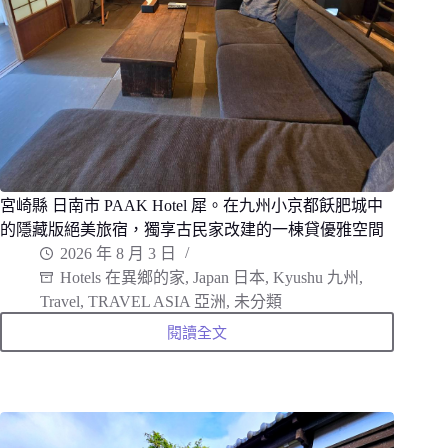
宮崎縣 日南市 PAAK Hotel 犀。在九州小京都飫肥城中
的隱藏版絕美旅宿，獨享古民家改建的一棟貸優雅空間
2026 年 8 月 3 日
Hotels 在異鄉的家
,
Japan 日本
,
Kyushu 九州
,
Travel
,
TRAVEL ASIA 亞洲
,
未分類
閱讀全文
宮
崎
縣
日
南
市
PAAK
Hotel