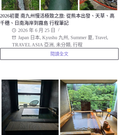
2026初夏 南九州慢活極致之旅: 從熊本出發、天草、高
千穗、日南海岸到霧島 行程筆記
2026 年 6 月 25 日
Japan 日本
,
Kyushu 九州
,
Summer 夏
,
Travel
,
TRAVEL ASIA 亞洲
,
未分類
,
行程
閱讀全文
2026
初
夏
南
九
州
慢
活
極
致
之
旅:
從
熊
本
出
發、
天