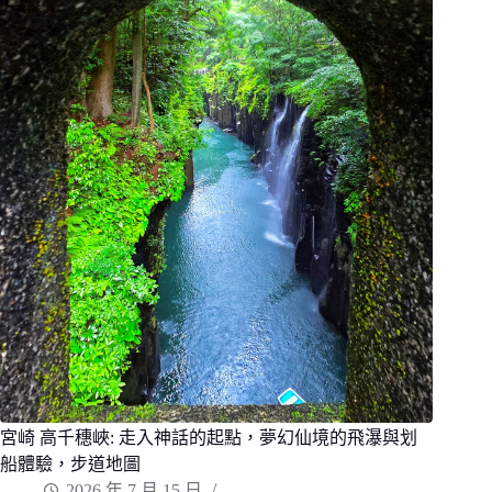
御
神
社
驚
艷
壯
麗
海
景
與
神
秘
昇
龍
海
蝕
洞
窟
宮崎 高千穗峽: 走入神話的起點，夢幻仙境的飛瀑與划
船體驗，步道地圖
2026 年 7 月 15 日