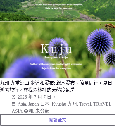
量
景
點，
漫
步
巨
杉
林、
夜
神
樂
體
驗
九州 九重連山 步道和瀑布: 親水瀑布、簡單健行，夏日
避暑旅行，尋找森林裡的天然冷氣房
2026 年 7 月 7 日
Asia
,
Japan 日本
,
Kyushu 九州
,
Travel
,
TRAVEL
ASIA 亞洲
,
未分類
閱讀全文
九
州
九