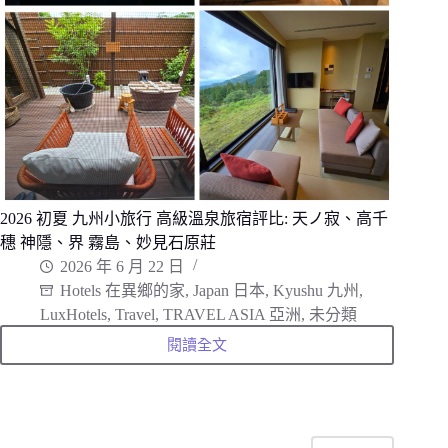
草、
高
千
穗、
日
南
海
岸
到
霧
島
行
程
筆
記
2026 初夏 九州小旅行 高級溫泉旅宿評比: 天ノ寂、高千
穗 神隱、界 霧島、妙見石原莊
2026 年 6 月 22 日
Hotels 在異鄉的家
,
Japan 日本
,
Kyushu 九州
,
LuxHotels
,
Travel
,
TRAVEL ASIA 亞洲
,
未分類
閱讀全文
2026
初
夏
九
州
小
旅