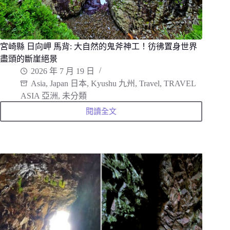
町、
看
鯉
魚
悠
遊
宮崎縣 日向岬 馬背: 大自然的鬼斧神工！彷彿置身世界
清
盡頭的斷崖絕景
澈
水
2026 年 7 月 19 日
渠
Asia
,
Japan 日本
,
Kyushu 九州
,
Travel
,
TRAVEL
ASIA 亞洲
,
未分類
閱讀全文
宮
崎
縣
日
向
岬
馬
背:
大
自
然
的
鬼
斧
神
工！