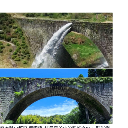
重
連
山
步
道
和
瀑
布:
親
水
瀑
布、
簡
單
健
行，
夏
日
避
暑
旅
行，
尋
找
森
林
裡
的
天
然