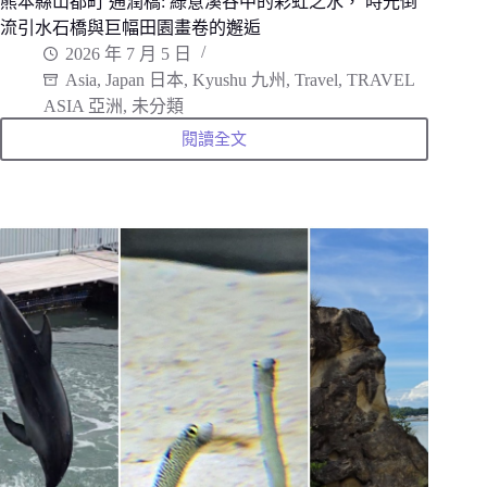
熊本縣山都町 通潤橋: 綠意溪谷中的彩虹之水， 時光倒
冷
流引水石橋與巨幅田園畫卷的邂逅
氣
房
2026 年 7 月 5 日
Asia
,
Japan 日本
,
Kyushu 九州
,
Travel
,
TRAVEL
ASIA 亞洲
,
未分類
閱讀全文
熊
本
縣
山
都
町
通
潤
橋:
綠
意
溪
谷
中
的
彩
虹
之
水，
時
光