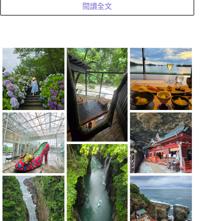
閱讀全文
熊
本
住
宿
推
薦
THE
BLOSSOM
KUMAMOTO
熊
本
花
開
酒
店
直
通
車
站
的
高
質
感
和
風
美
學
旅
宿