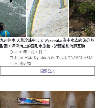
倒
流
引
水
石
橋
與
巨
幅
田
園
畫
九州熊本 天草珍珠中心 & Wakuwaku 海中水族館 海洋甜
卷
甜圈。漂浮海上的圓形水族館、近距離和海豚互動
的
邂
2026 年 7 月 1 日
逅
Japan 日本
,
Kyushu 九州
,
Travel
,
TRAVEL ASIA
亞洲
,
未分類
閱讀全文
九
州
熊
本
天
草
珍
珠
中
心