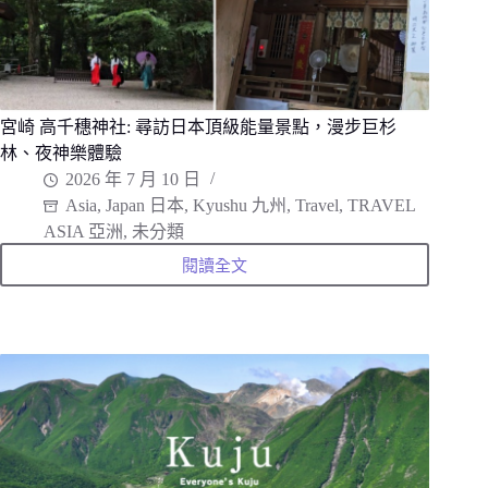
步
道
地
圖
宮崎 高千穗神社: 尋訪日本頂級能量景點，漫步巨杉
林、夜神樂體驗
2026 年 7 月 10 日
Asia
,
Japan 日本
,
Kyushu 九州
,
Travel
,
TRAVEL
ASIA 亞洲
,
未分類
閱讀全文
宮
崎
高
千
穗
神
社:
尋
訪
日
本
頂
級
能