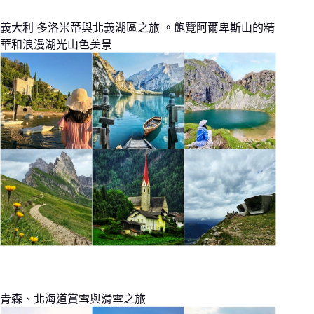
義大利 多洛米蒂與北義湖區之旅 。飽覽阿爾卑斯山的精
華和浪漫湖光山色美景
青森、北海道賞雪與滑雪之旅