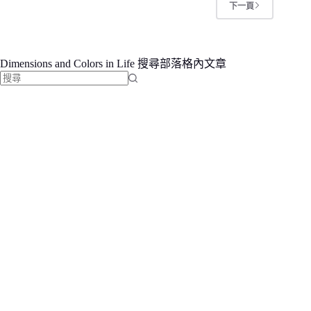
行
下一頁
高
級
溫
泉
旅
Dimensions and Colors in Life 搜尋部落格內文章
宿
評
比:
找
天
ノ
不
寂、
到
高
千
符
穗
合
神
隱、
條
界
霧
件
島、
的
妙
見
結
石
果
原
莊