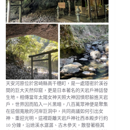
天安河原位於宮崎縣高千穗町，是一處隱密於溪谷
間的巨大天然仰窟，更是日本著名的天岩戶神話發
生地。相傳當年太陽女神天照大神因憤怒躲進天岩
戶，世界因而陷入一片黑暗，八百萬眾神便是聚集
在這個寬敞的河岸巨洞中，共同商議如何引出女
神、重迎光明。這裡距離天岩戶神社西本殿步行約
10 分鐘，沿途溪水潺潺、古木參天，散發著極其