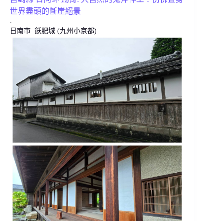
世界盡頭的斷崖絕景
.
日南市 飫肥城 (九州小京都)