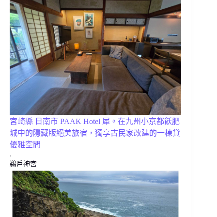
宮崎縣 日南市 PAAK Hotel 犀。在九州小京都飫肥
城中的隱藏版絕美旅宿，獨享古民家改建的一棟貸
優雅空間
.
鵜戶神宮