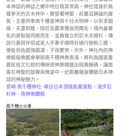
本神話的神話之鄉中地位極其崇高。神社隱身於高
聳參天的古木林中，散發著神聖、莊嚴且靜謐的靈
氣，主要供奉高千穗皇神與十社大明神，以祈求姻
緣、夫妻和睦、除厄及農業豐收而聞名。境內最著
名的景點是同根而生、並肩聳立的巨木夫婦杉，傳
說只要與伴侶或家人手牽手順時針繞行樹幹三圈，
便能保佑感情圓滿、子孫繁榮。另外，神社內的神
樂殿每晚都會舉辦高千穗神樂表演，將列為國家重
要民俗文化財的傳統夜神樂精選出經典舞碼，讓旅
客在神聖的鼓聲與舞姿中，近距離親身體驗日本神
話的神秘魅力。
宮崎 高千穗神社: 尋訪日本頂級能量景點，漫步巨
杉林、夜神樂體驗
.
高千穗小火車