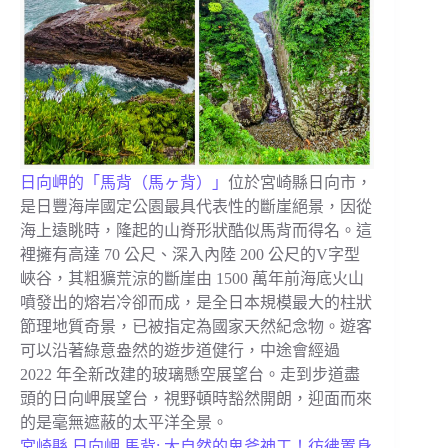
日向岬的「馬背（馬ヶ背）」
位於宮崎縣日向市，
是日豐海岸國定公園最具代表性的斷崖絕景，因從
海上遠眺時，隆起的山脊形狀酷似馬背而得名。這
裡擁有高達 70 公尺、深入內陸 200 公尺的V字型
峽谷，其粗獷荒涼的斷崖由 1500 萬年前海底火山
噴發出的熔岩冷卻而成，是全日本規模最大的柱狀
節理地質奇景，已被指定為國家天然紀念物。遊客
可以沿著綠意盎然的遊步道健行，中途會經過
2022 年全新改建的玻璃懸空展望台。走到步道盡
頭的日向岬展望台，視野頓時豁然開朗，迎面而來
的是毫無遮蔽的太平洋全景。
宮崎縣 日向岬 馬背: 大自然的鬼斧神工！彷彿置身