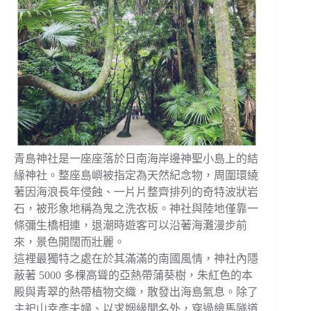
青島神社是一座座落於日南海岸邊神聖小島上的結
緣神社。整座島嶼被指定為天然紀念物，周圍環繞
著因海浪長年侵蝕、一片片整齊排列的奇特波狀岩
石，被形象地稱為鬼之洗衣板。神社與陸地僅靠一
條彌生橋相連，退潮時遊客可以沿著海灘漫步前
來，景色開闊而壯麗。
這裡最獨特之處在於其滿滿的南國風情，神社內隱
蔽著 5000 多棵高聳的亞熱帶蒲葵樹，朱紅色的本
殿與青翠的熱帶植物交織，散發出海島氣息。除了
主祀山幸彥夫婦、以求姻緣聞名外，穿過繪馬隧道