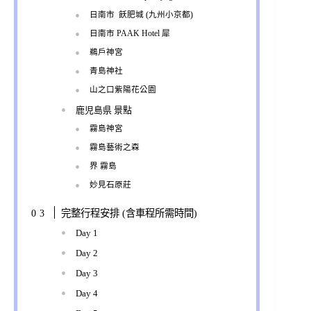
日南市 飫肥城 (九州小京都)
日南市 PAAK Hotel 犀
鵜戶神宮
青島神社
山之口紫陽花公園
鹿児島県 景點
霧島神宮
霧島藝術之森
界 霧島
妙見石原莊
完整行程安排 (含車程所需時間)
Day 1
Day 2
Day 3
Day 4