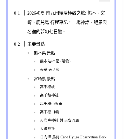
2026初夏 南九州慢活極致之旅: 熊本、宮
崎、鹿兒島 行程筆記，一場神話、絕景與
名宿的夢幻七日遊。
主要景點
熊本県 景點
熊本站/市區 (購物)
天草 天ノ寂
宮崎県 景點
高千穗峽
高千穗神社
高千穗小火車
高千穗 神隱
天岩戶神社 與 天安河原
大御神社
日向岬 馬背 Cape Hyuga Observation Deck