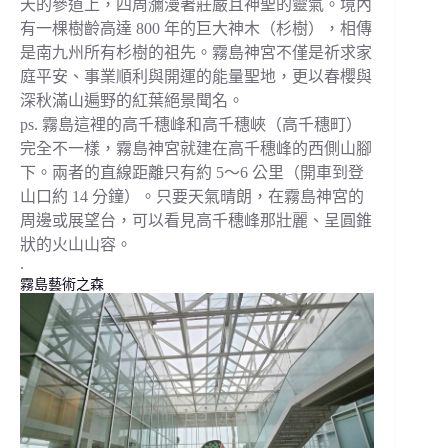
天的參道上，四周瀰漫著莊嚴且神聖的靈氣。境內
有一棵樹齡高達 800 年的巨大神木（杉樹），相傳
是南九州所有杉樹的祖先。霧島神宮不僅是祈求家
庭平安、事業順利與開運的能量聖地，更以春櫻與
深秋滿山遍野的紅葉絕景聞名。
ps. 霧島這裡的高千穗峰和高千穗峽（高千穗町）
完全不一樣，霧島神宮就建在高千穗峰的西側山腳
下。兩者的直線距離只有約 5～6 公里（開車到登
山口約 14 分鐘）。只要天氣晴朗，在霧島神宮的
周邊或展望台，可以看見高千穗峰那壯麗、呈圓錐
狀的火山山容。
.
霧島藝術之森