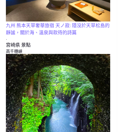
九州 熊本天草奢華旅宿 天ノ寂: 隱沒於天草松島的
靜謐，關於海、溫泉與款待的詩篇
.
宮崎県 景點
高千穗峽