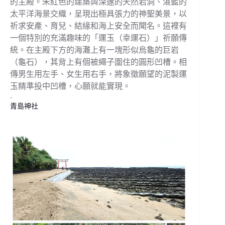
的主殿。朱紅色的建築與深邃的天然岩洞、湛藍的
太平洋海景交織，呈現出極具張力的神聖美景，以
祈求安產、育兒、結緣和海上安全而聞名。這裡有
一個特別的充滿趣味的「運玉（幸運石）」祈願傳
統。在主殿下方的海灘上有一塊形似烏龜的巨岩
（龜石），其背上有個被繩子圍住的圓形凹槽。相
傳男生用左手、女生用右手，將象徵願望的泥製運
玉精準投中凹槽，心願就能實現。
.
青島神社