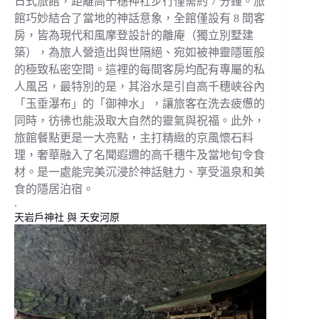
日式旅館，距離高千穗神社步行僅需約 7 分鐘。旅
館巧妙結合了當地的神話意象，全館僅設有 8 間客
房，皆為現代和風摩登設計的離庵（獨立別墅建
築），為旅人營造出與世隔絕、宛如被神靈隱匿般
的極致私密空間。這裡的每間客房均配有專屬的私
人風呂，最特別的是，其浴水是引自高千穗峽谷內
「玉垂瀑布」的「御神水」，讓旅客在洗去疲憊的
同時，彷彿也能汲取大自然的靈氣與祝福。此外，
旅館餐點更是一大亮點，主打精緻的京風懷石料
理，奢華融入了名聞遐邇的高千穗牛及當地旬令食
材。是一處能完美沉浸於神話魅力、享受溫泉和美
食的隱居泊宿。
.
天岩戶神社
與
天安河原