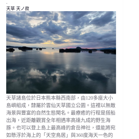
.
天草 天ノ寂
天草諸島位於日本熊本縣西南部，由120多座大小
島嶼組成，隸屬於雲仙天草國立公園。這裡以無敵
海景與豐富的自然生態聞名。最療癒的行程是搭船
出海，近距離觀賞全年相遇率高達九成的野生海
豚。也可以登上島上最高峰的倉岳神社，還能將宛
如懸浮於海上的「天空鳥居」與360度海天一色的