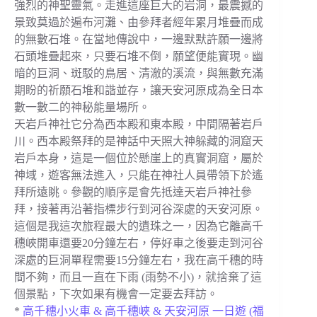
強烈的神聖靈氣。走進這座巨大的岩洞，最震撼的
景致莫過於遍布河灘、由參拜者經年累月堆疊而成
的無數石堆。在當地傳說中，一邊默默許願一邊將
石頭堆疊起來，只要石堆不倒，願望便能實現。幽
暗的巨洞、斑駁的鳥居、清澈的溪流，與無數充滿
期盼的祈願石堆和諧並存，讓天安河原成為全日本
數一數二的神秘能量場所。
天岩戶神社它分為西本殿和東本殿，中間隔著岩戶
川。西本殿祭拜的是神話中天照大神躲藏的洞窟天
岩戶本身，這是一個位於懸崖上的真實洞窟，屬於
神域，遊客無法進入，只能在神社人員帶領下於遙
拜所遠眺。參觀的順序是會先抵達天岩戶神社參
拜，接著再沿著指標步行到河谷深處的天安河原。
這個是我這次旅程最大的遺珠之一，因為它離高千
穗峽開車還要20分鐘左右，停好車之後要走到河谷
深處的巨洞單程需要15分鐘左右，我在高千穗的時
間不夠，而且一直在下雨 (雨勢不小)，就捨棄了這
個景點，下次如果有機會一定要去拜訪。
*
高千穗小火車 & 高千穗峽 & 天安河原 一日遊 (福