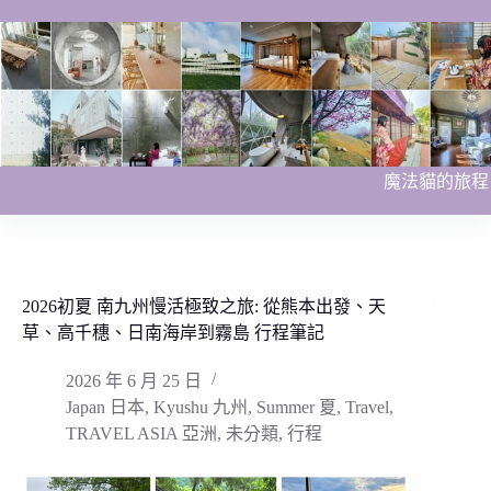
跳
至
主
要
內
容
魔法貓的旅程
2026初夏 南九州慢活極致之旅: 從熊本出發、天
草、高千穗、日南海岸到霧島 行程筆記
2026 年 6 月 25 日
Japan 日本
,
Kyushu 九州
,
Summer 夏
,
Travel
,
TRAVEL ASIA 亞洲
,
未分類
,
行程