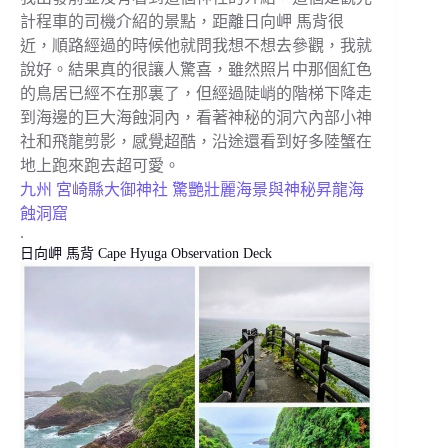
計程車的司機介紹的景點，距離日向岬 馬背很
近，順路經過的時候他就問我想不想去參觀，我就
說好。結果真的很讓人驚喜，雖然照片中那個紅色
的鳥居已經不在那裏了，但經過陡峭的階梯下降走
到海邊的巨大海蝕洞內，看著神秘的洞穴內部小神
社和飛龍剪影，感覺超酷，沿途還看到好多陸蟹在
地上跑來跑去超可愛。
九州 宮崎縣大御神社 驚艷壯麗海景與神秘昇龍海
蝕洞窟
.
日向岬 馬背 Cape Hyuga Observation Deck