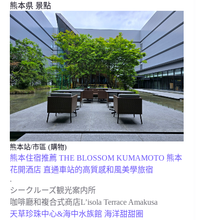
熊本県 景點
熊本站/市區 (購物)
熊本住宿推薦 THE BLOSSOM KUMAMOTO 熊本
花開酒店 直通車站的高質感和風美學旅宿
.
シークルーズ観光案内所
咖啡廳和複合式商店L’isola Terrace Amakusa
天草珍珠中心&海中水族館 海洋甜甜圈