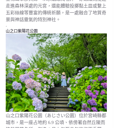
走進森林深處的元宮，還能體驗投擲黏土皿或繫上
五彩絲線等豐富的傳統祈願，是一處融合了地質奇
景與神話靈氣的特別神社。
.
山之口紫陽花公園
山之口紫陽花公園（あじさい公園）位於宮崎縣都
城市，是一座占地約 6.9 公頃、依傍著自然丘陵而