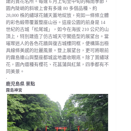
建的賞花名所。每逢 6 月上旬至中旬的梅雨季節，
園內陡峭的斜坡上會有多達 80 多個品種、約
28,000 株的繡球花鋪天蓋地綻放，宛如一條條立體
的彩色緞帶覆蓋整座山谷。這座公園的前身是 14
世紀的古城「松尾城」，如今在海拔 210 公尺的山
頂上，特別建造了仿古城天守閣造型的展望台。當
璀璨迷人的各色花牆與復古城樓同框，便構築出極
具線條美感的壯麗風景。登上展望台，更可將眼前
的霧島連山與整座都城盆地盡收眼底。除了賞繡球
花，園內還種有櫻花、花菖蒲與紅葉，四季都有不
同美景。
.
鹿児島県 景點
霧島神宮