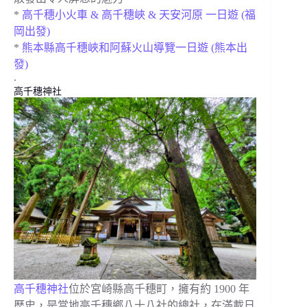
*
高千穗小火車 & 高千穗峽 & 天安河原 一日遊 (福
岡出發)
*
熊本縣高千穗峽和阿蘇火山導覽一日遊 (熊本出
發)
.
高千穗神社
高千穗神社
位於宮崎縣高千穗町，擁有約 1900 年
歷史，是當地高千穗鄉八十八社的總社，在滿載日