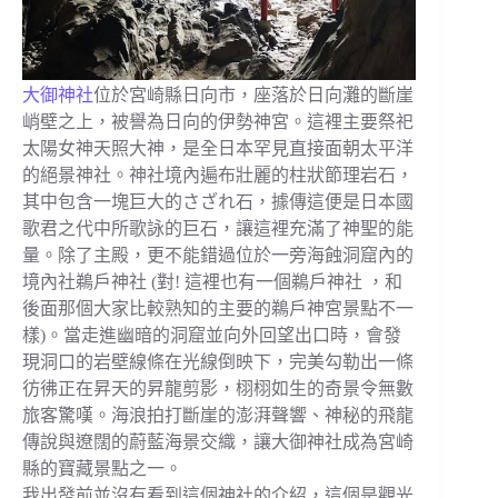
大御神社
位於宮崎縣日向市，座落於日向灘的斷崖
峭壁之上，被譽為日向的伊勢神宮。這裡主要祭祀
太陽女神天照大神，是全日本罕見直接面朝太平洋
的絕景神社。神社境內遍布壯麗的柱狀節理岩石，
其中包含一塊巨大的さざれ石，據傳這便是日本國
歌君之代中所歌詠的巨石，讓這裡充滿了神聖的能
量。除了主殿，更不能錯過位於一旁海蝕洞窟內的
境內社鵜戶神社 (對! 這裡也有一個鵜戶神社 ，和
後面那個大家比較熟知的主要的鵜戶神宮景點不一
樣)。當走進幽暗的洞窟並向外回望出口時，會發
現洞口的岩壁線條在光線倒映下，完美勾勒出一條
彷彿正在昇天的昇龍剪影，栩栩如生的奇景令無數
旅客驚嘆。海浪拍打斷崖的澎湃聲響、神秘的飛龍
傳說與遼闊的蔚藍海景交織，讓大御神社成為宮崎
縣的寶藏景點之一。
我出發前並沒有看到這個神社的介紹，這個是觀光