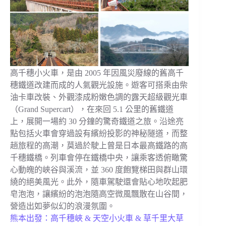
高千穗小火車，是由 2005 年因風災廢線的舊高千
穗鐵道改建而成的人氣觀光設施。遊客可搭乘由柴
油卡車改裝、外觀漆成粉嫩色調的露天超級觀光車
（Grand Supercart），在來回 5.1 公里的舊鐵道
上，展開一場約 30 分鐘的驚奇鐵道之旅。沿途亮
點包括火車會穿過設有繽紛投影的神秘隧道，而整
趟旅程的高潮，莫過於駛上曾是日本最高鐵路的高
千穗鐵橋。列車會停在鐵橋中央，讓乘客透俯瞰驚
心動魄的峽谷與溪流，並 360 度飽覽梯田與群山環
繞的絕美風光。此外，隨車駕駛還會貼心地吹起肥
皂泡泡，讓繽紛的泡泡隨高空微風飄散在山谷間，
營造出如夢似幻的浪漫氛圍。
熊本出發：高千穗峽 & 天空小火車 & 草千里大草