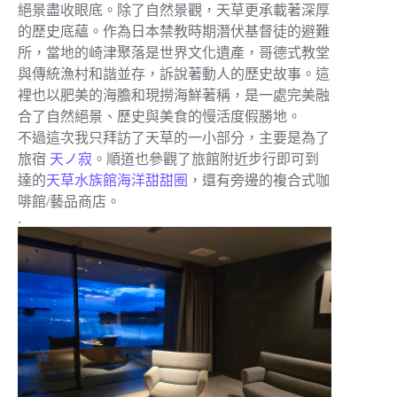
絕景盡收眼底。除了自然景觀，天草更承載著深厚
的歷史底蘊。作為日本禁教時期潛伏基督徒的避難
所，當地的崎津聚落是世界文化遺產，哥德式教堂
與傳統漁村和諧並存，訴說著動人的歷史故事。這
裡也以肥美的海膽和現撈海鮮著稱，是一處完美融
合了自然絕景、歷史與美食的慢活度假勝地。
不過這次我只拜訪了天草的一小部分，主要是為了
旅宿
天ノ寂
。順道也參觀了旅館附近步行即可到
達的
天草水族館海洋甜甜圈
，還有旁邊的複合式咖
啡館/藝品商店。
.