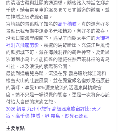
的清酒古藏與壯麗的通潤橋，隨後踏入神話之鄉高
千穗，騎著電單車追逐あまてらす鐵道的微風，並
在神隱之宿洗滌心靈。
宮崎縣的景點除了知名的
高千穗峽
，真的還有好多
景點比我預期中還要多元和精彩，有好多的驚喜，
沿著日南海岸線南下，遇見了面朝太平洋的
大御神
社洞穴飛龍剪影
、震撼的馬背斷崖、充滿江戶風情
的飫肥城下町、藏在海蝕洞裡的鵜戶神宮、要走過
沙灘到小島上才能抵達的隱藏在熱帶叢林裡的青島
神社、以及浪漫的紫陽花公園。
最後到達鹿兒島縣，沉浸在界 霧島遠眺錦江灣和
櫻島火山的壯麗風景，並在殿堂級名宿妙見石原莊
的溪畔，享受100%源泉放流的活溫泉與精緻會
席。這不只是一場視覺的饗宴，更是一次將身心託
付給大自然的療癒之旅。
2026 初夏 九州小旅行 高級溫泉旅宿評比: 天ノ
寂、高千穗 神隱、界 霧島、妙見石原莊
.
主要景點