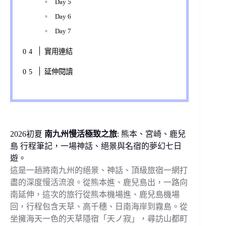
Day 5
Day 6
Day 7
實用連結
延伸閱讀
2026初夏
南九州慢活極致之旅
: 熊本、宮崎、鹿兒
島 行程筆記，一場神話、絕景與名宿的夢幻七日
遊。
這是一趟將南九州的絕景、神話、頂級旅宿一網打
盡的深度慢活流浪。從熊本進、鹿兒島出，一路向
南延伸，這次的旅行從熊本機場進、鹿兒島機場
回，行程包含天草、高千穗、日南海岸到霧島。從
坐擁海天一色的天草隱宿「天ノ寂」，尋訪山都町