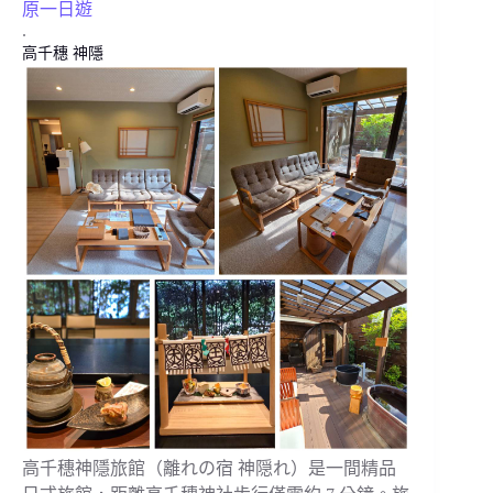
原一日遊
.
高千穗
神隱
高千穗神隱旅館（離れの宿 神隠れ）是一間精品