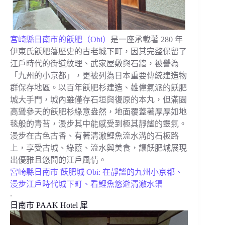
宮崎縣日南市的飫肥（Obi）
是一座承載著 280 年
伊東氏飫肥藩歷史的古老城下町，因其完整保留了
江戶時代的街道紋理、武家屋敷與石牆，被譽為
「九州的小京都」，更被列為日本重要傳統建造物
群保存地區。以百年飫肥杉建造、雄偉氣派的飫肥
城大手門，城內雖僅存石垣與復原的本丸，但滿園
高聳參天的飫肥杉綠意盎然，地面覆蓋著厚厚如地
毯般的青苔，漫步其中能感受到極其靜謐的靈氣。
漫步在古色古香、有著清澈鯉魚流水溝的石板路
上，享受古城、綠蔭、流水與美食，讓飫肥城展現
出優雅且悠閒的江戶風情。
宮崎縣日南市 飫肥城 Obi: 在靜謐的九州小京都、
漫步江戶時代城下町、看鯉魚悠遊清澈水渠
.
日南市 PAAK Hotel 犀