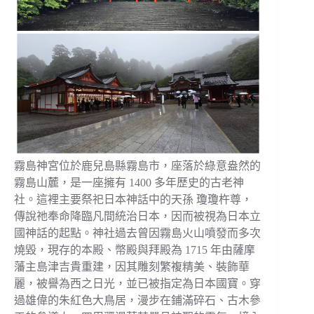
霧島神宮位於鹿兒島縣霧島市，座落於綠意盎然的
霧島山麓，是一座擁有 1400 多年歷史的古老神
社。這裡主要祭祀日本神話中的天孫 瓊瓊杵尊，
傳說祂奉命降臨凡間統治日本，因而被視為日本立
國神話的起點。神社過去曾因霧島火山噴發而多次
燒毀，現存的本殿、幣殿與拜殿為 1715 年由薩摩
藩主島津吉貴重建，因其雕刻繁複精美、裝飾華
麗，被譽為西之日光，並已被指定為日本國寶。穿
過雄偉的朱紅色大鳥居，漫步在鋪滿碎石、古木參