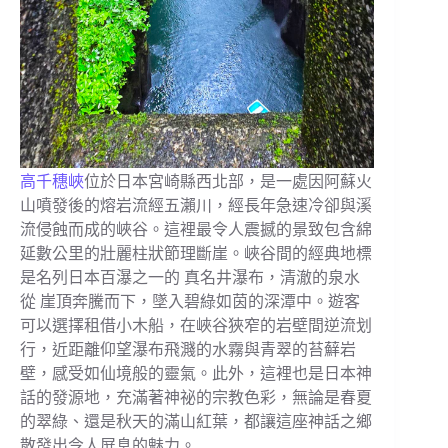
高千穗峽
位於日本宮崎縣西北部，是一處因阿蘇火
山噴發後的熔岩流經五瀨川，經長年急速冷卻與溪
流侵蝕而成的峽谷。這裡最令人震撼的景致包含綿
延數公里的壯麗柱狀節理斷崖。峽谷間的經典地標
是名列日本百瀑之一的 真名井瀑布，清澈的泉水
從 崖頂奔騰而下，墜入碧綠如茵的深潭中。遊客
可以選擇租借小木船，在峽谷狹窄的岩壁間逆流划
行，近距離仰望瀑布飛濺的水霧與青翠的苔蘚岩
壁，感受如仙境般的靈氣。此外，這裡也是日本神
話的發源地，充滿著神祕的宗教色彩，無論是春夏
的翠綠、還是秋天的滿山紅葉，都讓這座神話之鄉
散發出令人屏息的魅力。