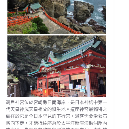
鵜戶神宮位於宮崎縣日南海岸，是日本神話中第一
代天皇神武天皇祖父的誕生地。這座神宮最獨特之
處在於它是全日本罕見的下行宮，遊客需要沿著石
階向下走，才能抵達座落於太平洋斷崖海蝕洞窟內