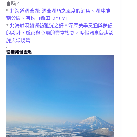
言喻。
*
北海道洞爺湖: 洞爺湖乃之風度假酒店、湖畔雕
刻公園、有珠山纜車 [2Y6M]
*
北海道洞爺湖鶴雅洸之謌。深厚美學意涵與餘韻
的設計，感官與心靈的豐富饗宴，度假溫泉飯店設
施與環境篇
.
留壽都滑雪場