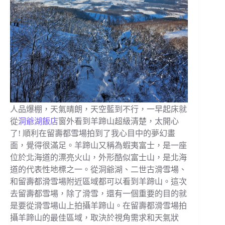
人品爆棚，天氣晴朗，天空藍到不行，一早起床就
從
洞爺湖飯店
窗外看到羊蹄山超級清楚，太開心
了! 順利在留壽都雪場拍到了我心目中的夢幻畫
面，覺得很滿足。羊蹄山又稱為蝦夷富士，是一座
位於北海道的漂亮火山，外形酷似富士山，是北海
道的代表性地標之一。從洞爺湖、二世古滑雪場、
和留壽都滑雪場附近區域都可以看到羊蹄山。這次
去留壽都雪場，除了滑雪，還有一個重要的目的就
是要從滑雪場山上拍攝羊蹄山。在留壽都滑雪場拍
攝羊蹄山的最佳區域，取決於視角需求和天氣狀