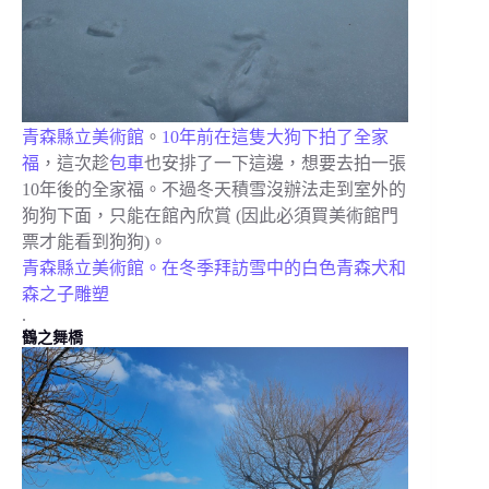
青森縣立美術館
。
10年前在這隻大狗下拍了全家
福
，這次趁
包車
也安排了一下這邊，想要去拍一張
10年後的全家福。不過冬天積雪沒辦法走到室外的
狗狗下面，只能在館內欣賞 (因此必須買美術館門
票才能看到狗狗)。
青森縣立美術館。在冬季拜訪雪中的白色青森犬和
森之子雕塑
.
鶴之舞橋