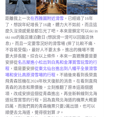
距離我上一次
在西雅圖附近滑雪
，已經過了16年
了，想說年紀增長了16歲，體力大不如前，而且這
麼久沒滑感覺是都忘光了吧。本來是鎖定可以ski in
ski out的飯店連泊數日 (想說滑一滑可以回飯店休
息)，而且一定要雪況好的滑雪場 (摔了比較不痛、
不容易受傷)，最好人不要太多，進出的機場不需
要大排長龍。綜合以上條件，本來一直猶豫要是要
安排從
名古屋進小松出到白馬和金澤賞雪玩雪的行
程
，還是要安排
從東北仙台進出到八幡平全景滑雪
場和安比高原滑雪場的行程
。不過後來看到長榮直
飛青森班機在2024年秋天復航的消息。在看到直飛
青森的消息和票價後，立刻推翻了原本這兩個選
項，改成安排這個從青森進出，再坐新幹線到北海
道玩雪賞雪的行程。因為直飛北海道的機票大概要
四萬，而我們買的青森機票只要2萬出頭，也可以
順便去北海道，覺得很划算 :P。