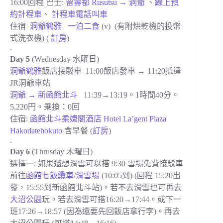
16:00回程
巴士:
留壽都 Rusutsu → 洞爺
、
線上預
約計程車
、
計程車
電話
叫車
住宿
洞爺鶴雅
一泊二食
(v) (有附
烘乾機的投幣
式洗衣機) (
訂房
)
.
Day 5
(Wednesday 水曜日)
洞爺鶴雅
飯店接駁車 11:00飯店發車 → 11:20抵達
JR洞爺車站
洞爺 → 新函館北斗
11:39→13:19。1時間40分。
5,220円。乗換：0回
住宿:
函館北斗柔婕閣酒店 Hotel La’gent Plaza
Hakodatehokuto
含早餐 (
訂房
)
.
Day 6
(Thrusday 木曜日)
選擇一: 如果還想滑雪可以搭 9:30 雪場免費接駁車
前往
函館七飯纜車/滑雪場
(10:05到) (回程 15:20出
發，15:55到新函館北斗站)。若不去滑雪也可再去
大沼公園
玩。若去滑雪可搭16:20→17:44。或下一
班17:26→18:57 (因為還要先回飯店拿行李)。再去