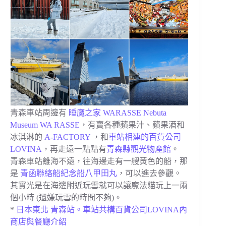
青森車站周邊有
睡魔之家 WARASSE Nebuta
Museum WA RASSE
，有賣各種蘋果汁、蘋果酒和
冰淇淋的
A-FACTORY
，和
車站相連的百貨公司
LOVINA
，再走遠一點點有
青森縣觀光物產館
。
青森車站離海不遠，往海邊走有一艘黃色的船，那
是
青函聯絡船紀念船八甲田丸
，可以進去參觀。
其實光是在海邊附近玩雪就可以讓魔法貓玩上一兩
個小時 (還嫌玩雪的時間不夠)。
*
日本東北 青森站。車站共構百貨公司LOVINA內
商店與餐廳介紹