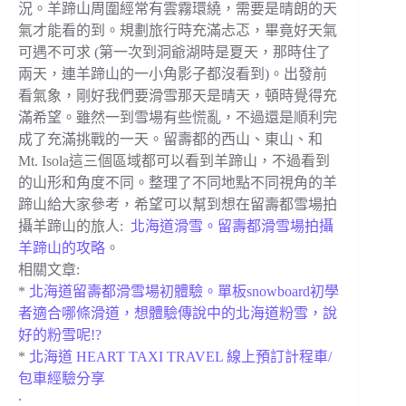
況。羊蹄山周圍經常有雲霧環繞，需要是晴朗的天
氣才能看的到。規劃旅行時充滿忐忑，畢竟好天氣
可遇不可求 (第一次到洞爺湖時是夏天，那時住了
兩天，連羊蹄山的一小角影子都沒看到)。出發前
看氣象，剛好我們要滑雪那天是晴天，頓時覺得充
滿希望。雖然一到雪場有些慌亂，不過還是順利完
成了充滿挑戰的一天。留壽都的西山、東山、和
Mt. Isola這三個區域都可以看到羊蹄山，不過看到
的山形和角度不同。整理了不同地點不同視角的羊
蹄山給大家參考，希望可以幫到想在留壽都雪場拍
攝羊蹄山的旅人:
北海道滑雪。留壽都滑雪場拍攝
羊蹄山的攻略
。
相關文章:
*
北海道留壽都滑雪場初體驗。單板snowboard初學
者適合哪條滑道，想體驗傳說中的北海道粉雪，說
好的粉雪呢!?
*
北海道 HEART TAXI TRAVEL 線上預訂計程車/
包車經驗分享
.