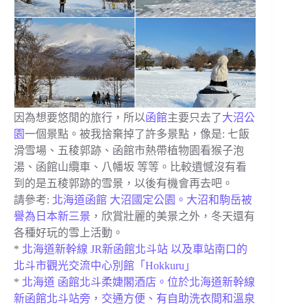
因為想要悠閒的旅行，所以
函館
主要只去了
大沼公
園
一個景點。被我捨棄掉了許多景點，像是: 七飯
滑雪場、五稜郭跡、函館市熱帶植物園看猴子泡
湯、函館山纜車、八幡坂 等等。比較遺憾沒有看
到的是五稜郭跡的雪景，以後有機會再去吧。
請參考:
北海道函館 大沼國定公園。大沼和駒岳被
譽為日本新三景
，欣賞壯麗的美景之外，冬天還有
各種好玩的雪上活動。
*
北海道新幹線 JR新函館北斗站 以及車站南口的
北斗市觀光交流中心別館「Hokkuru」
*
北海道 函館北斗柔婕閣酒店。位於北海道新幹線
新函館北斗站旁，交通方便、有自助洗衣間和溫泉