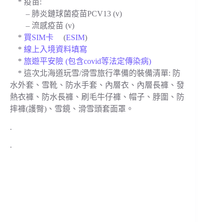
* 疫苗:
– 肺炎鏈球菌疫苗
PCV13 (v)
– 流感疫苗 (v)
*
買SIM卡
(
ESIM
)
*
線上入境資料填寫
*
旅遊平安險 (包含covid等法定傳染病)
* 這次北海道玩雪/滑雪旅行準備的裝備清單: 防
水外套、雪靴、防水手套、內層衣、內層長褲、發
熱衣褲、防水長褲、刷毛牛仔褲、帽子、脖圍、防
摔褲(護臀)、雪鏡、滑雪頭套面罩。
.
.