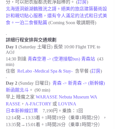
分，可以把衣服都洗乾淨超棒的。
(
訂房
)
北海道洞爺湖鶴雅洸之謌。絕美的旅店建築藝術設
計和親切貼心服務，還有令人滿足的法式和日式美
食。一泊二食餐點篇
(Coming Soon 敬請期待)
.
詳細行程安排與交通規劃
Day 1
(Saturday 土曜日) 長榮 10:00 Flight TPE to
AOJ
14:30 到達
青森空港 -> (空港接駁bus) 青森站
(43
min)
住宿
ReLabo -Medical Spa & Stay-
含早餐 (
訂房
)
.
Day 2
(Sunday 日曜日)
青森 -> 新青森 -> (新幹線)
新函館北斗
。 (90 min)
早上
睡魔之家
WARASSE Nebuta Museum WA
RASSE
，
A-FACTORY
或
LOVINA
日本新幹線訂票
7,190円。乗換：1回
12:14発→13:33着。1時間19分（乗車1時間2分），
13:35発→15:01着。1時間26分（乗車1時間7分）