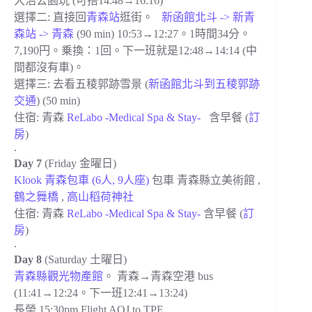
大沼公園玩 (可搭14:48→16:16)
選擇二: 直接回
青森站
逛街。
新函館北斗 -> 新青
森站 -> 青森
(90 min) 10:53→12:27。1時間34分。
7,190円。乗換：1回。下一班就是12:48→14:14 (中
間都沒有車)。
選擇三: 去看五稜郭跡雪景 (
新函館北斗到五稜郭跡
交通
) (50 min)
住宿: 青森
ReLabo -Medical Spa & Stay-
含早餐
(
訂
房
)
.
Day 7
(Friday 金曜日)
Klook 青森包車 (6人, 9人座)
包車
青森縣立
美
術館
,
鶴之舞橋
,
高山稻荷神社
住宿: 青森
ReLabo -Medical Spa & Stay-
含早餐 (
訂
房
)
.
Day 8
(Saturday 土曜日)
青森縣觀光物產館
。 青森→青森空港 bus
(11:41→12:24。下一班12:41→13:24)
長榮 15:30pm Flight AOJ to TPE