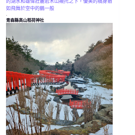
的湖水和雄偉壯麗岩木山襯托之下，優美的橋身猶
如飛舞於空中的鶴一般
.
青森縣高山稻荷神社