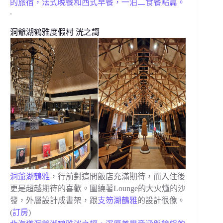
的旅宿，法式晚餐和西式早餐，一泊二食餐點篇。
.
洞爺湖鶴雅度假村 洸之謌
洞爺湖鶴雅
，行前對這間飯店充滿期待，而入住後
更是超越期待的喜歡。圍繞著Lounge的大火爐的沙
發，外層設計成書架，跟
支笏湖鶴雅
的設計很像。
(
訂房
)