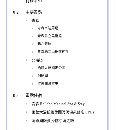
行程筆記
主要景點
青森
青森車站周邊
青森縣立美術館
鶴之舞橋
青森縣高山稻荷神社
北海道
函館大沼國定公園
洞爺湖
留壽都滑雪場
重點住宿
青森 ReLabo Medical Spa & Stay
函館大沼鶴雅休閒渡假溫泉飯店 EPUY
洞爺湖鶴雅度假村 洸之謌