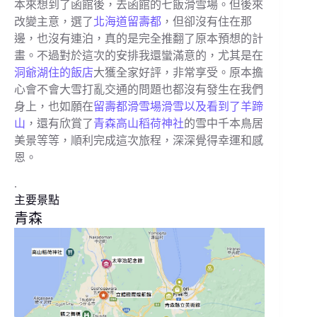
本來想到了函館後，去函館的七飯滑雪場。但後來
改變主意，選了
北海道留壽都
，但卻沒有住在那
邊，也沒有連泊，真的是完全推翻了原本預想的計
畫。不過對於這次的安排我還蠻滿意的，尤其是在
洞爺湖住的飯店
大獲全家好評，非常享受。原本擔
心會不會大雪打亂交通的問題也都沒有發生在我們
身上，也如願在
留壽都滑雪場滑雪以及看到了羊蹄
山
，還有欣賞了
青森高山稻荷神社
的雪中千本鳥居
美景等等，順利完成這次旅程，深深覺得幸運和感
恩。
.
主要景點
青森