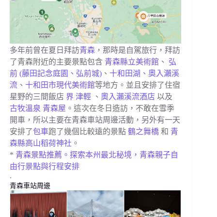
多年前曾在夏日拜訪
青森
，那時是自駕旅行，拜訪
了青森附近的主要景點包含
青森縣立美術館
、
弘
前 (藤田記念庭園、弘前城)
、
十和田湖、奧入瀨溪
流
、
十和田市現代美術館
等地方。並且安排了住宿
星野的三間飯店
界 津輕
、
奧入瀨溪流酒店
以及
古牧溫泉 青森屋
。這次在冬日造訪，不敢在雪季
開車，所以主要在青森車站周邊活動，另外有一天
安排了
包車
跑了幾個比較遠的景點
鶴之舞橋
和
青
森縣高山稻荷神社
。
*
青森景點推薦。探索本州最北秘境，青森親子自
由行景點與行程安排
.
青森車站周邊