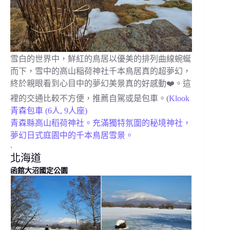
雪白的世界中，鮮紅的鳥居以優美的排列曲線蜿蜒
而下，雪中的高山稲荷神社千本鳥居真的超夢幻，
終於親眼看到心目中的夢幻美景真的好感動❤️。這
裡的交通比較不方便，推薦自駕或是包車。(
Klook
青森包車 (6人, 9人座)
青森縣高山稻荷神社。充滿獨特氛圍的秘境神社，
夢幻日式庭園中的千本鳥居雪景。
.
北海道
函館大沼國定公園