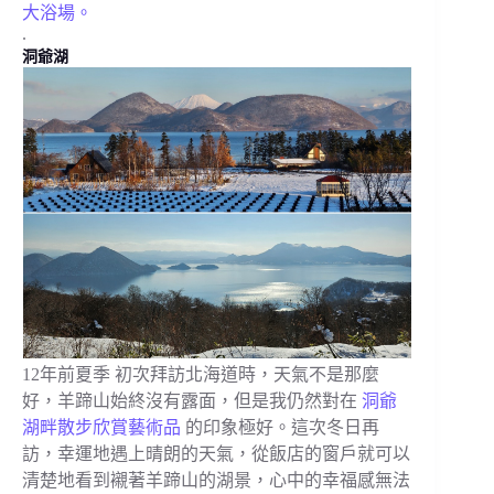
大浴場。
.
洞爺湖
12年前夏季 初次拜訪北海道時，天氣不是那麼
好，羊蹄山始終沒有露面，但是我仍然對在
洞爺
湖畔散步欣賞藝術品
的印象極好。這次冬日再
訪，幸運地遇上晴朗的天氣，從飯店的窗戶就可以
清楚地看到襯著羊蹄山的湖景，心中的幸福感無法