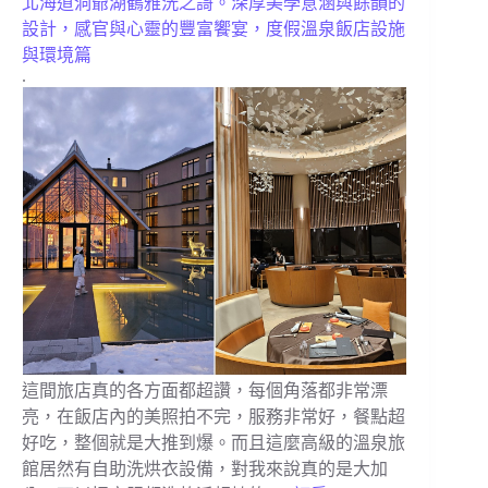
北海道洞爺湖鶴雅洸之謌。深厚美學意涵與餘韻的
設計，感官與心靈的豐富饗宴，度假溫泉飯店設施
與環境篇
.
這間旅店真的各方面都超讚，每個角落都非常漂
亮，在飯店內的美照拍不完，服務非常好，餐點超
好吃，整個就是大推到爆。而且這麼高級的溫泉旅
館居然有自助洗烘衣設備，對我來說真的是大加