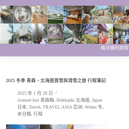
跳
至
主
要
內
容
魔法貓的旅程
2025 冬季 青森、北海道賞雪與滑雪之旅 行程筆記
2025 年 1 月 28 日
Aomori ken 青森縣
,
Hokkaido 北海道
,
Japan
日本
,
Travel
,
TRAVEL ASIA 亞洲
,
Winter 冬
,
未分類
,
行程