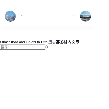
上一
下一
Dimensions and Colors in Life 搜尋部落格內文章
找
不
到
符
合
條
件
的
結
果