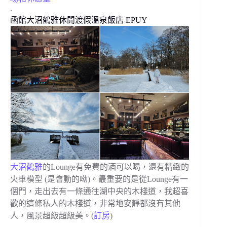
.
函館大沼鶴雅休閒渡假溫泉飯店 EPUY
大沼鶴雅
的Lounge有免費的酒可以喝，還有精緻的
火車模型 (是會動的呦)。最重要的是從Lounge有一
個門，走出去有一條通往湖中央的木棧道，我超喜
歡的這條私人的木棧道，非常地安靜都沒有其他
人，風景超級超級美。
(
訂房
)
.