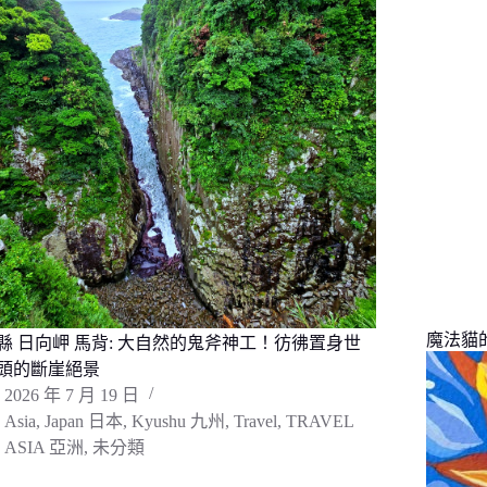
找
不
到
符
合
條
件
的
結
果
魔法貓的旅
縣 日向岬 馬背: 大自然的鬼斧神工！彷彿置身世
頭的斷崖絕景
2026 年 7 月 19 日
Asia
,
Japan 日本
,
Kyushu 九州
,
Travel
,
TRAVEL
ASIA 亞洲
,
未分類