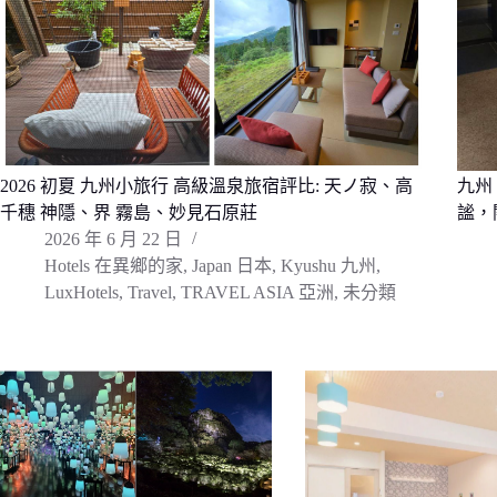
2026 初夏 九州小旅行 高級溫泉旅宿評比: 天ノ寂、高
九州
千穗 神隱、界 霧島、妙見石原莊
謐，
2026 年 6 月 22 日
Hotels 在異鄉的家
,
Japan 日本
,
Kyushu 九州
,
LuxHotels
,
Travel
,
TRAVEL ASIA 亞洲
,
未分類