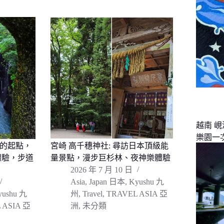
越南 
樂園一
話的起點，
宮崎 高千穗神社: 尋訪日本頂級能
體驗，步道
量景點，漫步巨杉林、夜神樂體驗
2026 年 7 月 10 日
Asia
,
Japan 日本
,
Kyushu 九
yushu 九
州
,
Travel
,
TRAVEL ASIA 亞
 ASIA 亞
洲
,
未分類