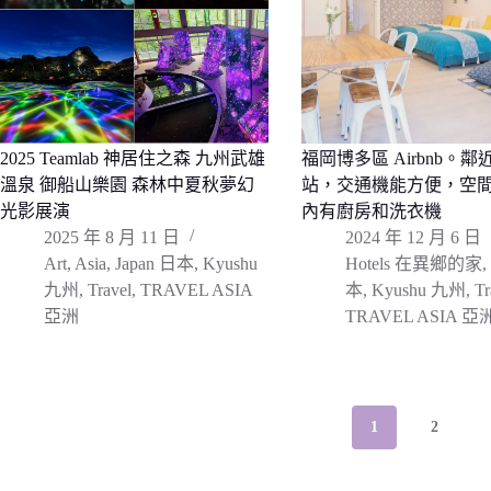
2025 Teamlab 神居住之森 九州武雄
福岡博多區 Airbnb。
溫泉 御船山樂園 森林中夏秋夢幻
站，交通機能方便，空
光影展演
內有廚房和洗衣機
2025 年 8 月 11 日
2024 年 12 月 6 日
Art
,
Asia
,
Japan 日本
,
Kyushu
Hotels 在異鄉的家
,
九州
,
Travel
,
TRAVEL ASIA
本
,
Kyushu 九州
,
Tr
亞洲
TRAVEL ASIA 亞
1
2