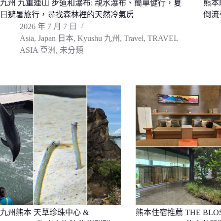
九州 九重連山 步道和瀑布: 親水瀑布、簡單健行，夏
熊本
日避暑旅行，尋找森林裡的天然冷氣房
倒流
2026 年 7 月 7 日
Asia
,
Japan 日本
,
Kyushu 九州
,
Travel
,
TRAVEL
ASIA 亞洲
,
未分類
九州熊本 天草珍珠中心 &
熊本住宿推薦 THE BLO