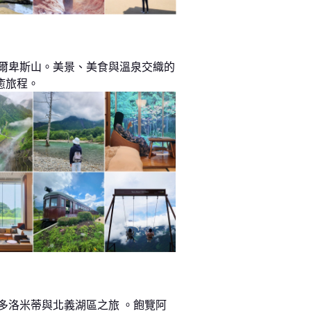
阿爾卑斯山。美景、美食與溫泉交織的
癒旅程。
 多洛米蒂與北義湖區之旅 。飽覽阿