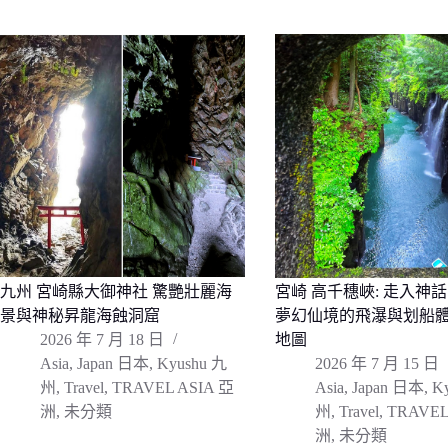
九州 宮崎縣大御神社 驚艷壯麗海
宮崎 高千穗峽: 走入神
景與神秘昇龍海蝕洞窟
夢幻仙境的飛瀑與划船
2026 年 7 月 18 日
地圖
Asia
,
Japan 日本
,
Kyushu 九
2026 年 7 月 15 日
州
,
Travel
,
TRAVEL ASIA 亞
Asia
,
Japan 日本
,
K
洲
,
未分類
州
,
Travel
,
TRAVEL
洲
,
未分類