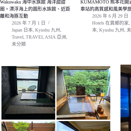
Wakuwaku 海中水族館 海洋甜甜
KUMAMOTO 熊本花開
圈。漂浮海上的圓形水族館、近距
車站的高質感和風美學
離和海豚互動
2026 年 6 月 29 日
2026 年 7 月 1 日
Hotels 在異鄉的家
,
Japan 日本
,
Kyushu 九州
,
本
,
Kyushu 九州
,
Travel
,
TRAVEL ASIA 亞洲
,
未分類