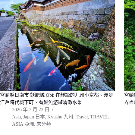
宮崎縣日南市 飫肥城 Obi: 在靜謐的九州小京都、漫步
宮崎
江戶時代城下町、看鯉魚悠遊清澈水渠
界盡
2026 年 7 月 22 日
Asia
,
Japan 日本
,
Kyushu 九州
,
Travel
,
TRAVEL
ASIA 亞洲
,
未分類