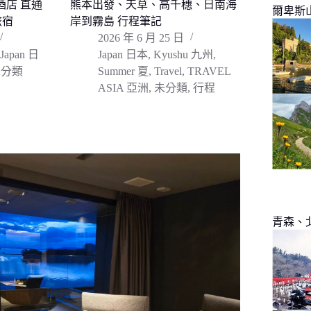
酒店 直通
熊本出發、天草、高千穗、日南海
爾卑斯
旅宿
岸到霧島 行程筆記
2026 年 6 月 25 日
Japan 日
Japan 日本
,
Kyushu 九州
,
未分類
Summer 夏
,
Travel
,
TRAVEL
ASIA 亞洲
,
未分類
,
行程
青森、