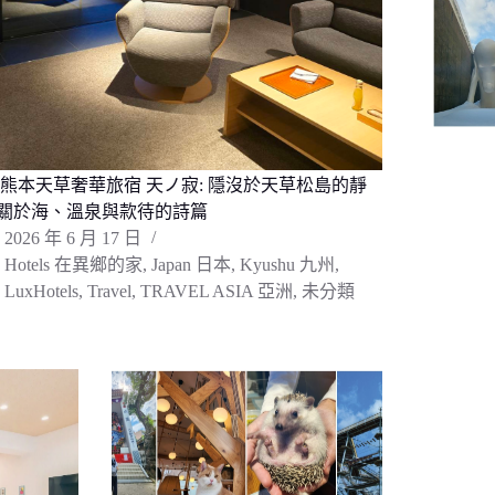
 熊本天草奢華旅宿 天ノ寂: 隱沒於天草松島的靜
關於海、溫泉與款待的詩篇
2026 年 6 月 17 日
Hotels 在異鄉的家
,
Japan 日本
,
Kyushu 九州
,
LuxHotels
,
Travel
,
TRAVEL ASIA 亞洲
,
未分類