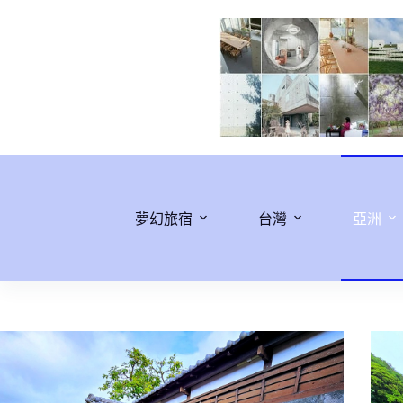
跳
至
主
要
內
容
夢幻旅宿
台灣
亞洲