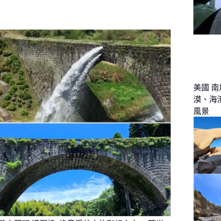
美國 南
漠、海
風景