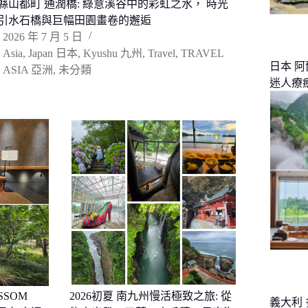
縣山都町 通潤橋: 綠意溪谷中的彩虹之水， 時光
引水石橋與巨幅田園畫卷的邂逅
2026 年 7 月 5 日
Asia
,
Japan 日本
,
Kyushu 九州
,
Travel
,
TRAVEL
日本 
ASIA 亞洲
,
未分類
迷人療
SSOM
2026初夏 南九州慢活極致之旅: 從
義大利