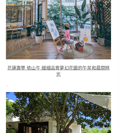
花蓮壽豐 依山午 細細品嘗夢幻花園的午茶和晨間時
光
.