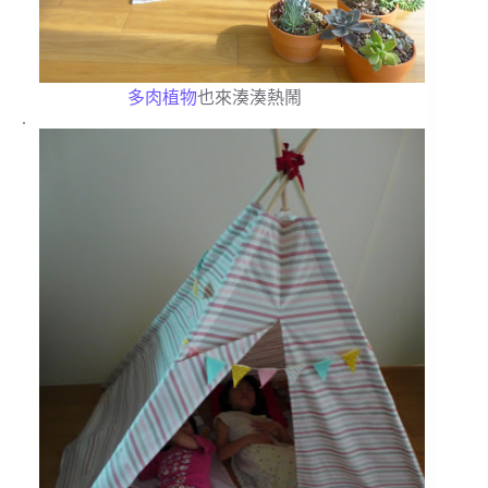
多肉植物
也來湊湊熱鬧
.