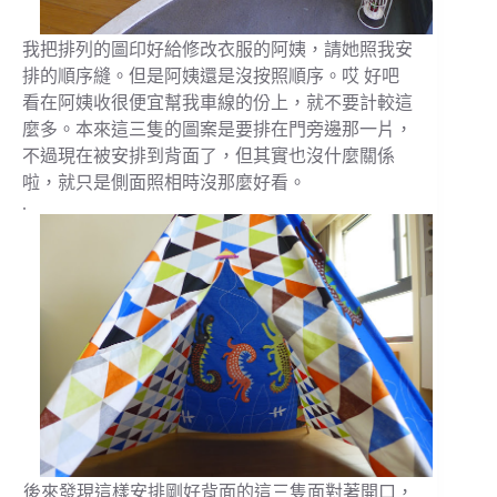
我把排列的圖印好給修改衣服的阿姨，請她照我安
排的順序縫。但是阿姨還是沒按照順序。哎 好吧
看在阿姨收很便宜幫我車線的份上，就不要計較這
麼多。本來這三隻的圖案是要排在門旁邊那一片，
不過現在被安排到背面了，但其實也沒什麼關係
啦，就只是側面照相時沒那麼好看。
.
後來發現這樣安排剛好背面的這三隻面對著開口，