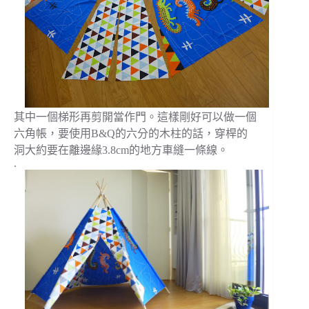
其中一個梯形再剪開當作門。這樣剛好可以做一個
六角帳，要使用B&Q的六分的木柱的話，穿桿的
洞大約要在離邊緣3.8cm的地方車縫一條線。
.