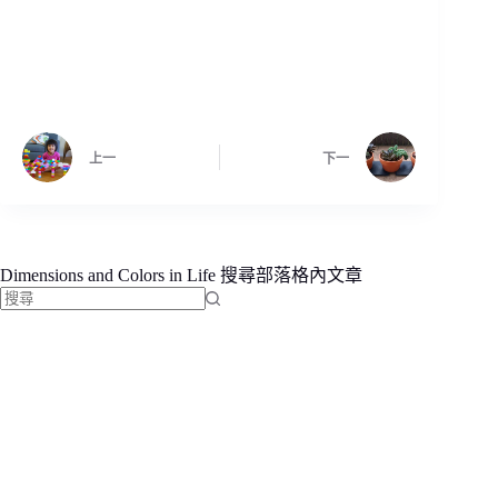
上一
下一
Dimensions and Colors in Life 搜尋部落格內文章
找
不
到
符
合
條
件