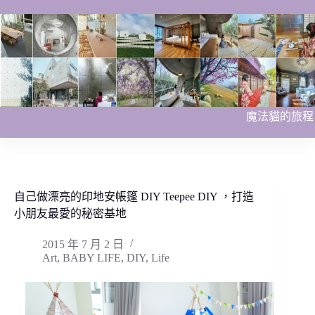
跳
至
主
要
內
容
魔法貓的旅程
自己做漂亮的印地安帳篷 DIY Teepee DIY ，打造
小朋友最愛的秘密基地
2015 年 7 月 2 日
Art
,
BABY LIFE
,
DIY
,
Life