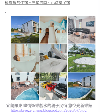
術館般的住宿。三星四季・小時家民宿
.
宜蘭羅東 盡情遊樂戲水的親子民宿 悠悅光新樂館
https://breeze-cheng.blogspot.com/2020/07/blog-