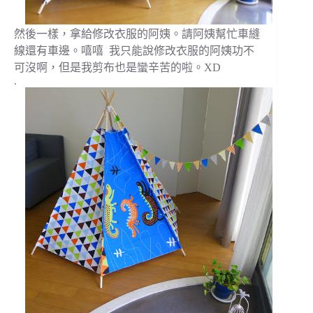
然後一樣，拿給修改衣服的阿姨。請阿姨幫忙車縫
線還有車邊。嘻嘻 我只能說修改衣服的阿姨功不
可沒啊，但是我剪布也是蠻辛苦的啦。XD
.