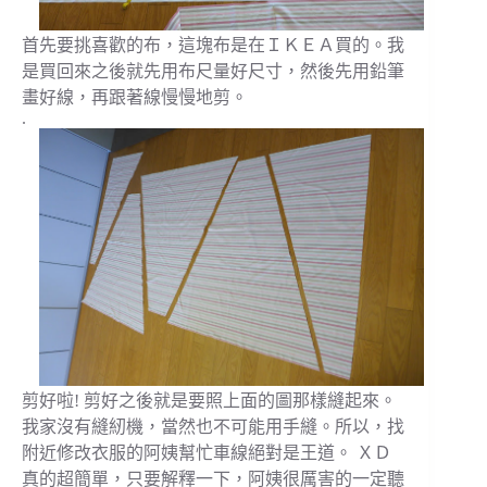
首先要挑喜歡的布，這塊布是在ＩＫＥＡ買的。我
是買回來之後就先用布尺量好尺寸，然後先用鉛筆
畫好線，再跟著線慢慢地剪。
.
剪好啦! 剪好之後就是要照上面的圖那樣縫起來。
我家沒有縫紉機，當然也不可能用手縫。所以，找
附近修改衣服的阿姨幫忙車線絕對是王道。 ＸＤ
真的超簡單，只要解釋一下，阿姨很厲害的一定聽