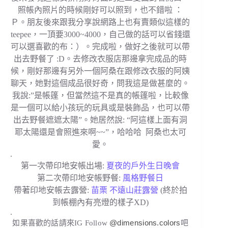
照帳內照片的時候剛好可以照到，也不錯啦 ：
Ｐ。朋友後來跟我分享說網路上也有賣類似這樣的
teepee，一頂要3000~4000，自己做的話可以省錢還
可以選喜歡的布：）。完成啦，做好之後就可以帶
出去野餐了 :D。去修改衣服店那邊拿完成品的時
候，剛好那邊有另外一個阿桑在跟修改衣服的阿姨
聊天，她對這個成品很好奇，問我這是做甚麼的。
我說:”是帳篷，但當然這不是真的帳篷啦，比較像
是一個可以給小孩玩的玩具或是裝飾品，也可以帶
出去野餐遮遮太陽”。她居然說: “阿這樣上面有洞
耶太陽還是會照進來啊~~”，哈哈哈 阿桑也太可
愛。
.
第一次帶印地安帳出場:
夏夜的戶外生日晚會
第二次帶印地安帳野餐:
風格野餐日
帶著印地安帳去露營:
苗栗 不遠山莊露營
(終於拍
到帳棚內有亮燈的樣子XD)
.
@dimensions.colors
如果喜歡的話請來IG Follow
吧