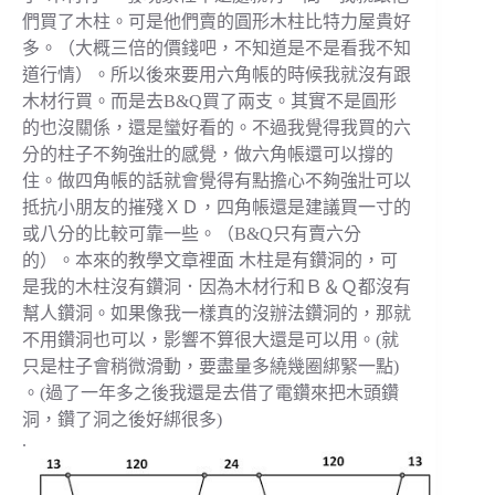
們買了木柱。可是他們賣的圓形木柱比特力屋貴好
多。（大概三倍的價錢吧，不知道是不是看我不知
道行情）。所以後來要用六角帳的時候我就沒有跟
木材行買。而是去B&Q買了兩支。其實不是圓形
的也沒關係，還是蠻好看的。不過我覺得我買的六
分的柱子不夠強壯的感覺，做六角帳還可以撐的
住。做四角帳的話就會覺得有點擔心不夠強壯可以
抵抗小朋友的摧殘ＸＤ，四角帳還是建議買一寸的
或八分的比較可靠一些。（B&Q只有賣六分
的）。本來的教學文章裡面 木柱是有鑽洞的，可
是我的木柱沒有鑽洞．因為木材行和Ｂ＆Ｑ都沒有
幫人鑽洞。如果像我一樣真的沒辦法鑽洞的，那就
不用鑽洞也可以，影響不算很大還是可以用。(就
只是柱子會稍微滑動，要盡量多繞幾圈綁緊一點)
。(過了一年多之後我還是去借了電鑽來把木頭鑽
洞，鑽了洞之後好綁很多)
.