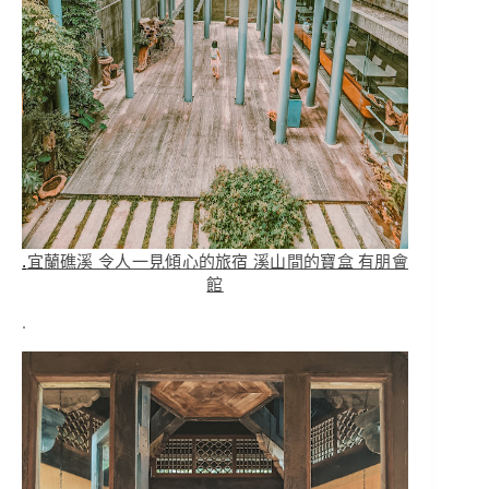
.
宜蘭礁溪 令人一見傾心的旅宿 溪山間的寶盒 有朋會
館
.