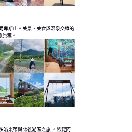
阿爾卑斯山。美景、美食與溫泉交織的
癒旅程。
 多洛米蒂與北義湖區之旅 。飽覽阿