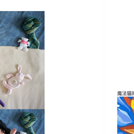
找
不
到
符
合
條
件
的
結
果
魔法貓的旅