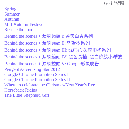
Go 出發囉
Spring
Summer
Autumn
Mid-Autumn Festival
Rescue the moon
Behind the scenes + 漏網鏡頭 I: 藍天白雲系列
Behind the scenes + 漏網鏡頭 II: 聖誕樹系列
Behind the scenes + 漏網鏡頭 III: 絲巾花 & 絲巾狗系列
Behind the scenes + 漏網鏡頭 IV: 黑色長袖+黑白條紋小洋裝
Behind the scenes + 漏網鏡頭 V: Google形象廣告
Peugeot Advertising Star 2012
Google Chrome Promotion Series I
Google Chrome Promotion Series II
Where to celebrate the Christmas/New Year’s Eve
Horseback Riding
The Little Shepherd Girl