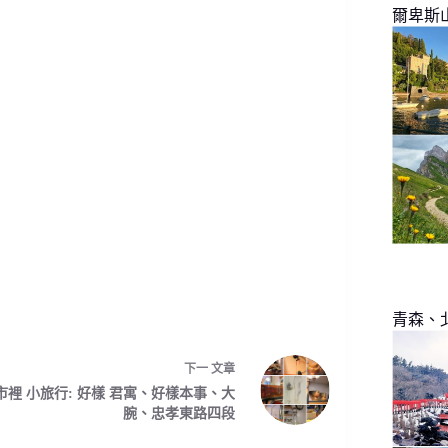
爾卑斯
青森、
下一
文章
市裡 小旅行: 好樣 君寓、好樣本事、大
腕、忠孝東路四段