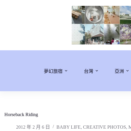
跳
至
主
要
內
容
夢幻旅宿
台灣
亞洲
Horseback Riding
2012 年 2 月 6 日
BABY LIFE
,
CREATIVE PHOTOS
,
M