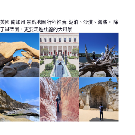
美國 南加州 景點地圖 行程推薦: 湖泊、沙漠、海濱。 除
了遊樂園，更要走進壯麗的大風景