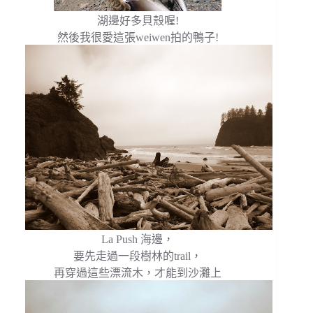
湖邊好多貝殼喔!
然後我很愛這張weiwen拍的鴨子!
La Push 海邊，
要先走過一段樹林的trail，
再穿過這些漂流木，才能到沙灘上