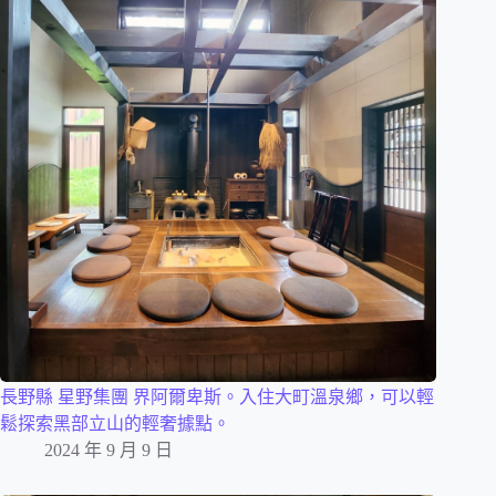
長野縣 星野集團 界阿爾卑斯。入住大町溫泉鄉，可以輕
鬆探索黑部立山的輕奢據點。
2024 年 9 月 9 日