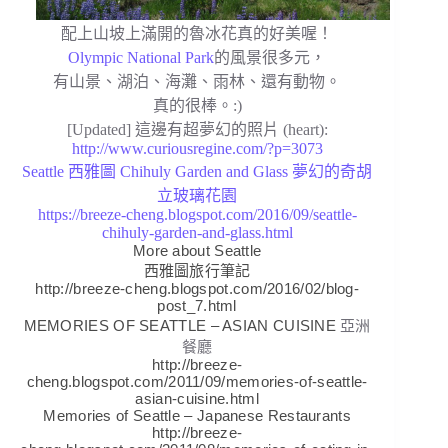
配上山坡上滿開的魯冰花真的好美喔！
Olympic National Park
的風景很多元，
有山景、湖泊、海灘、雨林、還有動物。
真的很棒。:)
[Updated] 這邊有超夢幻的照片 (heart):
http://www.curiousregine.com/?p=3073
Seattle 西雅圖 Chihuly Garden and Glass 夢幻的奇胡
立玻璃花園
https://breeze-cheng.blogspot.com/2016/09/seattle-
chihuly-garden-and-glass.html
More about Seattle
西雅圖旅行筆記
http://breeze-cheng.blogspot.com/2016/02/blog-
post_7.html
MEMORIES OF SEATTLE – ASIAN CUISINE
亞洲
餐廳
http://breeze-
cheng.blogspot.com/2011/09/memories-of-seattle-
asian-cuisine.html
Memories of Seattle – Japanese Restaurants
http://breeze-