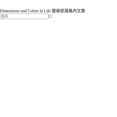
Dimensions and Colors in Life 搜尋部落格內文章
找
不
到
符
合
條
件
的
結
果