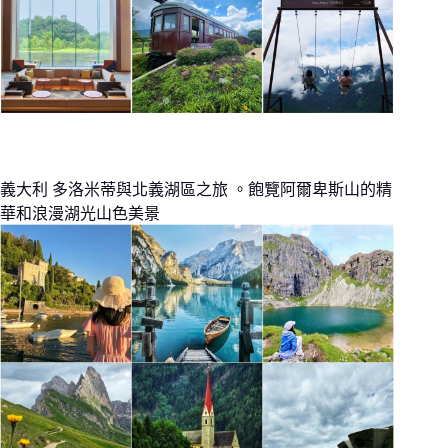
義大利 多洛米蒂與北義湖區之旅 。飽覽阿爾卑斯山的精
華和浪漫湖光山色美景