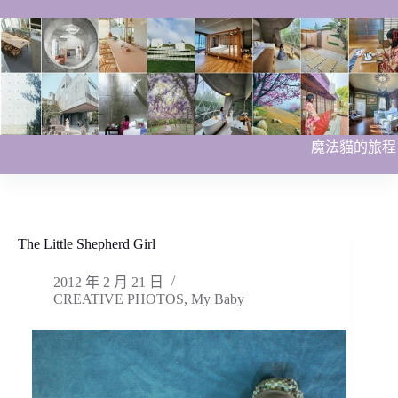
跳
至
主
要
內
容
魔法貓的旅程
The Little Shepherd Girl
2012 年 2 月 21 日
CREATIVE PHOTOS
,
My Baby