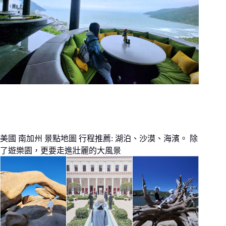
美國 南加州 景點地圖 行程推薦: 湖泊、沙漠、海濱。 除
了遊樂園，更要走進壯麗的大風景