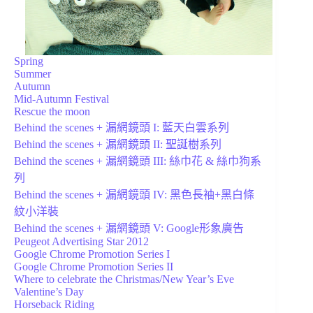
Spring
Summer
Autumn
Mid-Autumn Festival
Rescue the moon
Behind the scenes + 漏網鏡頭 I: 藍天白雲系列
Behind the scenes + 漏網鏡頭 II: 聖誕樹系列
Behind the scenes + 漏網鏡頭 III: 絲巾花 & 絲巾狗系
列
Behind the scenes + 漏網鏡頭 IV: 黑色長袖+黑白條
紋小洋裝
Behind the scenes + 漏網鏡頭 V: Google形象廣告
Peugeot Advertising Star 2012
Google Chrome Promotion Series I
Google Chrome Promotion Series II
Where to celebrate the Christmas/New Year’s Eve
Valentine’s Day
Horseback Riding