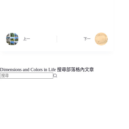
上一
下一
Dimensions and Colors in Life 搜尋部落格內文章
找
不
到
符
合
條
件