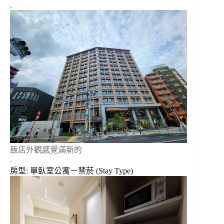
.
飯店外觀感覺滿新的
.
房型: 單臥室公寓－禁菸 (Stay Type)