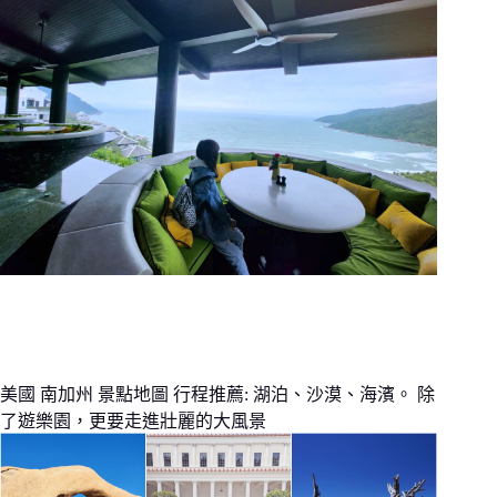
美國 南加州 景點地圖 行程推薦: 湖泊、沙漠、海濱。 除
了遊樂園，更要走進壯麗的大風景