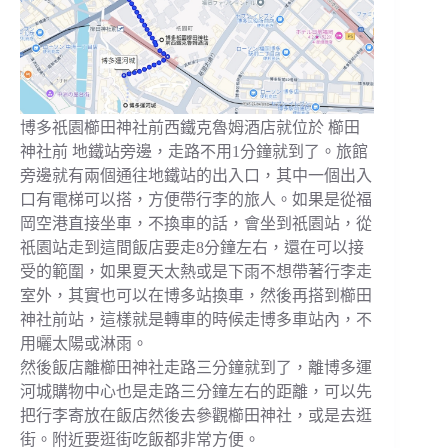
博多祇園櫛田神社前西鐵克魯姆酒店就位於 櫛田
神社前 地鐵站旁邊，走路不用1分鐘就到了。旅館
旁邊就有兩個通往地鐵站的出入口，其中一個出入
口有電梯可以搭，方便帶行李的旅人。如果是從福
岡空港直接坐車，不換車的話，會坐到祇園站，從
祇園站走到這間飯店要走8分鐘左右，還在可以接
受的範圍，如果夏天太熱或是下雨不想帶著行李走
室外，其實也可以在博多站換車，然後再搭到櫛田
神社前站，這樣就是轉車的時候走博多車站內，不
用曬太陽或淋雨。
然後飯店離櫛田神社走路三分鐘就到了，離博多運
河城購物中心也是走路三分鐘左右的距離，可以先
把行李寄放在飯店然後去參觀櫛田神社，或是去逛
街。附近要逛街吃飯都非常方便。