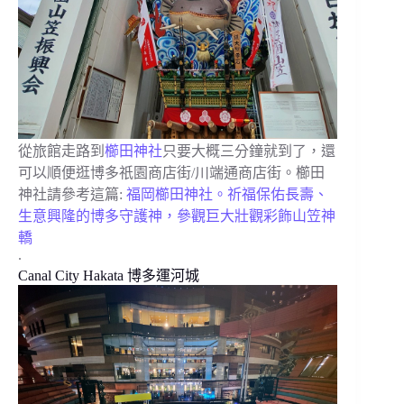
從旅館走路到
櫛田神社
只要大概三分鐘就到了，還
可以順便逛博多祇園商店街/川端通商店街。櫛田
神社請參考這篇:
福岡櫛田神社。祈福保佑長壽、
生意興隆的博多守護神，參觀巨大壯觀彩飾山笠神
轎
.
Canal City Hakata 博多運河城