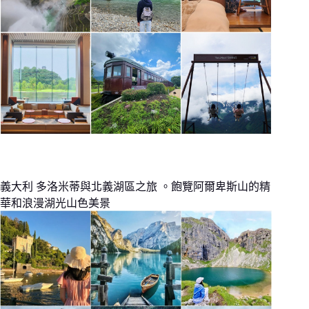
義大利 多洛米蒂與北義湖區之旅 。飽覽阿爾卑斯山的精
華和浪漫湖光山色美景