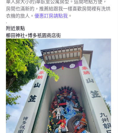
單人房大小的)單臥室公寓房型。這間地點方便，
房間也滿新的，推薦給跟我一樣喜歡房間裡有洗烘
衣機的旅人。
優惠訂房請點我
。
.
附近景點
櫛田神社+博多祇園商店街