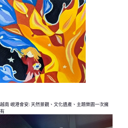
符
合
條
件
的
結
果
越南 峴港會安: 天然景觀、文化遺產、主題樂園一次擁
有