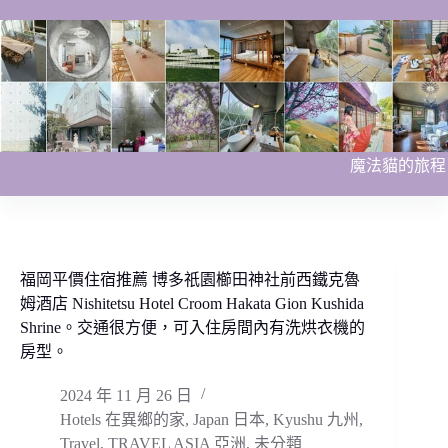
跳
至
主
要
內
容
魔法貓的旅程
福岡平價住宿推薦 博多祇園櫛田神社前西鐵克魯
姆酒店 Nishitetsu Hotel Croom Hakata Gion Kushida
Shrine。交通很方便，可入住房間內有洗烘衣機的
房型。
2024 年 11 月 26 日
Hotels 在異鄉的家
,
Japan 日本
,
Kyushu 九州
,
Travel
,
TRAVEL ASIA 亞洲
,
未分類