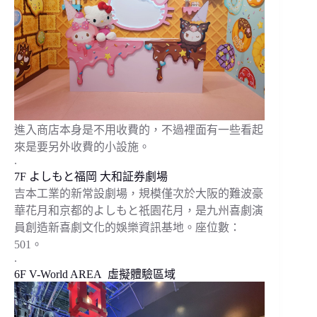
進入商店本身是不用收費的，不過裡面有一些看起
來是要另外收費的小設施。
.
7F よしもと福岡 大和証券劇場
吉本工業的新常設劇場，規模僅次於大阪的難波豪
華花月和京都的よしもと祇園花月，是九州喜劇演
員創造新喜劇文化的娛樂資訊基地。座位數：
501。
.
6F V-World AREA 虛擬體驗區域