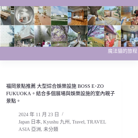
跳
至
主
要
內
容
魔法貓的旅程
福岡景點推薦 大型綜合娛樂設施 BOSS E･ZO
FUKUOKA。結合多個展場與娛樂設施的室內親子
景點。
2024 年 11 月 23 日
Japan 日本
,
Kyushu 九州
,
Travel
,
TRAVEL
ASIA 亞洲
,
未分類