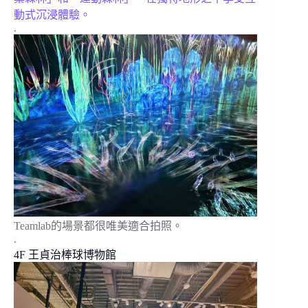
動式沉浸體驗。
.
Teamlab的場景都很唯美適合拍照。
.
4F 王貞治棒球博物館