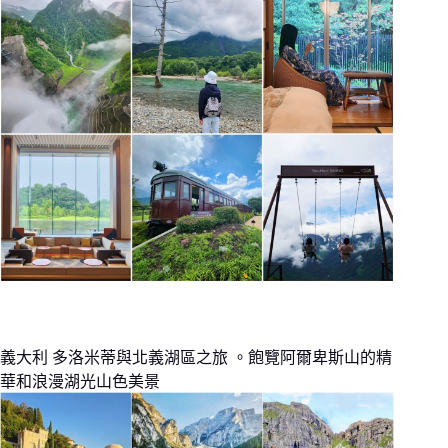
義大利 多洛米蒂與北義湖區之旅 。飽覽阿爾卑斯山的精
華和浪漫湖光山色美景