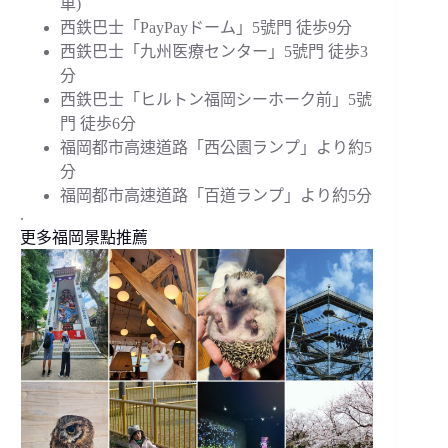
車)
西鉄巴士「PayPayドーム」5號門 徒歩9分
西鉄巴士「九州医療センター」5號門 徒歩3
分
西鉄巴士「ヒルトン福岡シーホーク前」5號
門 徒歩6分
福岡都市高速道路「西公園ランプ」より約5
分
福岡都市高速道路「百道ランプ」より約5分
.
更多福岡景點推薦