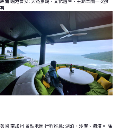
越南 峴港會安: 天然景觀、文化遺產、主題樂園一次擁
有
美國 南加州 景點地圖 行程推薦: 湖泊、沙漠、海濱。 除