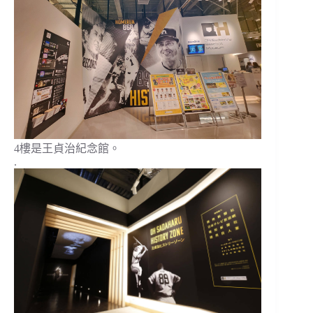
4樓是王貞治紀念館。
.