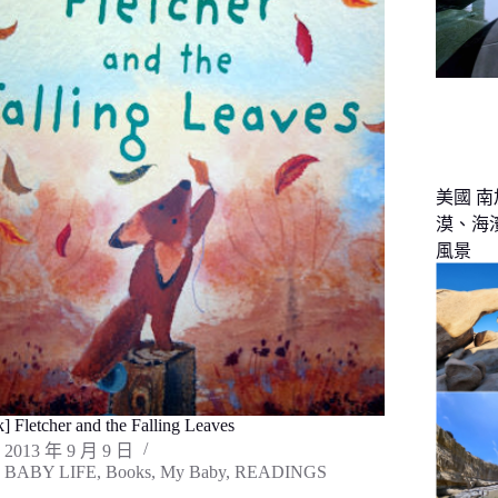
美國 南
漠、海
風景
] Fletcher and the Falling Leaves
2013 年 9 月 9 日
BABY LIFE
,
Books
,
My Baby
,
READINGS