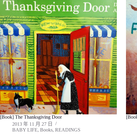
[Book] The Thanksgiving Door
[Book
2013 年 11 月 27 日
BABY LIFE
,
Books
,
READINGS