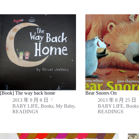
[Book] The way back home
Bear Snores On
2013 年 9 月 8 日
2013 年 8 月 25 日
BABY LIFE
,
Books
,
My Baby
,
BABY LIFE
,
Books
READINGS
READINGS