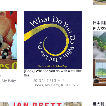
日本 
迷人療
[Book] What do you do with a tail like
this
2013 年 7 月 3 日
,
My Baby
,
Books
,
My Baby
,
READINGS
義大利