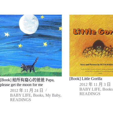
[Book] Little Gorilla
[Book] 給所有癡心的爸爸 Papa,
2012 年 11 月 3 日
please get the moon for me
BABY LIFE
,
Books
2012 年 11 月 24 日
READINGS
BABY LIFE
,
Books
,
My Baby
,
READINGS