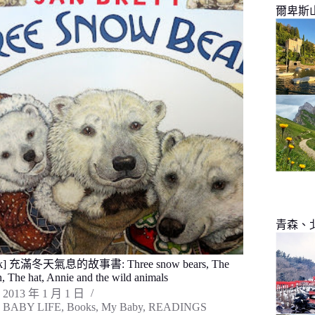
爾卑斯
青森、
k] 充滿冬天氣息的故事書: Three snow bears, The
n, The hat, Annie and the wild animals
2013 年 1 月 1 日
BABY LIFE
,
Books
,
My Baby
,
READINGS