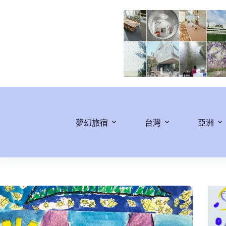
跳
至
主
要
內
容
夢幻旅宿
台灣
亞洲