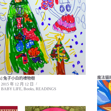
找
不
到
符
合
條
件
的
結
果
魔法貓的旅
ok] 兔子小白的禮物樹
2015 年 12 月 12 日
BABY LIFE
,
Books
,
READINGS