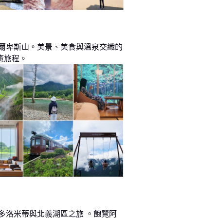
阿爾卑斯山。美景、美食與溫泉交織的
癒旅程。
 多洛米蒂與北義湖區之旅 。飽覽阿