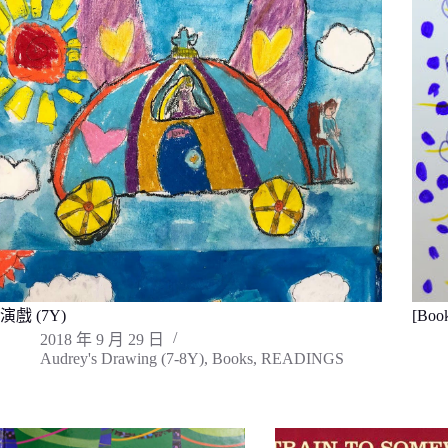
演戲 (7Y)
[Bo
2018 年 9 月 29 日
Audrey's Drawing (7-8Y)
,
Books
,
READINGS