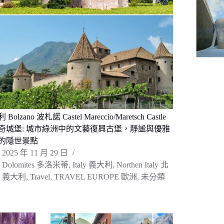
Bolzano 波札諾 Castel Mareccio/Maretsch Castle
奇城堡: 城市綠洲中的文藝復興古堡，靜謐與優雅
的隱世景點
2025 年 11 月 29 日
Dolomites 多洛米蒂
,
Italy 義大利
,
Northen Italy 北
義大利
,
Travel
,
TRAVEL EUROPE 歐洲
,
未分類