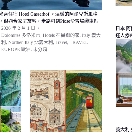
蒂住宿 Hotel Gasserhof 。溫暖的阿爾卑斯風格
，很適合家庭旅客，走路可到Plose滑雪場纜車站
2026 年 2 月 1 日
日本 
Dolomites 多洛米蒂
,
Hotels 在異鄉的家
,
Italy 義大
迷人療
利
,
Northen Italy 北義大利
,
Travel
,
TRAVEL
EUROPE 歐洲
,
未分類
義大利