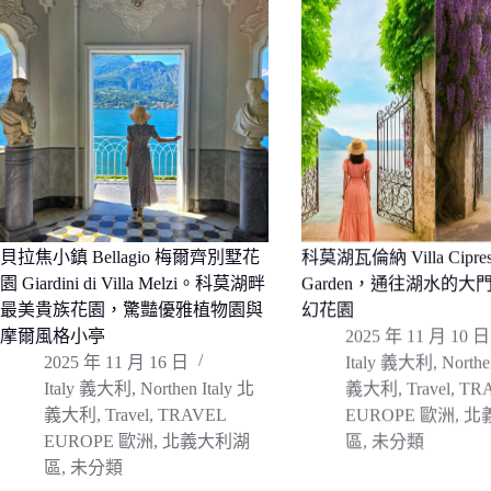
貝拉焦小鎮 Bellagio 梅爾齊別墅花
科莫湖瓦倫納 Villa Cipres
園 Giardini di Villa Melzi。科莫湖畔
Garden，通往湖水的大
最美貴族花園，驚豔優雅植物園與
幻花園
摩爾風格小亭
2025 年 11 月 10 日
2025 年 11 月 16 日
Italy 義大利
,
Northe
Italy 義大利
,
Northen Italy 北
義大利
,
Travel
,
TR
義大利
,
Travel
,
TRAVEL
EUROPE 歐洲
,
北
EUROPE 歐洲
,
北義大利湖
區
,
未分類
區
,
未分類