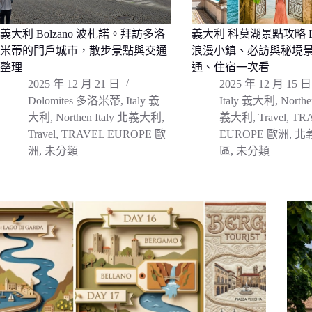
義大利 Bolzano 波札諾。拜訪多洛
義大利 科莫湖景點攻略 La
米蒂的門戶城市，散步景點與交通
浪漫小鎮、必訪與秘境
整理
通、住宿一次看
2025 年 12 月 21 日
2025 年 12 月 15 日
Dolomites 多洛米蒂
,
Italy 義
Italy 義大利
,
Northe
大利
,
Northen Italy 北義大利
,
義大利
,
Travel
,
TR
Travel
,
TRAVEL EUROPE 歐
EUROPE 歐洲
,
北
洲
,
未分類
區
,
未分類