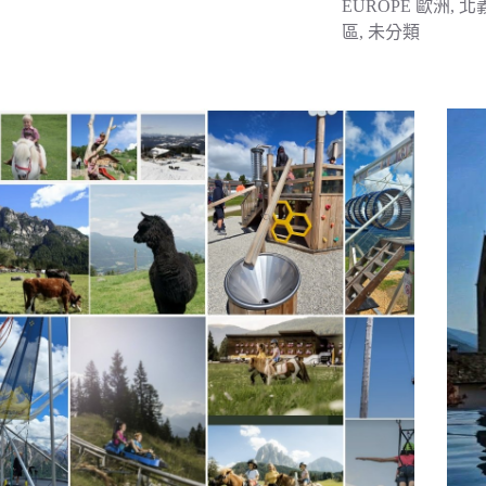
EUROPE 歐洲
,
北
區
,
未分類