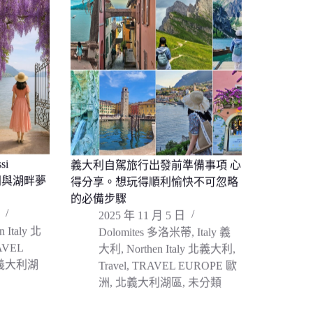
si
義大利自駕旅行出發前準備事項 心
門與湖畔夢
得分享。想玩得順利愉快不可忽略
的必備步驟
2025 年 11 月 5 日
n Italy 北
Dolomites 多洛米蒂
,
Italy 義
AVEL
大利
,
Northen Italy 北義大利
,
義大利湖
Travel
,
TRAVEL EUROPE 歐
洲
,
北義大利湖區
,
未分類