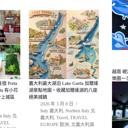
越南 
樂園一
Porta
義大利最大湖泊 Lake Garda 加爾達
Alta 有小花
湖景點地圖。收藏加爾達湖的八座
於上城區
絕美城鎮
2026 年 3 月 8 日
Italy 義大利
,
Northen Italy 北
n Italy 北
義大利
,
Travel
,
TRAVEL
AVEL
EUROPE 歐洲
,
北義大利湖