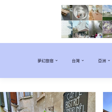
跳
至
主
要
內
容
夢幻旅宿
台灣
亞洲