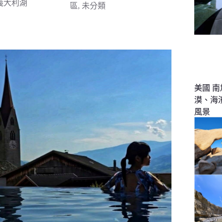
義大利湖
區
,
未分類
美國 南
漠、海
風景