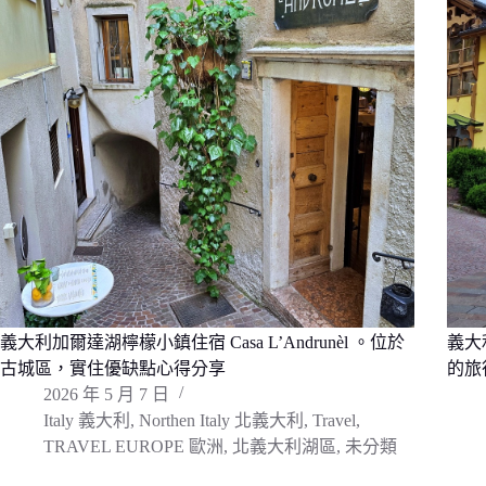
義大利加爾達湖檸檬小鎮住宿 Casa L’Andrunèl 。位於
義大
古城區，實住優缺點心得分享
的旅
2026 年 5 月 7 日
Italy 義大利
,
Northen Italy 北義大利
,
Travel
,
TRAVEL EUROPE 歐洲
,
北義大利湖區
,
未分類