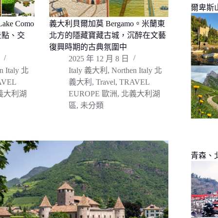
爾卑斯
ke Como
義大利貝爾加莫 Bergamo。米蘭東
景點、交
北方的隱藏寶藏古城，沉醉在文藝
復興時期的古典氛圍中
2025 年 12 月 8 日
n Italy 北
Italy 義大利
,
Northen Italy 北
AVEL
義大利
,
Travel
,
TRAVEL
義大利湖
EUROPE 歐洲
,
北義大利湖
區
,
未分類
青森、