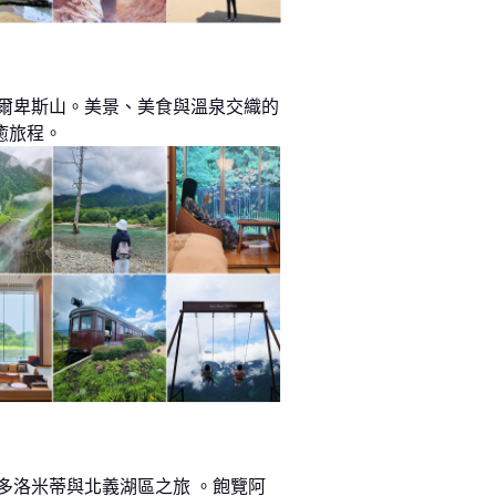
阿爾卑斯山。美景、美食與溫泉交織的
癒旅程。
 多洛米蒂與北義湖區之旅 。飽覽阿