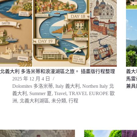
北義大利 多洛米蒂和浪漫湖區之旅。 插畫版行程整理
義大利 
2025 年 12 月 4 日
馬雷
Dolomites 多洛米蒂
,
Italy 義大利
,
Northen Italy 北
兼具
義大利
,
Summer 夏
,
Travel
,
TRAVEL EUROPE 歐
洲
,
北義大利湖區
,
未分類
,
行程