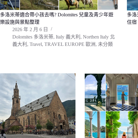
多洛米蒂適合帶小孩去嗎? Dolomites 兒童及青少年遊
多洛米
樂設施與景點整理
住宿
2026 年 2 月 6 日
Dolomites 多洛米蒂
,
Italy 義大利
,
Northen Italy 北
義大利
,
Travel
,
TRAVEL EUROPE 歐洲
,
未分類