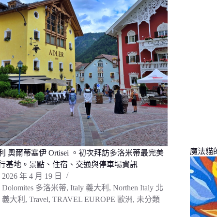
找
不
到
符
合
條
件
的
結
果
魔法貓的旅
利 奧爾蒂塞伊 Ortisei 。初次拜訪多洛米蒂最完美
行基地。景點、住宿、交通與停車場資訊
2026 年 4 月 19 日
Dolomites 多洛米蒂
,
Italy 義大利
,
Northen Italy 北
義大利
,
Travel
,
TRAVEL EUROPE 歐洲
,
未分類