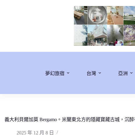
跳
至
主
要
內
容
夢幻旅宿
台灣
亞洲
義大利貝爾加莫 Bergamo。米蘭東北方的隱藏寶藏古城，
2025 年 12 月 8 日