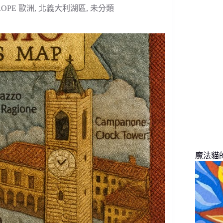
找
ROPE 歐洲
,
北義大利湖區
,
未分類
不
到
符
合
條
件
的
結
果
魔法貓的旅