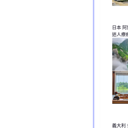
日本 
迷人療
義大利