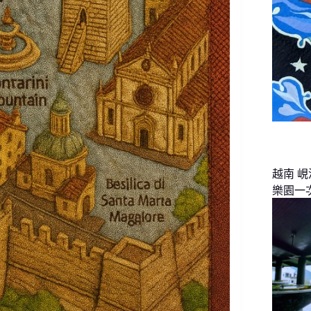
越南 
樂園一