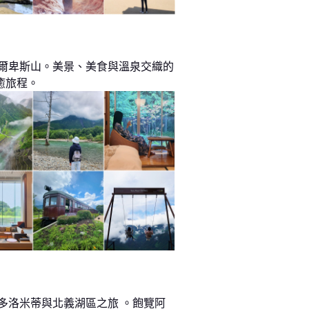
阿爾卑斯山。美景、美食與溫泉交織的
癒旅程。
 多洛米蒂與北義湖區之旅 。飽覽阿