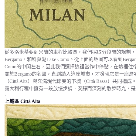
從多洛米蒂要到米蘭的車程比較長，我們採取分段開的規劃，分別停
Bergamo，和科莫湖Lake Como。從上面的地圖可以看到Berga
Como的中間左右，因此我們選擇這裡當作中停點，在這裡
關於Bergamo的名聲，直到踏入這座城市，才發現它是一座
（Città Alta）與充滿現代節奏的下城（Città Bassa
義大利行程中擁有一段放慢步調、安靜而深刻的散步時光，是
.
上城區 Città Alta