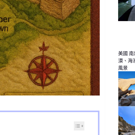
美國 南
漠、海
風景