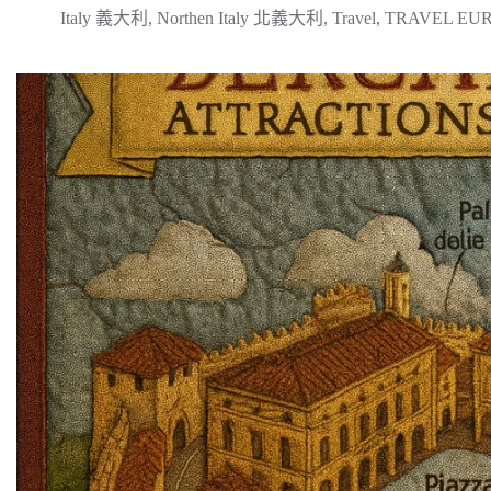
Italy 義大利
,
Northen Italy 北義大利
,
Travel
,
TRAVEL EU