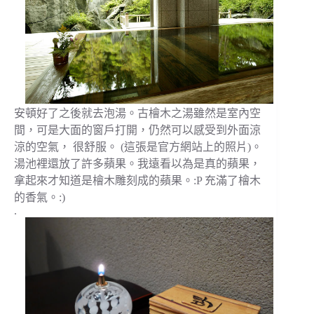
安頓好了之後就去泡湯。古檜木之湯雖然是室內空
間，可是大面的窗戶打開，仍然可以感受到外面涼
涼的空氣， 很舒服。 (這張是官方網站上的照片)。
湯池裡還放了許多蘋果。我遠看以為是真的蘋果，
拿起來才知道是檜木雕刻成的蘋果。:P 充滿了檜木
的香氣。:)
.