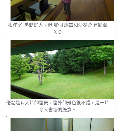
和洋室 房間好大。但 那個 床罩和沙發套 有點弱
ＸＤ
.
優點是有大片的窗景。窗外的景色很不錯，是一片
令人書新的綠意。
.