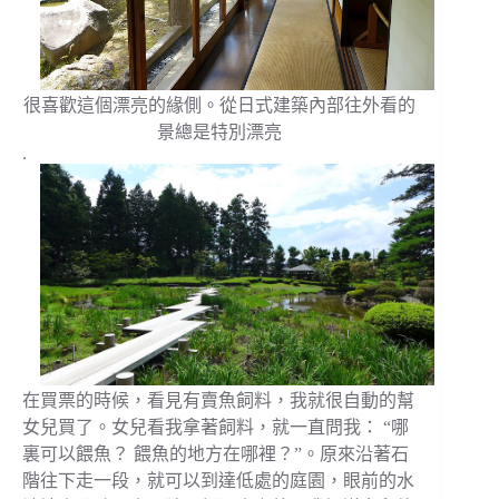
很喜歡這個漂亮的緣側。從日式建築內部往外看的
景總是特別漂亮
.
在買票的時候，看見有賣魚飼料，我就很自動的幫
女兒買了。女兒看我拿著飼料，就一直問我： “哪
裏可以餵魚？ 餵魚的地方在哪裡？”。原來沿著石
階往下走一段，就可以到達低處的庭園，眼前的水