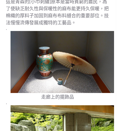
這是青森的[小巾刺繡]原本是當時貧窮的農民，為
了使缺乏耐久性與保暖性的麻布能更持久保暖，把
棉織的厚料子加固到麻布布料縫合的重要部位。技
法慢慢流傳發展成獨特的工藝品。
.
走廊上的擺飾品
.