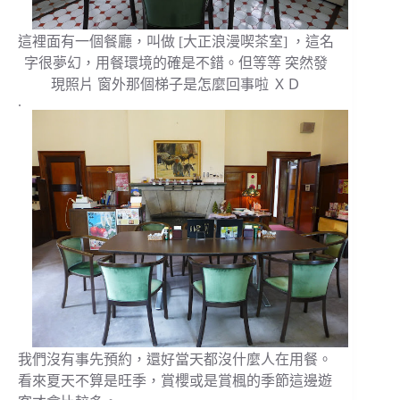
這裡面有一個餐廳，叫做 [大正浪漫喫茶室] ，這名
字很夢幻，用餐環境的確是不錯。但等等 突然發
現照片 窗外那個梯子是怎麼回事啦 ＸＤ
.
我們沒有事先預約，還好當天都沒什麼人在用餐。
看來夏天不算是旺季，賞櫻或是賞楓的季節這邊遊