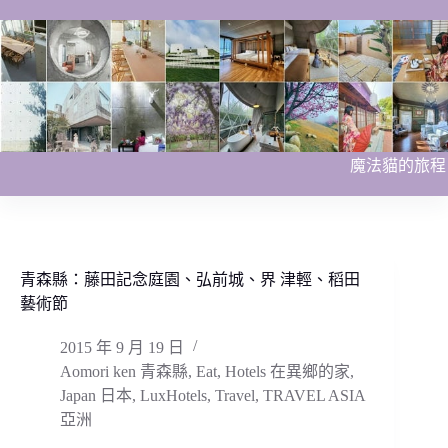
跳
至
主
要
內
容
魔法貓的旅程
青森縣：藤田記念庭園、弘前城、界 津輕、稻田
藝術節
2015 年 9 月 19 日
Aomori ken 青森縣
,
Eat
,
Hotels 在異鄉的家
,
Japan 日本
,
LuxHotels
,
Travel
,
TRAVEL ASIA
亞洲