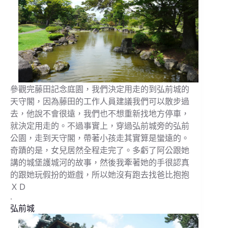
參觀完藤田記念庭園，我們決定用走的到弘前城的
天守閣，因為藤田的工作人員建議我們可以散步過
去，他說不會很遠，我們也不想重新找地方停車，
就決定用走的。不過事實上，穿過弘前城旁的弘前
公園，走到天守閣，帶著小孩走其實算是蠻遠的。
奇蹟的是，女兒居然全程走完了。多虧了阿公跟她
講的城堡護城河的故事，然後我牽著她的手很認真
的跟她玩假扮的遊戲，所以她沒有跑去找爸比抱抱
ＸＤ
.
弘前城