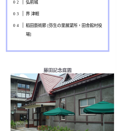
弘前城
界 津輕
稻田藝術節 [弥生の里展望所，田舎館村役
場]
藤田記念庭園