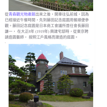
從
青森觀光物產館
出來之後，開車往弘前城，因為
已經接近午餐時間，先到藤田記念庭園用餐順便參
觀。藤田記念庭園是日本商工會議所首任會長藤田
謙一， 在大正8年 (1919年) 興建宅邸時，從東京聘
請造園藝師， 按照江戶風格而建造的庭園。
.