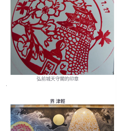
弘前城天守閣的印章
.
界 津輕