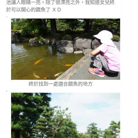
池讓人眼睛一亮。除了很漂亮之外，我知道女兒終
於可以開心的餵魚了 ＸＤ
.
終於找到一處適合餵魚的地方
.