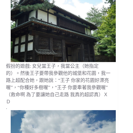
假扮的遊戲: 女兒當王子，我當公主（她指定
的）。然後王子要帶我參觀他的城堡和花園，我一
路上超配合她，跟她說：“王子 你家的花園好漂亮
喔”，“你種好多樹喔”，“王子 你要牽著我參觀喔”
（救命啊 為了要讓她自己走路 我真的超認真）Ｘ
Ｄ
.