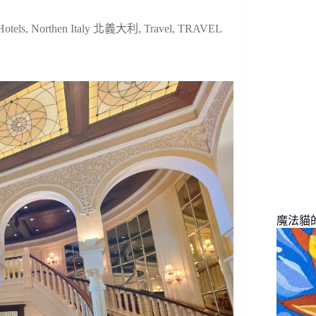
找
不
otels
,
Northen Italy 北義大利
,
Travel
,
TRAVEL
到
符
合
條
件
的
結
果
魔法貓的旅