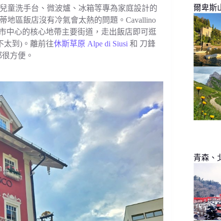
爾卑斯
兒童洗手台、微波爐、冰箱等專為家庭設計的
飯店沒有冷氣會太熱的問題。Cavallino
於 Ortisei 市中心的核心地帶主要街道，走出飯店即可逛
不太到)。離前往
休斯草原 Alpe di Siusi
和 刀鋒
都很方便。
青森、