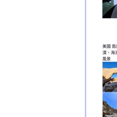
美國 南
漠、海
風景