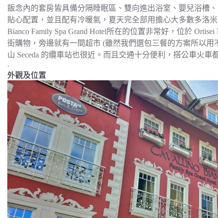
飯念內的套房皆具備分隔睡眠區、雙向進出浴室、嬰兒浴槽、
貼心配置，並且配有冷暖氣，夏天完全部用擔心大多數多洛米蒂地區
Bianco Family Spa Grand Hotel所在的位置非常好，位
街購物，旁邊就有一間超市 (雖然我們選包三餐的方案所以用
山 Seceda 的纜車站也很近。而且交通十分便利，搭公車火車
.
外觀及位置