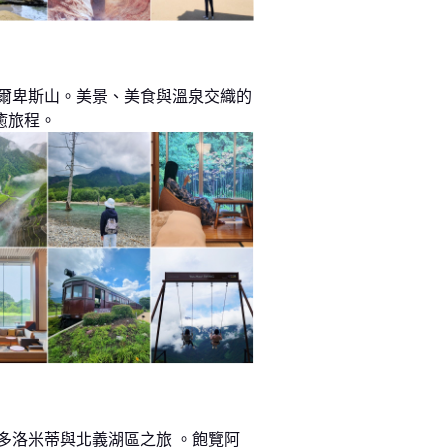
阿爾卑斯山。美景、美食與溫泉交織的
癒旅程。
 多洛米蒂與北義湖區之旅 。飽覽阿