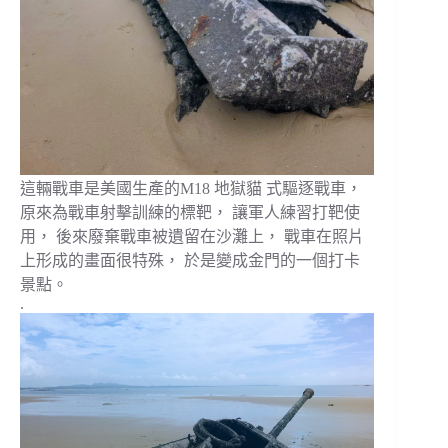
這輛戰車是美國生產的M18 地獄貓 式驅逐戰車，
原來為戰車射擊訓練的標靶， 讓軍人練習打靶使
用， 後來廢棄戰車被遺留在沙灘上， 戰車在照片
上形成的畫面很特殊， 於是變成金門的一個打卡
景點。
.