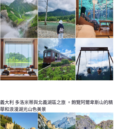
義大利 多洛米蒂與北義湖區之旅 。飽覽阿爾卑斯山的精
華和浪漫湖光山色美景