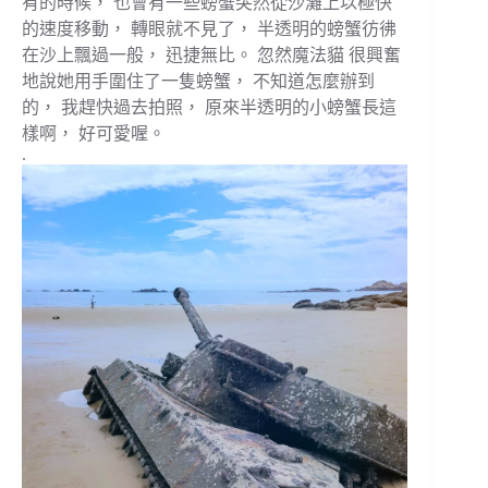
有的時候， 也會有一些螃蟹突然從沙灘上以極快
的速度移動， 轉眼就不見了， 半透明的螃蟹彷彿
在沙上飄過一般， 迅捷無比。 忽然魔法貓 很興奮
地說她用手圍住了一隻螃蟹， 不知道怎麼辦到
的， 我趕快過去拍照， 原來半透明的小螃蟹長這
樣啊， 好可愛喔。
.