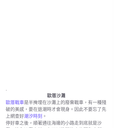
.
歐厝沙灘
歐厝戰車
是半掩埋在沙灘上的廢棄戰車，有一種殘
破的美感，要在退潮時才會現身。因此不要忘了先
上網查好
潮汐時刻
。
停好車之後，順著通往海邊的小路走到底就是沙