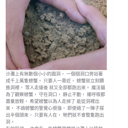
沙灘上有無數個小小的圓洞， 一個個洞口旁站著
成千上萬隻螃蟹， 只要人一靠近， 螃蟹就立刻鑽
進洞裡， 等人走遠後 就又全部都跑出來。 魔法貓
為了觀察螃蟹， 守在洞口， 靜止不動， 連呼吸都
盡量放輕， 希望螃蟹以為人走掉了 能從洞裡出
來， 不過螃蟹的警覺心很強， 即使過了一陣子探
出半個頭來， 只要有人在， 牠們就不會整隻跑出
洞。