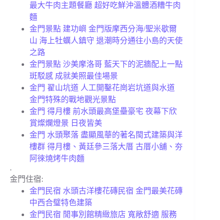
最大牛肉主題餐廳 超好吃鮮沖溫體酒糟牛肉
麵
金門景點 建功嶼 金門版摩西分海/聖米歇爾
山 海上牡蠣人鎮守 退潮時分通往小島的天使
之路
金門景點 沙美摩洛哥 藍天下的泥牆配上一點
斑駁感 成就美照最佳場景
金門 翟山坑道 人工開鑿花崗岩坑道與水道
金門特殊的戰地觀光景點
金門 得月樓 前水頭最高堡壘豪宅 夜幕下欣
賞燦爛燈景 日夜皆美
金門 水頭聚落 盡顯風華的著名閩式建築與洋
樓群 得月樓、黃廷參三落大厝 古厝小舖、夯
阿徠燒烤牛肉麵
.
金門住宿:
金門民宿 水頭古洋樓花磚民宿 金門最美花磚
中西合璧特色建築
金門民宿 閒事別館精緻旅店 寬敞舒適 服務