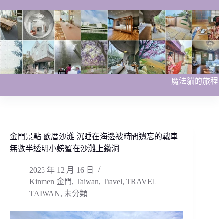
跳
至
主
要
內
容
魔法貓的旅程
金門景點 歐厝沙灘 沉睡在海邊被時間遺忘的戰車
無數半透明小螃蟹在沙灘上鑽洞
2023 年 12 月 16 日
Kinmen 金門
,
Taiwan
,
Travel
,
TRAVEL
TAIWAN
,
未分類