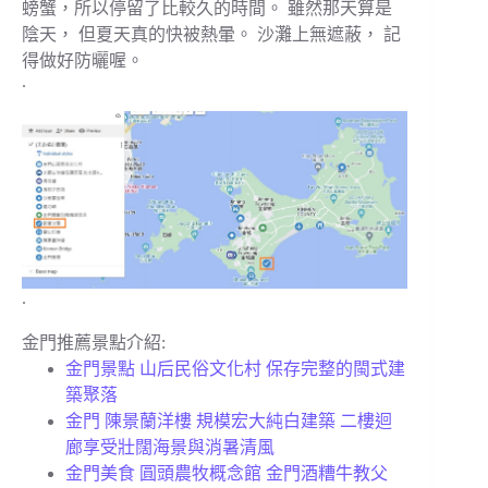
螃蟹，所以停留了比較久的時間。 雖然那天算是
陰天， 但夏天真的快被熱暈。 沙灘上無遮蔽， 記
得做好防曬喔。
.
.
金門推薦景點介紹:
金門景點 山后民俗文化村 保存完整的閩式建
築聚落
金門 陳景蘭洋樓 規模宏大純白建築 二樓迴
廊享受壯闊海景與消暑清風
金門美食 圓頭農牧概念館 金門酒糟牛教父