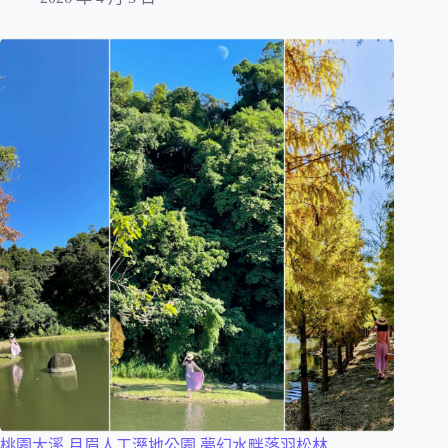
桃園大溪 月眉人工溼地公園 夢幻水畔落羽松林