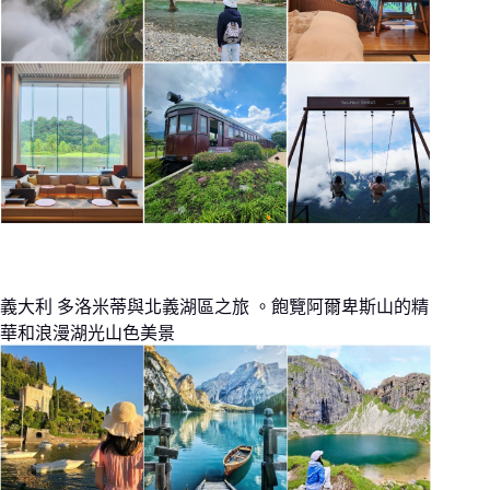
義大利 多洛米蒂與北義湖區之旅 。飽覽阿爾卑斯山的精
華和浪漫湖光山色美景