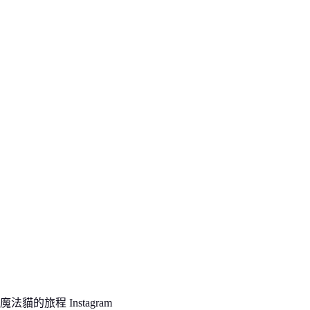
符
合
條
件
的
結
果
魔法貓的旅程 Instagram