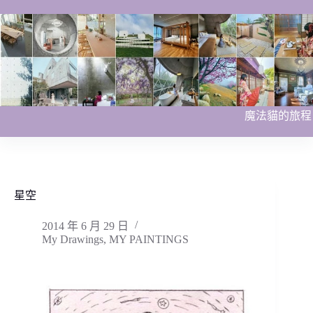
跳
至
主
要
內
容
魔法貓的旅程
星空
2014 年 6 月 29 日
My Drawings
,
MY PAINTINGS