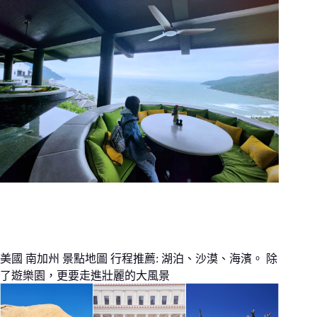
美國 南加州 景點地圖 行程推薦: 湖泊、沙漠、海濱。 除
了遊樂園，更要走進壯麗的大風景