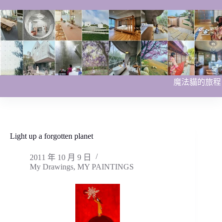
跳
至
主
要
內
容
魔法貓的旅程
Light up a forgotten planet
2011 年 10 月 9 日
My Drawings
,
MY PAINTINGS