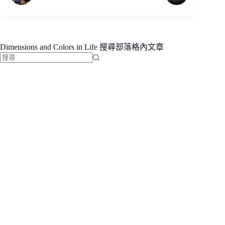
Dimensions and Colors in Life 搜尋部落格內文章
找
不
到
符
合
條
件
的
結
果