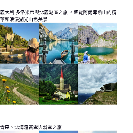
義大利 多洛米蒂與北義湖區之旅 。飽覽阿爾卑斯山的精
華和浪漫湖光山色美景
青森、北海道賞雪與滑雪之旅