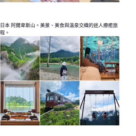
日本 阿爾卑斯山。美景、美食與溫泉交織的迷人療癒旅
程。