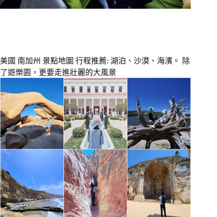
美國 南加州 景點地圖 行程推薦: 湖泊、沙漠、海濱。 除
了遊樂園，更要走進壯麗的大風景