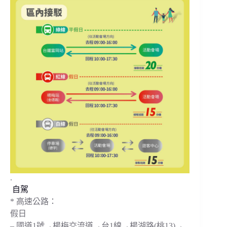
.
自駕
*
高速公路：
假日
– 國道1號→楊梅交流道→台1線→楊湖路(桃13)→