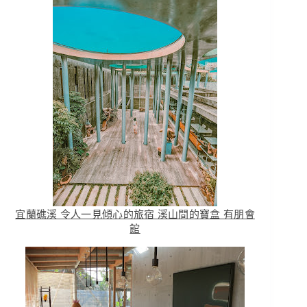
宜蘭礁溪 令人一見傾心的旅宿 溪山間的寶盒 有朋會
館