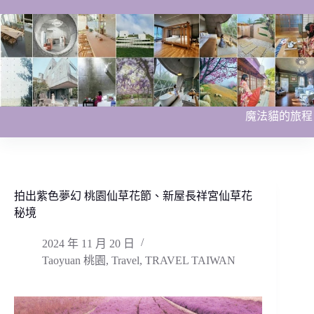
跳
至
主
要
內
容
魔法貓的旅程
拍出紫色夢幻 桃園仙草花節、新屋長祥宮仙草花
秘境
2024 年 11 月 20 日
Taoyuan 桃園
,
Travel
,
TRAVEL TAIWAN