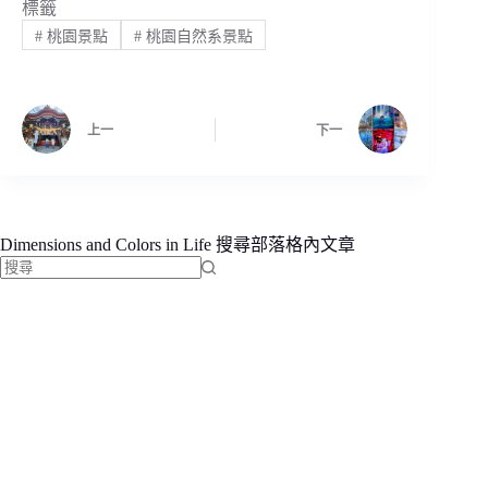
標籤
#
桃園景點
#
桃園自然系景點
上一
下一
Dimensions and Colors in Life 搜尋部落格內文章
找
不
到
符
合
條
件
的