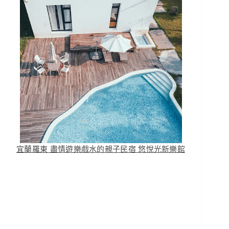
宜蘭羅東 盡情遊樂戲水的親子民宿 悠悅光新樂館