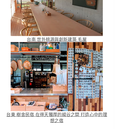
台南 世外桃源與創新建築 毛屋
台東 樹舍民宿 在得天獨厚的縱谷之間 打造心中的理
想之宿