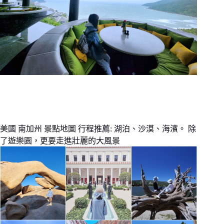
美國 南加州 景點地圖 行程推薦: 湖泊、沙漠、海濱。 除
了遊樂園，更要走進壯麗的大風景