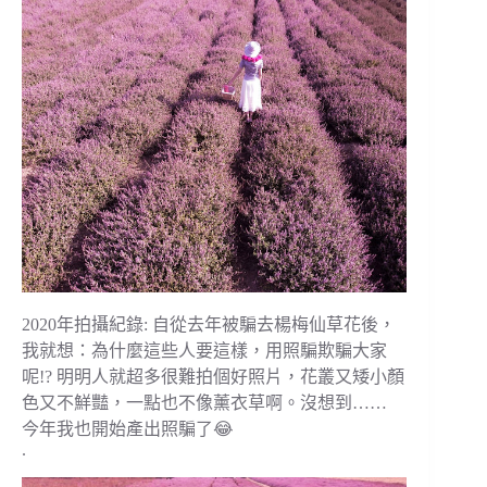
2020年拍攝紀錄: 自從去年被騙去楊梅仙草花後，
我就想：為什麼這些人要這樣，用照騙欺騙大家
呢!? 明明人就超多很難拍個好照片，花叢又矮小顏
色又不鮮豔，一點也不像薰衣草啊。沒想到……
今年我也開始產出照騙了😂
.