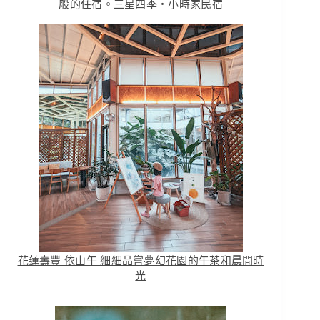
般的住宿。三星四季・小時家民宿
花蓮壽豐 依山午 細細品嘗夢幻花園的午茶和晨間時
光