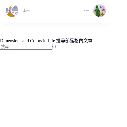
上一
下一
Dimensions and Colors in Life 搜尋部落格內文章
找
不
到
符
合
條
件
的
結
果