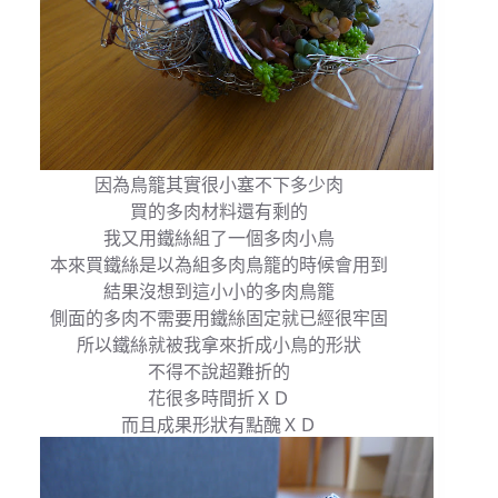
因為鳥籠其實很小塞不下多少肉
買的多肉材料還有剩的
我又用鐵絲組了一個多肉小鳥
本來買鐵絲是以為組多肉鳥籠的時候會用到
結果沒想到這小小的多肉鳥籠
側面的多肉不需要用鐵絲固定就已經很牢固
所以鐵絲就被我拿來折成小鳥的形狀
不得不說超難折的
花很多時間折ＸＤ
而且成果形狀有點醜ＸＤ