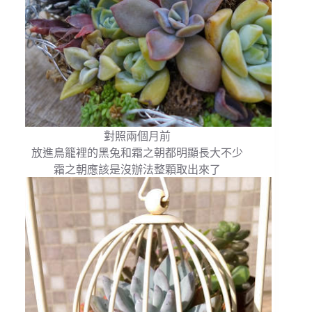
對照兩個月前
放進鳥籠裡的黑兔和霜之朝都明顯長大不少
霜之朝應該是沒辦法整顆取出來了