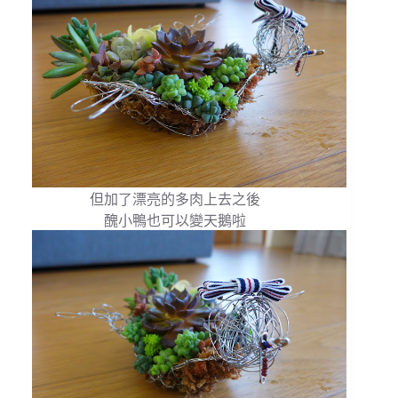
但加了漂亮的多肉上去之後
醜小鴨也可以變天鵝啦