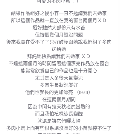
可愛的多肉小鳥 ：）
結果作品組好之後小容一直不邀請我們去她家
所以這個作品就一直放在我的窗台兩個月ＸＤ
還好雖然大部份只有水苔
但撐個幾個月還沒問題
後來我實在受不了了只好破梗跟她說我們組了多肉
送給她
拜託她快點讓我們去她家 ＸＤ
不過這兩個月的時間留著這個漂亮作品放在窗台
能常常欣賞自己的作品也是十分開心
尤其是入冬後天氣變涼
多肉生長狀況變好
他們也就長的更加漂亮 （heart）
在這兩個月期間
因為中間有幾天秋老虎蠻熱的
而且我怕植株徒長變醜
就還是讓它們曬太陽
多肉小鳥上面有些根系還沒長好的小苗就撐不住了