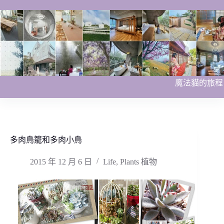
跳
至
主
要
內
容
魔法貓的旅程
多肉鳥籠和多肉小鳥
2015 年 12 月 6 日
Life
,
Plants 植物