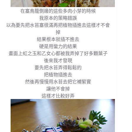
在塞鳥籠側邊的這些多肉小芽的時候
我原本的策略錯誤
以為要先把水苔塞很滿再把植物插進去這樣才不會
掉
結果根本就插不進去
硬是用蠻力的結果
畫面上虹之玉和乙女心都被我弄掉了好多顆葉子
後來我才發現
要先把水苔弄得鬆鬆的
把植物插進去
然後再慢慢用水苔去把它補緊實
讓他不會掉
這樣才比較好弄