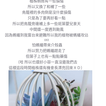
植株稍微有一些損傷
所以又換了和補了一些
鳥籠裡的多肉倒是沒什麼損傷
只是為了要再好看一點
所以把鳥籠旁邊補上多一些斑葉嬰兒景天
中間還一度遇到颱風
因為螞蟻到我窗台來避難所以我的植物被螞蟻攻佔
orz
怕螞蟻帶來介殼蟲
所以努力把螞蟻趕走了
但葉子上也有一點點藥傷
（哈 所以也還好小容一直沒邀我們去
這樣這段時間植株還有機會長漂亮回來ＸＤ）