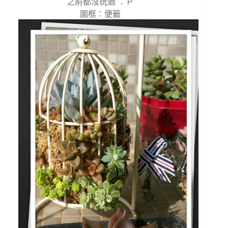
之前都沒玩過 ：Ｐ
圖框：便籤