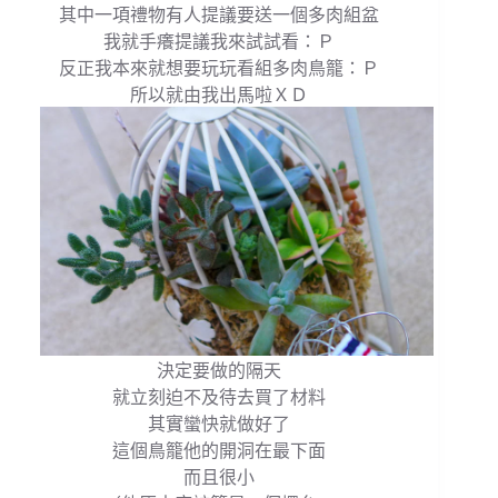
其中一項禮物有人提議要送一個多肉組盆
我就手癢提議我來試試看：Ｐ
反正我本來就想要玩玩看組多肉鳥籠：Ｐ
所以就由我出馬啦ＸＤ
決定要做的隔天
就立刻迫不及待去買了材料
其實蠻快就做好了
這個鳥籠他的開洞在最下面
而且很小