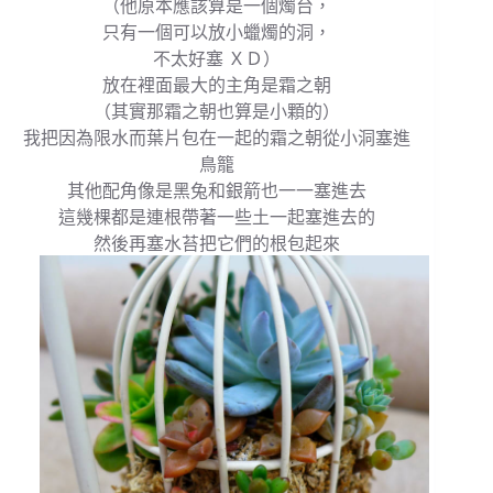
（他原本應該算是一個燭台，
只有一個可以放小蠟燭的洞，
不太好塞 ＸＤ）
放在裡面最大的主角是霜之朝
（其實那霜之朝也算是小顆的）
我把因為限水而葉片包在一起的霜之朝從小洞塞進
鳥籠
其他配角像是黑兔和銀箭也一一塞進去
這幾棵都是連根帶著一些土一起塞進去的
然後再塞水苔把它們的根包起來