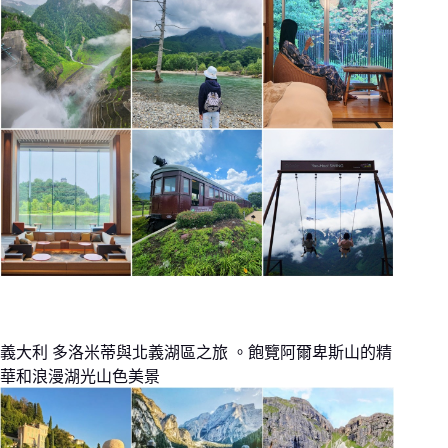
義大利 多洛米蒂與北義湖區之旅 。飽覽阿爾卑斯山的精
華和浪漫湖光山色美景