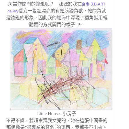
角當作開門的鑰匙呢？ 起源於我在
台南 B.B.ART
看到一隻超漂亮的有翅膀獨角獸，牠的角就
gallery
是鑰匙的形象，因此我的腦海中浮現了獨角獸用轉
動頭的方式開門的樣子 :P。
Little Houses 小房子
不得不說，我超崇拜我女兒的，她在這張中間畫的
那個像是”很專業的簽名”的東西，我都畫不出來。