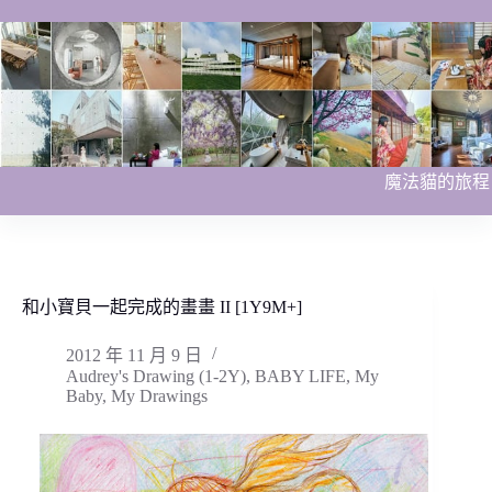
跳
至
主
要
內
容
魔法貓的旅程
和小寶貝一起完成的畫畫 II [1Y9M+]
2012 年 11 月 9 日
Audrey's Drawing (1-2Y)
,
BABY LIFE
,
My
Baby
,
My Drawings