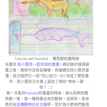
Unicorn and Narwhal 獨角獸和獨角鯨
在畫完
和小寶貝一起完成的畫畫 I
裡記錄的幾張圖
畫之後，媽咪可沒有偷懶喔，有繼續在陪小寶貝畫
畫。這次我們又一起”同心協力” XD 完成了哪些畫
作，而小寶貝又在畫上面加了哪些”神來一筆”
呢？：）
第一次看到
Narwhal
的畫畫的時候，我以為牠和獨
角獸一樣，是一種想像出來的動物。沒想到，原來
真的有
這種動物住在北極
耶。至於為什麼牠們要用