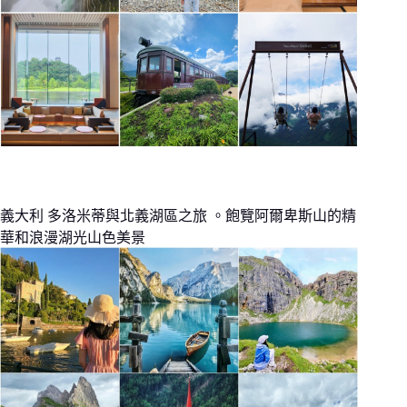
義大利 多洛米蒂與北義湖區之旅 。飽覽阿爾卑斯山的精
華和浪漫湖光山色美景