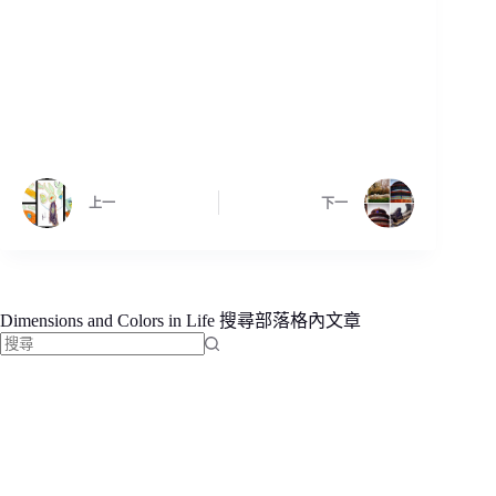
上一
下一
Dimensions and Colors in Life 搜尋部落格內文章
找
不
到
符
合