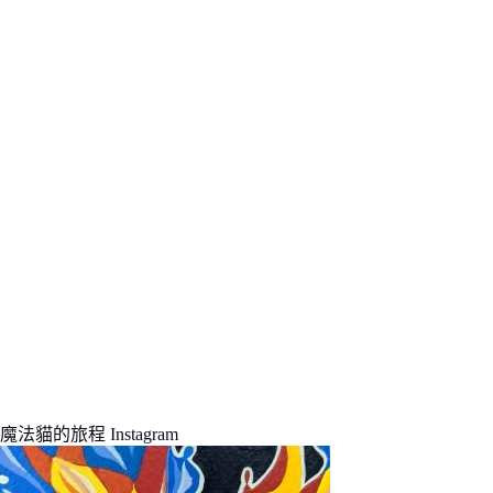
條
件
的
結
果
魔法貓的旅程 Instagram