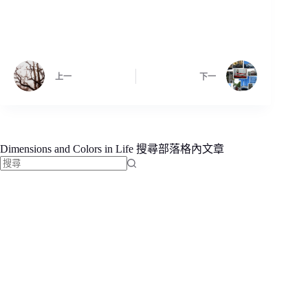
上一
下一
Dimensions and Colors in Life 搜尋部落格內文章
找
不
到
符
合
條
件
的