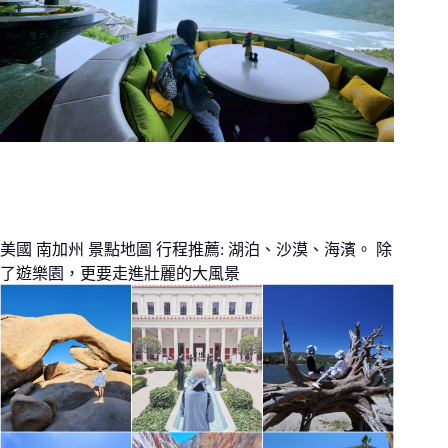
美國 南加州 景點地圖 行程推薦: 湖泊、沙漠、海濱。 除
了遊樂園，更要走進壯麗的大風景