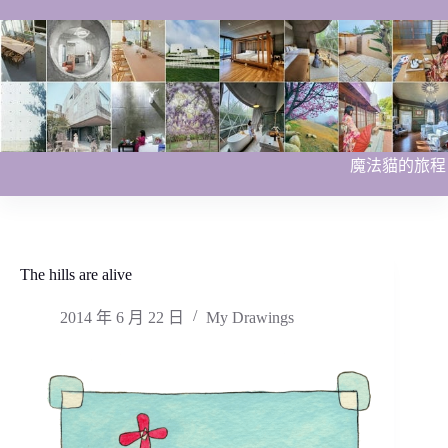
跳
至
主
要
內
容
魔法貓的旅程
The hills are alive
2014 年 6 月 22 日
My Drawings