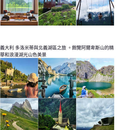
義大利 多洛米蒂與北義湖區之旅 。飽覽阿爾卑斯山的精
華和浪漫湖光山色美景