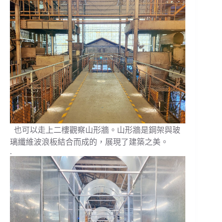
也可以走上二樓觀察山形牆。山形牆是鋼架與玻
璃纖維波浪板結合而成的，展現了建築之美。
.