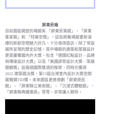
屏東菸廠
目前園區開放的場館有 「屏東菸葉館」、「屏東
客家館」和 「特展空間」，這些將舊場館重新演
繹的新創空間魅力非凡，十分值得造訪。除了常設
展所呈現的歷史記憶，其中場館的建築和策展設計
更是屢獲國內外大獎，包含「德國紅點設計 – 品牌
與傳達設計大獎」以及「美國謬思設計大獎 – 策展
類銀獎」這兩個國際獎項的殊榮，同時也獲得
2022 建築園冶獎，第15屆台灣室內設計大獎空間
展覽類TID獎。未來園區更將規劃「屏東原民
館」、「屏東縣立美術館」、「沉浸式體驗館」、
「屏東縣典藏庫房」等等，非常讓人期待。
.