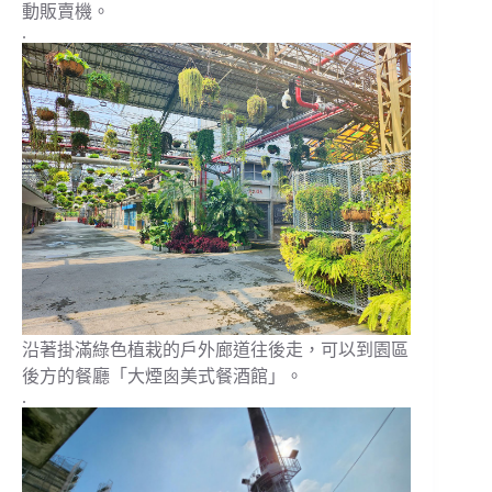
動販賣機。
.
沿著掛滿綠色植栽的戶外廊道往後走，可以到園區
後方的餐廳「大煙囪美式餐酒館」。
.