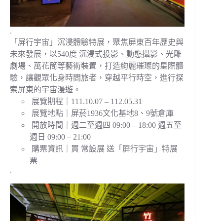
.
「屏行宇宙」沉浸體驗特展，聚焦屏東百年歷史與
未來發展，以540度 沉浸式投影、動態攝影、光雕
劇場、萬花筒等藝術裝置，打造絢麗璀璨的星際體
驗，讓觀眾化身時間旅者，穿越平行時空，進行探
索屏東的宇宙漫遊。
展覽期程｜111.10.07 – 112.05.31
展覽地點｜屏菸1936文化基地8、9號倉庫
開放時間｜週二至週四 09:00 – 18:00 週五至
週日 09:00 – 21:00
購票資訊｜買 常設展 送「屏行宇宙」特展
票
.