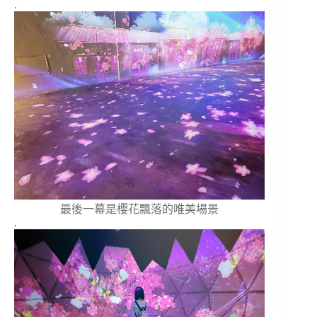
.
最後一幕是櫻花飄落的唯美場景
.