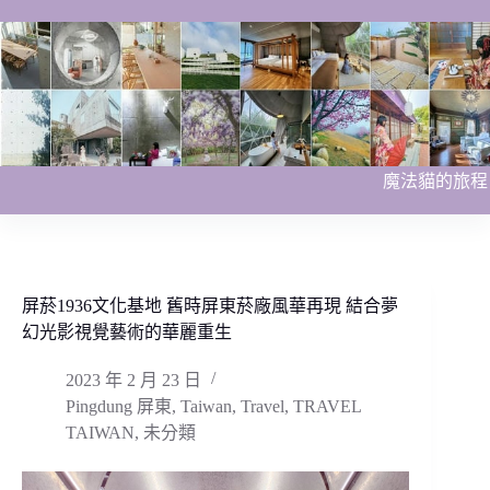
跳
至
主
要
內
容
魔法貓的旅程
屏菸1936文化基地 舊時屏東菸廠風華再現 結合夢
幻光影視覺藝術的華麗重生
2023 年 2 月 23 日
Pingdung 屏東
,
Taiwan
,
Travel
,
TRAVEL
TAIWAN
,
未分類