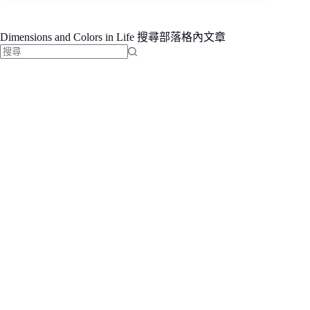
Dimensions and Colors in Life 搜尋部落格內文章
找
不
到
符
合
條
件
的
結
果