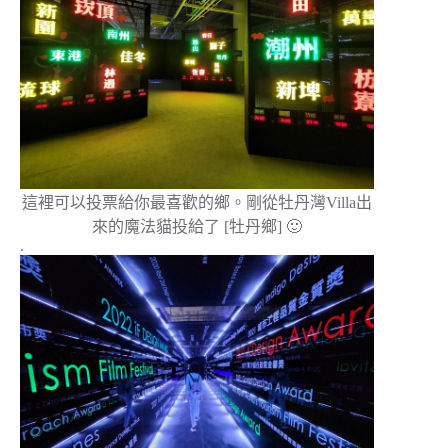
這裡可以投票給你最喜歡的鄉。剛從牡丹灣Villa出
來的魔法貓投給了 [牡丹鄉] 🙂
.