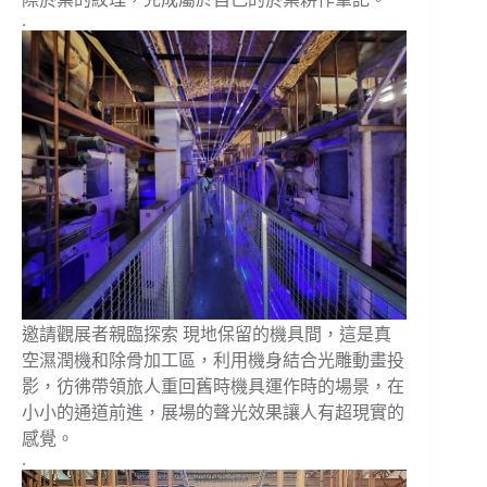
.
邀請觀展者親臨探索 現地保留的機具間，這是真
空濕潤機和除骨加工區，利用機身結合光雕動畫投
影，彷彿帶領旅人重回舊時機具運作時的場景，在
小小的通道前進，展場的聲光效果讓人有超現實的
感覺。
.