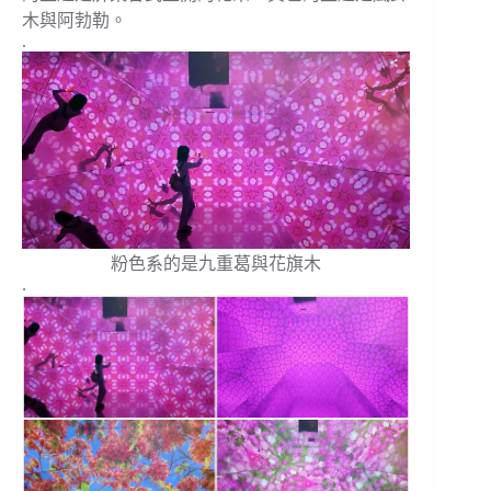
木與阿勃勒。
.
粉色系的是九重葛與花旗木
.