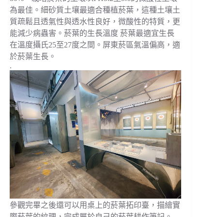
為最佳。細砂質土壤最適合種植菸葉，這種土壤土
質疏鬆且透氣性與透水性良好，微酸性的特質，更
能減少病蟲害。菸葉的生長溫度 菸葉最適宜生長
在溫度攝氏25至27度之間。屏東菸區氣溫偏高，適
於菸葉生長。
.
參觀完畢之後還可以用桌上的菸葉拓印臺，描繪實
際菸葉的紋理，完成屬於自己的菸葉耕作筆記。