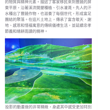
的物質與精神元素。描述了客家移民來到豐饒的屏
東平原，沿著溪流開墾種植、引水灌溉。先人的汗
水種出了豐饒作物，也滋養了每個世代，形成富足
團結的聚落。在這片土地上，傳承了富含敬天、謝
地、感恩和惜福寓意的傳統儀禮生活，並延續忠孝
節義和晴耕雨讀的精神。
.
投影的動畫做的非常精緻，身處其中感受更加特別