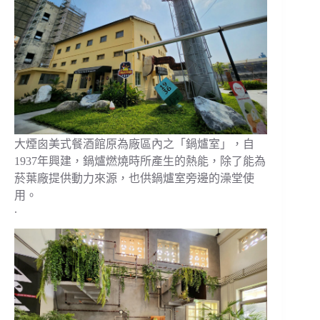
大煙囪美式餐酒館原為廠區內之「鍋爐室」，自
1937年興建，鍋爐燃燒時所產生的熱能，除了能為
菸葉廠提供動力來源，也供鍋爐室旁邊的澡堂使
用。
.