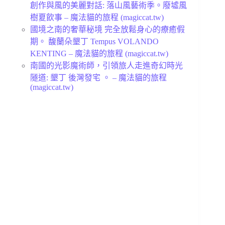
創作與風的美麗對話: 落山風藝術季。廢墟風
樹夏飲事 – 魔法貓的旅程 (magiccat.tw)
國境之南的奢華秘境 完全放鬆身心的療癒假
期。 馥蘭朵墾丁 Tempus VOLANDO
KENTING – 魔法貓的旅程 (magiccat.tw)
南國的光影魔術師，引領旅人走進奇幻時光
隧道: 墾丁 後灣發宅 。 – 魔法貓的旅程
(magiccat.tw)