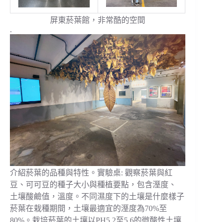
屏東菸葉館，非常酷的空間
.
介紹菸葉的品種與特性。實驗桌: 觀察菸葉與紅
豆、可可豆的種子大小與種植要點，包含溼度、
土壤酸鹼值，溫度。不同濕度下的土壤是什麼樣子
菸葉在栽種期間，土壤最適宜的溼度為70%至
80%。栽培菸葉的土壤以PH5.2至5.6的微酸性土壤