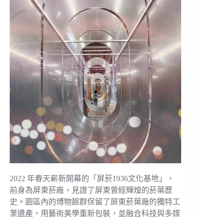
2022 年春天嶄新開幕的「屏菸1936文化基地」，
前身為屏東菸廠，見證了屏東曾經輝煌的菸葉歷
史。園區內的博物館群保留了屏東菸葉廠的獨特工
業遺產，用藝術美學重新包裝，並融合科技與多媒