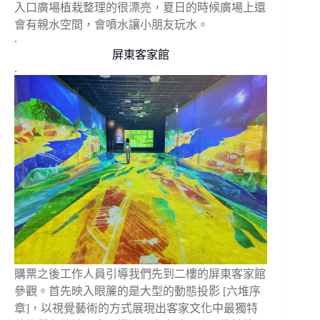
入口廣場植栽整理的很漂亮，夏日的時候廣場上還
會有親水空間，會噴水讓小朋友玩水。
.
屏東客家館
.
購票之後工作人員引導我們先到二樓的屏東客家館
參觀。首先映入眼簾的是大型的動態投影 [六堆序
章]，以視覺藝術的方式展現出客家文化中最獨特