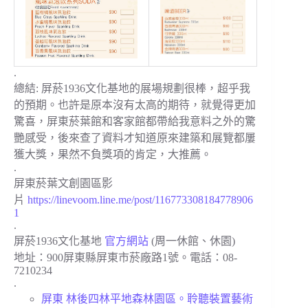
.
總結: 屏菸1936文化基地的展場規劃很棒，超乎我
的預期。也許是原本沒有太高的期待，就覺得更加
驚喜，屏東菸葉館和客家館都帶給我意料之外的驚
艷感受，後來查了資料才知道原來建築和展覽都屢
獲大獎，果然不負獎項的肯定，大推薦。
.
屏東菸葉文創園區影
片
https://linevoom.line.me/post/116773308184778906
1
.
屏菸1936文化基地
官方網站
(周一休館、休園)
地址：900屏東縣屏東市菸廠路1號。電話：08-
7210234
.
屏東 林後四林平地森林園區。聆聽裝置藝術