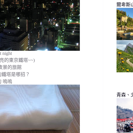
爾卑斯
t night
的東京鐵塔~~)
夜景的旅館
的鐵塔是哪招？
 嗚嗚
青森、