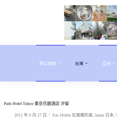
跳
至
主
要
內
容
夢幻旅宿
台灣
亞洲
Park Hotel Tokyo 東京花園酒店 汐留
2012 年 8 月 27 日
Eat
,
Hotels 在異鄉的家
,
Japan 日本
,