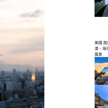
美國 南
漠、海
風景