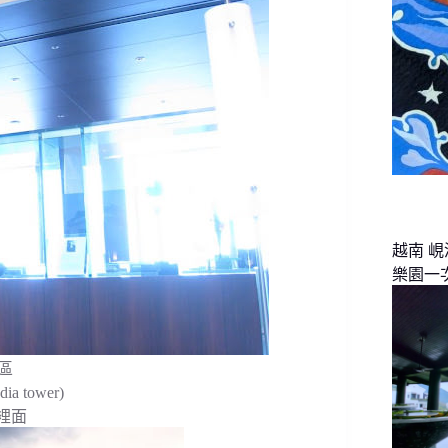
越南 
樂園一
區
 tower)
l裡面