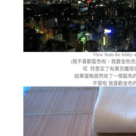
View from the lobby a
(我不喜歡藍色啦，我要金色亮亮
哎 特意定了有東京鐵塔
結果當晚居然來了一根藍色
不管啦 我喜歡金色的