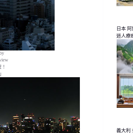
日本 
迷人療
bby
iew
喔！
山
義大利