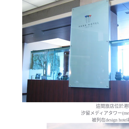
這間旅店位於港
汐留メディアタワー(media
被列在design hote