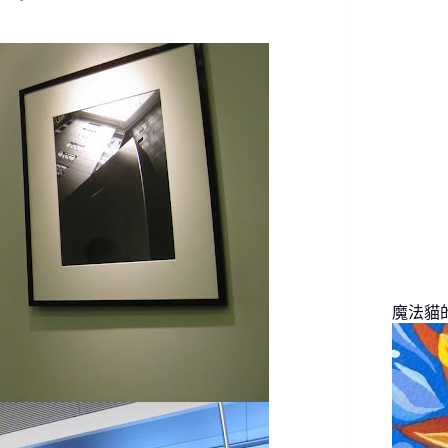
找
不
到
符
合
條
件
的
結
果
魔法貓的旅