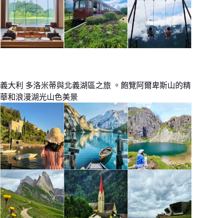
義大利 多洛米蒂與北義湖區之旅 。飽覽阿爾卑斯山的精
華和浪漫湖光山色美景