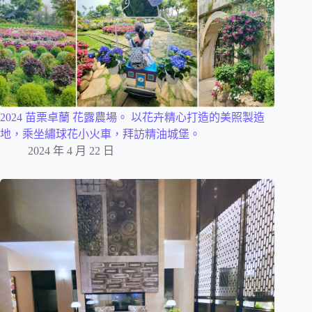
2024 苗栗卓蘭 花露農場。 以花卉精心打造的美照製造
地，乘坐繡球花小火車，拜訪精油城堡。
2024 年 4 月 22 日