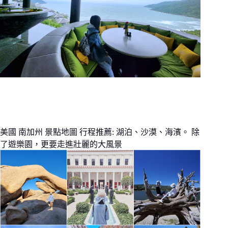
美國 南加州 景點地圖 行程推薦: 湖泊、沙漠、海濱。 除
了遊樂園，更要走進壯麗的大風景