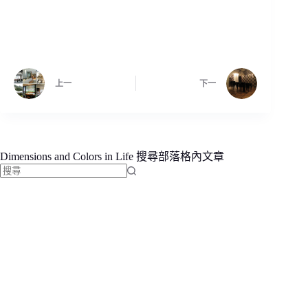
上一
下一
Dimensions and Colors in Life 搜尋部落格內文章
找
不
到
符
合
條
件
的