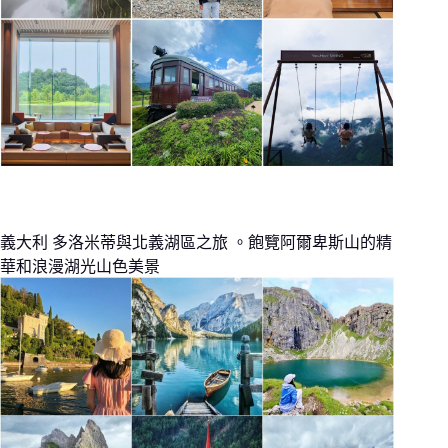
義大利 多洛米蒂與北義湖區之旅 。飽覽阿爾卑斯山的精
華和浪漫湖光山色美景