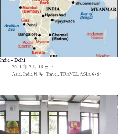
India – Delhi
2011 年 3 月 16 日
Asia
,
India 印度
,
Travel
,
TRAVEL ASIA 亞洲