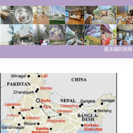
跳
至
主
要
內
容
魔法貓的旅程