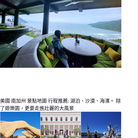
美國 南加州 景點地圖 行程推薦: 湖泊、沙漠、海濱。 除
了遊樂園，更要走進壯麗的大風景