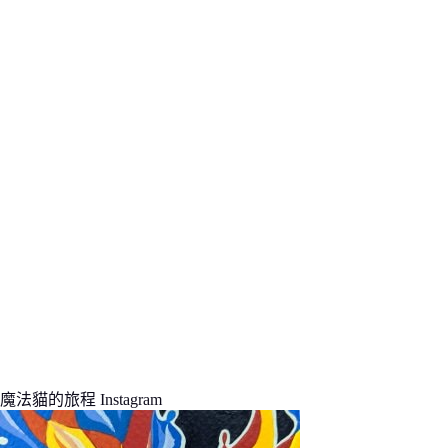
條
件
的
結
果
魔法貓的旅程 Instagram