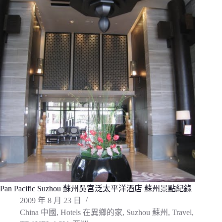
Pan Pacific Suzhou 蘇州吳宮泛太平洋酒店 蘇州景點紀錄
2009 年 8 月 23 日
China 中國
,
Hotels 在異鄉的家
,
Suzhou 蘇州
,
Travel
,