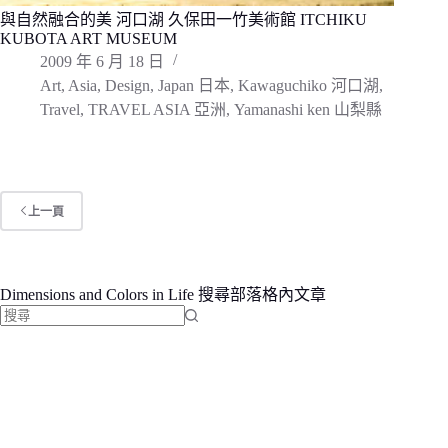
與自然融合的美 河口湖 久保田一竹美術館 ITCHIKU
KUBOTA ART MUSEUM
2009 年 6 月 18 日
Art
,
Asia
,
Design
,
Japan 日本
,
Kawaguchiko 河口湖
,
Travel
,
TRAVEL ASIA 亞洲
,
Yamanashi ken 山梨縣
上一頁
Dimensions and Colors in Life 搜尋部落格內文章
找
不
到
符
合