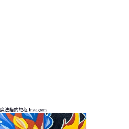
件
的
結
果
魔法貓的旅程 Instagram