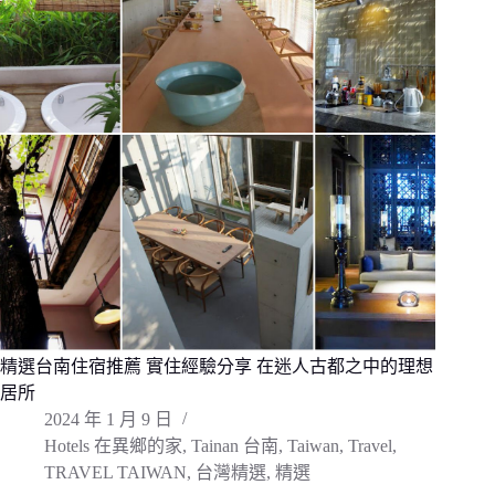
精選台南住宿推薦 實住經驗分享 在迷人古都之中的理想
居所
2024 年 1 月 9 日
Hotels 在異鄉的家
,
Tainan 台南
,
Taiwan
,
Travel
,
TRAVEL TAIWAN
,
台灣精選
,
精選