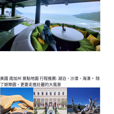
美國 南加州 景點地圖 行程推薦: 湖泊、沙漠、海濱。 除
了遊樂園，更要走進壯麗的大風景