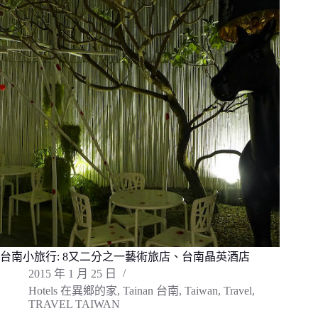
台南小旅行: 8又二分之一藝術旅店、台南晶英酒店
2015 年 1 月 25 日
Hotels 在異鄉的家
,
Tainan 台南
,
Taiwan
,
Travel
,
TRAVEL TAIWAN