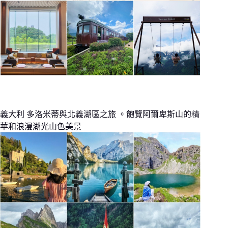
義大利 多洛米蒂與北義湖區之旅 。飽覽阿爾卑斯山的精
華和浪漫湖光山色美景