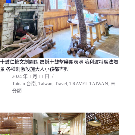
十鼓仁糖文創園區 震撼十鼓擊樂團表演 哈利波特魔法場
景 各種刺激設施大人小孩都盡興
2024 年 1 月 11 日
Tainan 台南
,
Taiwan
,
Travel
,
TRAVEL TAIWAN
,
未
分類