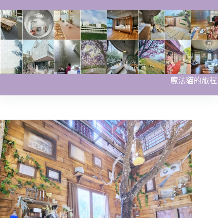
跳
至
主
要
內
容
魔法貓的旅程