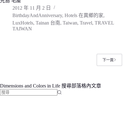
光島 毛屋
2012 年 11 月 2 日
BirthdayAndAnniversary
,
Hotels 在異鄉的家
,
LuxHotels
,
Tainan 台南
,
Taiwan
,
Travel
,
TRAVEL
TAIWAN
下一頁
Dimensions and Colors in Life 搜尋部落格內文章
找
不
到
符
合
條