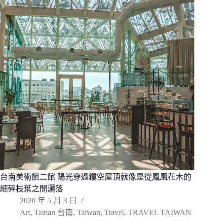
台南美術館二館 陽光穿過鏤空屋頂就像是從鳳凰花木的
細碎枝葉之間灑落
2020 年 5 月 3 日
Art
,
Tainan 台南
,
Taiwan
,
Travel
,
TRAVEL TAIWAN