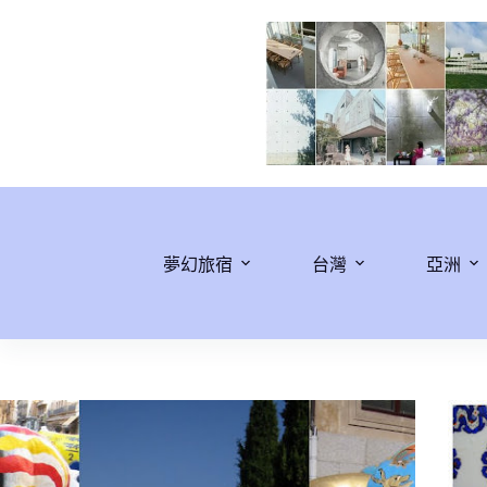
跳
至
主
要
內
容
夢幻旅宿
台灣
亞洲