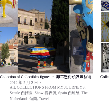
Collection of Collectibles figures 。 非常態街頭裝置藝術
Colle
2012 年 5 月 2 日
Art
,
COLLECTIONS FROM MY JOURNEYS
,
Seattle 西雅圖
,
Show 看表演
,
Spain 西班牙
,
The
Netherlands 荷蘭
,
Travel