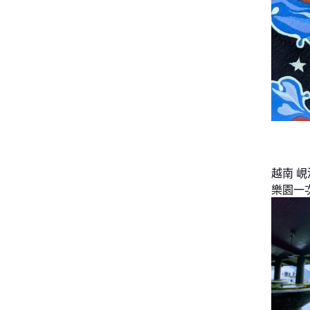
越南 
樂園一