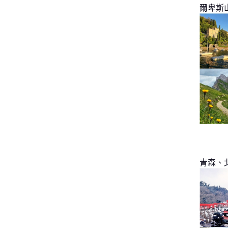
爾卑斯
青森、