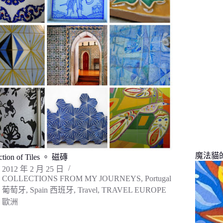
找
不
到
符
合
條
件
的
結
果
魔法貓的旅
ction of Tiles 。 磁磚
2012 年 2 月 25 日
COLLECTIONS FROM MY JOURNEYS
,
Portugal
葡萄牙
,
Spain 西班牙
,
Travel
,
TRAVEL EUROPE
歐洲