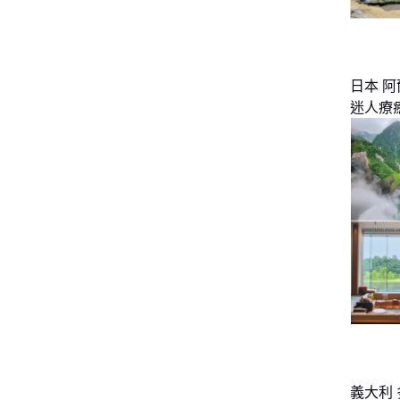
日本 
迷人療
義大利