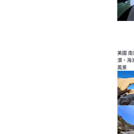
美國 南
漠、海
風景