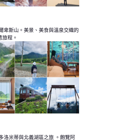
阿爾卑斯山。美景、美食與溫泉交織的
癒旅程。
 多洛米蒂與北義湖區之旅 。飽覽阿