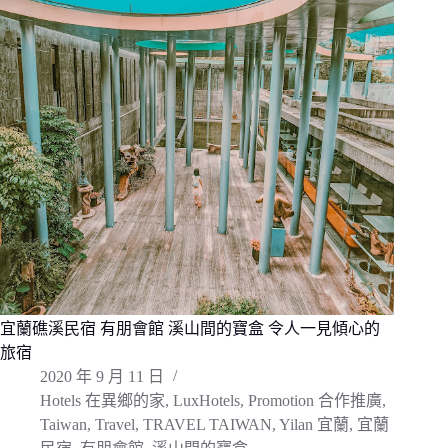
宜蘭礁溪民宿 有朋會館 溪山間的寶盒 令人一見傾心的
旅宿
2020 年 9 月 11 日
Hotels 在異鄉的家
,
LuxHotels
,
Promotion 合作推廣
,
Taiwan
,
Travel
,
TRAVEL TAIWAN
,
Yilan 宜蘭
,
宜蘭