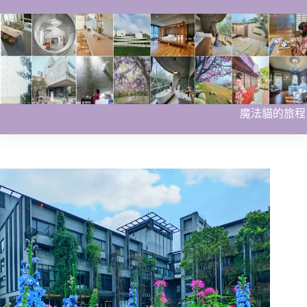
跳
至
主
要
內
容
魔法貓的旅程