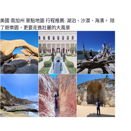
美國 南加州 景點地圖 行程推薦: 湖泊、沙漠、海濱。 除
了遊樂園，更要走進壯麗的大風景