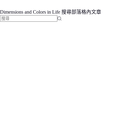
Dimensions and Colors in Life 搜尋部落格內文章
找
不
到
符
合
條
件
的
結
果