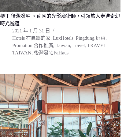
墾丁 後灣發宅 。南國的光影魔術師，引領旅人走進奇幻
時光隧道
2021 年 1 月 31 日
Hotels 在異鄉的家
,
LuxHotels
,
Pingdung 屏東
,
Promotion 合作推廣
,
Taiwan
,
Travel
,
TRAVEL
TAIWAN
,
後灣發宅FaHaus