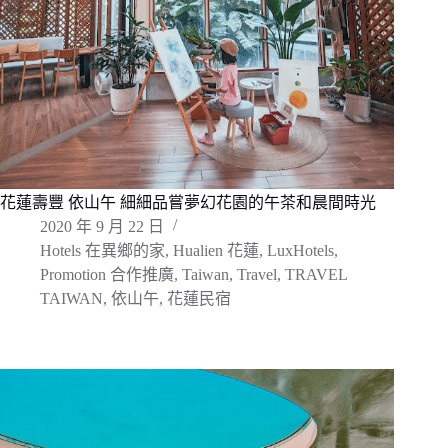
花蓮壽豐 依山午 細細品嘗夢幻花園的午茶和晨間時光
2020 年 9 月 22 日
Hotels 在異鄉的家
,
Hualien 花蓮
,
LuxHotels
,
Promotion 合作推廣
,
Taiwan
,
Travel
,
TRAVEL
TAIWAN
,
依山午
,
花蓮民宿