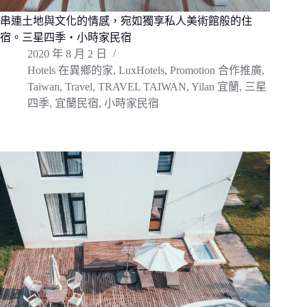
串連土地與文化的情感，宛如獨享私人美術館般的住
宿。三星四季・小時家民宿
2020 年 8 月 2 日
Hotels 在異鄉的家
,
LuxHotels
,
Promotion 合作推廣
,
Taiwan
,
Travel
,
TRAVEL TAIWAN
,
Yilan 宜蘭
,
三星
四季
,
宜蘭民宿
,
小時家民宿