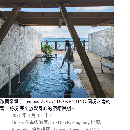
馥蘭朵墾丁 Tempus VOLANDO KENTING 國境之南的
奢華秘境 完全放鬆身心的療癒假期。
2021 年 2 月 15 日
Hotels 在異鄉的家
,
LuxHotels
,
Pingdung 屏東
,
Promotion 合作推廣
,
Taiwan
,
Travel
,
TRAVEL