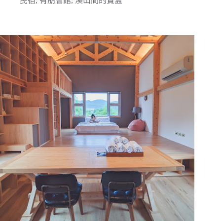
民宿
,
有朋會館
,
溪山間的寶盒