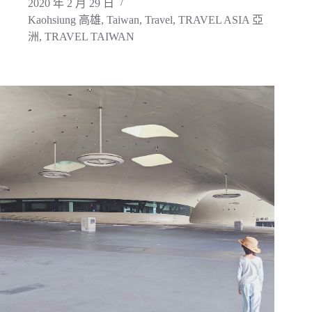
2020 年 2 月 29 日
Kaohsiung 高雄
,
Taiwan
,
Travel
,
TRAVEL ASIA 亞
洲
,
TRAVEL TAIWAN