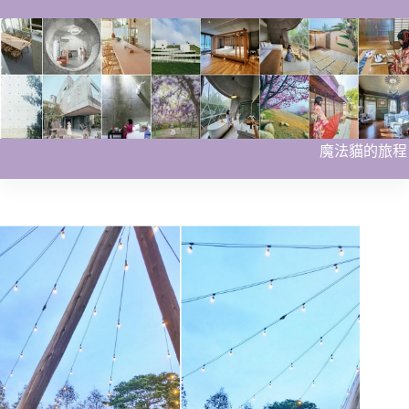
跳
至
主
要
內
容
魔法貓的旅程