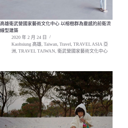
高雄衛武營國家藝術文化中心 以榕樹群為靈感的前衛流
線型建築
2020 年 2 月 24 日
Kaohsiung 高雄
,
Taiwan
,
Travel
,
TRAVEL ASIA 亞
洲
,
TRAVEL TAIWAN
,
衛武營國家藝術文化中心