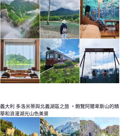
義大利 多洛米蒂與北義湖區之旅 。飽覽阿爾卑斯山的精
華和浪漫湖光山色美景