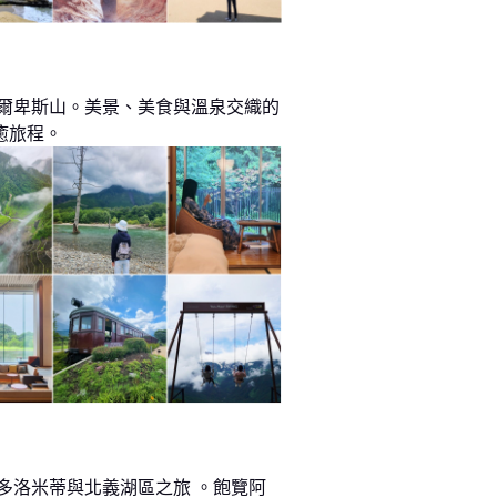
阿爾卑斯山。美景、美食與溫泉交織的
癒旅程。
 多洛米蒂與北義湖區之旅 。飽覽阿