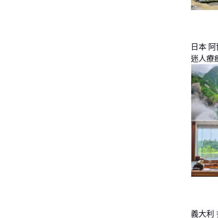
日本 
迷人療
義大利