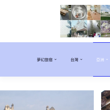
跳
至
主
要
內
容
夢幻旅宿
台灣
亞洲