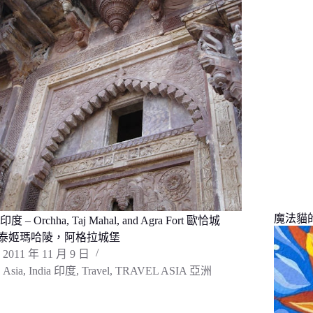
找
不
到
符
合
條
件
的
結
果
魔法貓的旅
a 印度 – Orchha, Taj Mahal, and Agra Fort 歐恰城
泰姬瑪哈陵，阿格拉城堡
2011 年 11 月 9 日
Asia
,
India 印度
,
Travel
,
TRAVEL ASIA 亞洲