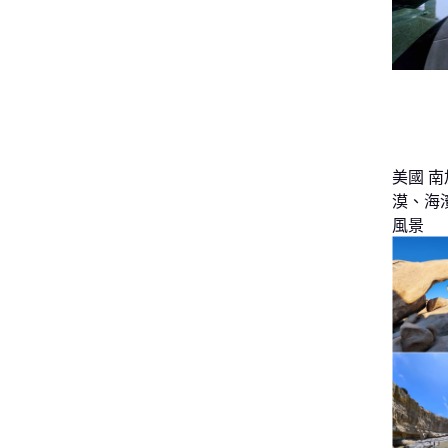
美國 南
漠、海
風景