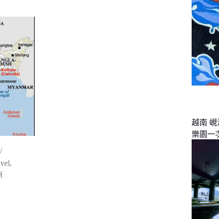
越南 
樂園一
vel
,
洲