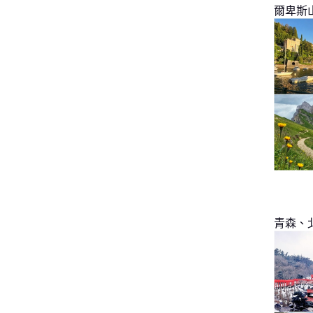
爾卑斯
青森、