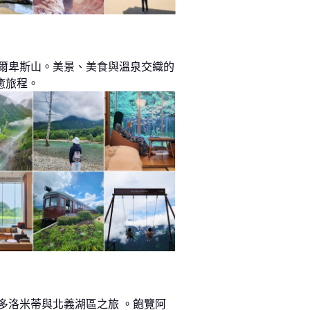
阿爾卑斯山。美景、美食與溫泉交織的
癒旅程。
 多洛米蒂與北義湖區之旅 。飽覽阿