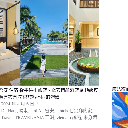
找
不
到
符
合
條
件
的
結
果
魔法貓的旅
會安 住宿 從平價小旅店、微奢精品酒店 到頂級度
應有盡有 提供旅客不同的體驗
2024 年 4 月 6 日
Da Nang 峴港
,
Hoi An 會安
,
Hotels 在異鄉的家
,
Travel
,
TRAVEL ASIA 亞洲
,
vietnam 越南
,
未分類