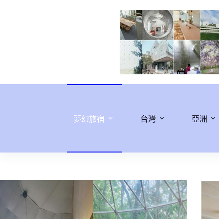
跳
至
主
要
內
容
夢幻旅宿
台灣
亞洲