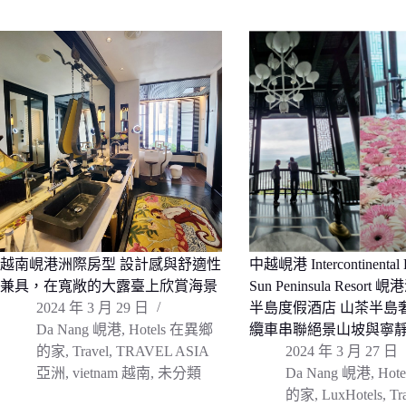
越南峴港洲際房型 設計感與舒適性
中越峴港 Intercontinental 
兼具，在寬敞的大露臺上欣賞海景
Sun Peninsula Resor
2024 年 3 月 29 日
半島度假酒店 山茶半島
Da Nang 峴港
,
Hotels 在異鄉
纜車串聯絕景山坡與寧
的家
,
Travel
,
TRAVEL ASIA
2024 年 3 月 27 日
亞洲
,
vietnam 越南
,
未分類
Da Nang 峴港
,
Hot
的家
,
LuxHotels
,
Tr