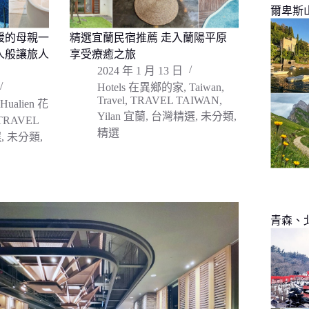
爾卑斯
暖的母親一
精選宜蘭民宿推薦 走入蘭陽平原
人般讓旅人
享受療癒之旅
2024 年 1 月 13 日
Hotels 在異鄉的家
,
Taiwan
,
Travel
,
TRAVEL TAIWAN
,
Hualien 花
Yilan 宜蘭
,
台灣精選
,
未分類
,
TRAVEL
精選
選
,
未分類
,
青森、