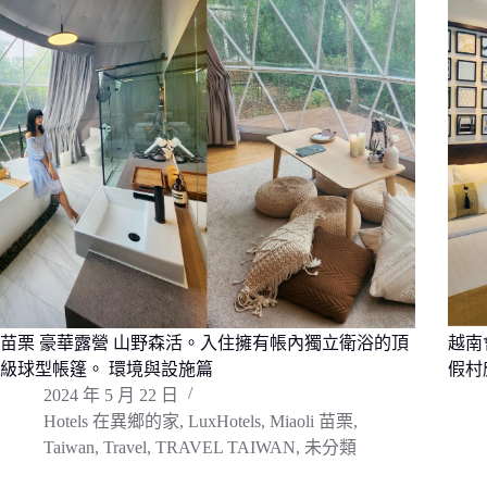
苗栗 豪華露營 山野森活。入住擁有帳內獨立衛浴的頂
越南
級球型帳篷。 環境與設施篇
假村
2024 年 5 月 22 日
Hotels 在異鄉的家
,
LuxHotels
,
Miaoli 苗栗
,
Taiwan
,
Travel
,
TRAVEL TAIWAN
,
未分類