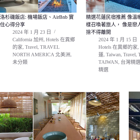
洛杉磯飯店: 機場飯店、AirBnb 實
精選花蓮民宿推薦 像溫
住心得分享
樣召喚著旅人， 像是戀
2024 年 1 月 23 日
捨不得離開
California 加州
,
Hotels 在異鄉
2024 年 1 月 15 日
的家
,
Travel
,
TRAVEL
Hotels 在異鄉的家
,
NORTH AMERICA 北美洲
,
蓮
,
Taiwan
,
Travel
,
未分類
TAIWAN
,
台灣精
精選