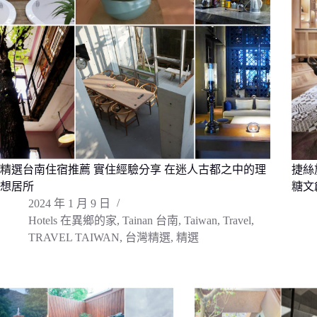
精選台南住宿推薦 實住經驗分享 在迷人古都之中的理
捷絲
想居所
糖文
2024 年 1 月 9 日
Hotels 在異鄉的家
,
Tainan 台南
,
Taiwan
,
Travel
,
TRAVEL TAIWAN
,
台灣精選
,
精選