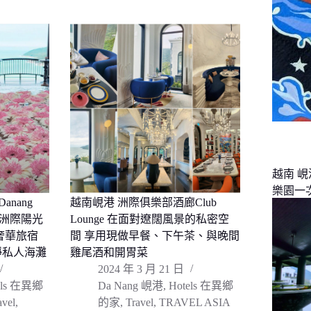
越南 
樂園一
Danang
越南峴港 洲際俱樂部酒廊Club
t 峴港洲際陽光
Lounge 在面對遼闊風景的私密空
奢華旅宿
間 享用現做早餐、下午茶、與晚間
靜私人海灘
雞尾酒和開胃菜
2024 年 3 月 21 日
els 在異鄉
Da Nang 峴港
,
Hotels 在異鄉
avel
,
的家
,
Travel
,
TRAVEL ASIA