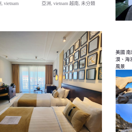
洲
,
vietnam
亞洲
,
vietnam 越南
,
未分類
美國 南
漠、海
風景