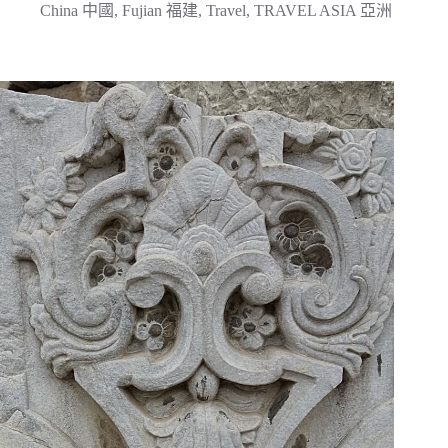
China 中國
,
Fujian 福建
,
Travel
,
TRAVEL ASIA 亞洲