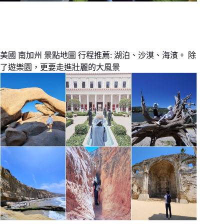
美國 南加州 景點地圖 行程推薦: 湖泊、沙漠、海濱。 除
了遊樂園，更要走進壯麗的大風景