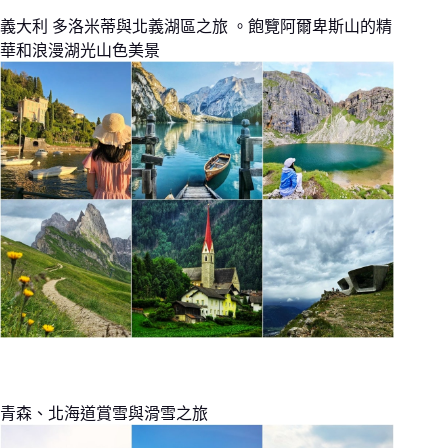
義大利 多洛米蒂與北義湖區之旅 。飽覽阿爾卑斯山的精
華和浪漫湖光山色美景
青森、北海道賞雪與滑雪之旅