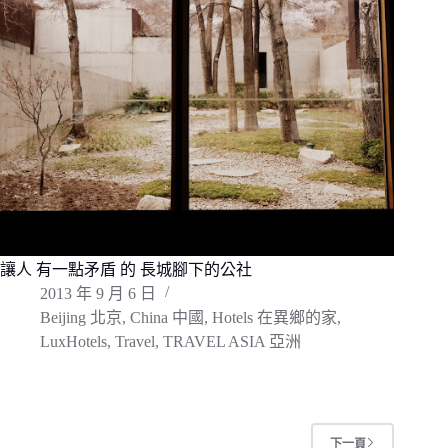
讓人 有一點矛盾 的 長城腳下的公社
2013 年 9 月 6 日
Beijing 北京
,
China 中國
,
Hotels 在異鄉的家
,
LuxHotels
,
Travel
,
TRAVEL ASIA 亞洲
下一頁