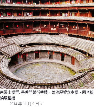
南溪土樓群: 書香門第衍香樓、荒涼廢墟立本樓、回音繚
繞環極樓
2014 年 11 月 9 日