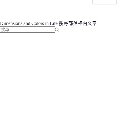
Dimensions and Colors in Life 搜尋部落格內文章
找
不
到
符
合
條
件
的
結
果