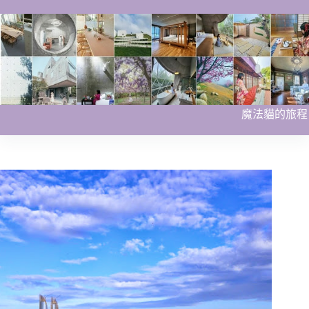
跳
至
主
要
內
容
魔法貓的旅程