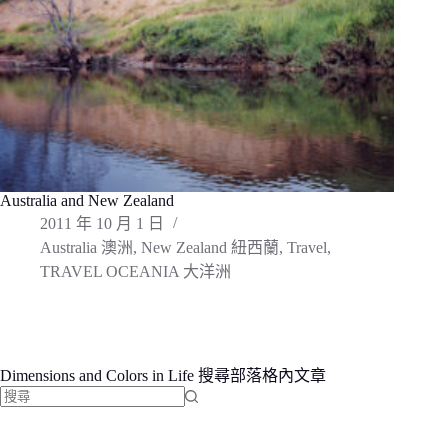
Australia and New Zealand
2011 年 10 月 1 日
Australia 澳洲
,
New Zealand 紐西蘭
,
Travel
,
TRAVEL OCEANIA 大洋洲
Dimensions and Colors in Life 搜尋部落格內文章
找
不