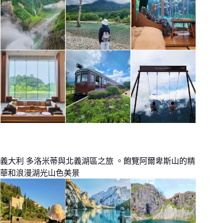
義大利 多洛米蒂與北義湖區之旅 。飽覽阿爾卑斯山的精
華和浪漫湖光山色美景