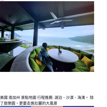
美國 南加州 景點地圖 行程推薦: 湖泊、沙漠、海濱。 除
了遊樂園，更要走進壯麗的大風景