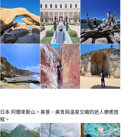
日本 阿爾卑斯山。美景、美食與溫泉交織的迷人療癒旅
程。