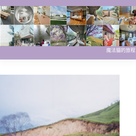
跳
至
主
要
內
容
魔法貓的旅程