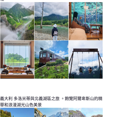
義大利 多洛米蒂與北義湖區之旅 。飽覽阿爾卑斯山的精
華和浪漫湖光山色美景