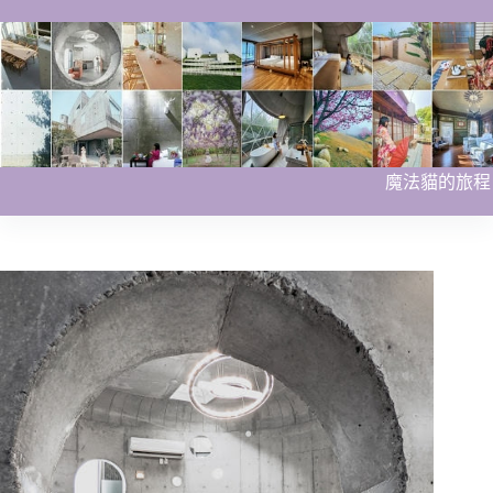
跳
至
主
要
內
容
魔法貓的旅程