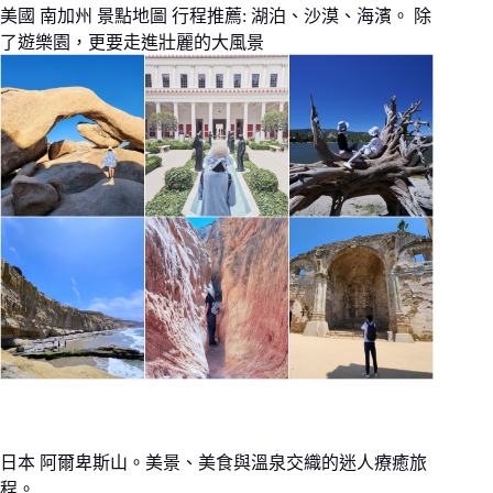
美國 南加州 景點地圖 行程推薦: 湖泊、沙漠、海濱。 除
了遊樂園，更要走進壯麗的大風景
日本 阿爾卑斯山。美景、美食與溫泉交織的迷人療癒旅
程。