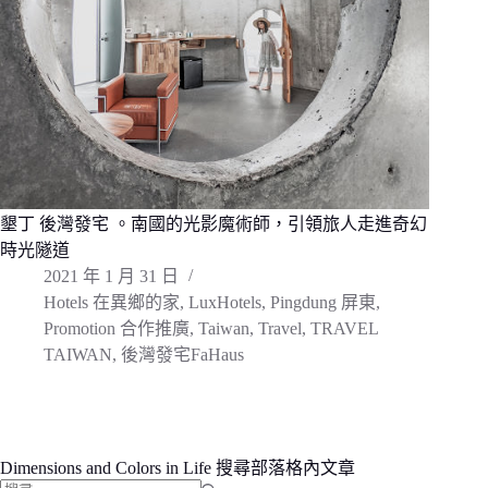
墾丁 後灣發宅 。南國的光影魔術師，引領旅人走進奇幻
時光隧道
2021 年 1 月 31 日
Hotels 在異鄉的家
,
LuxHotels
,
Pingdung 屏東
,
Promotion 合作推廣
,
Taiwan
,
Travel
,
TRAVEL
TAIWAN
,
後灣發宅FaHaus
Dimensions and Colors in Life 搜尋部落格內文章