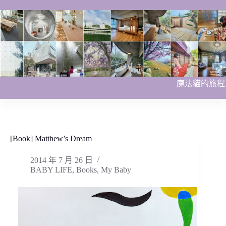
跳
至
主
要
內
容
魔法貓的旅程
[Book] Matthew’s Dream
2014 年 7 月 26 日
BABY LIFE
,
Books
,
My Baby