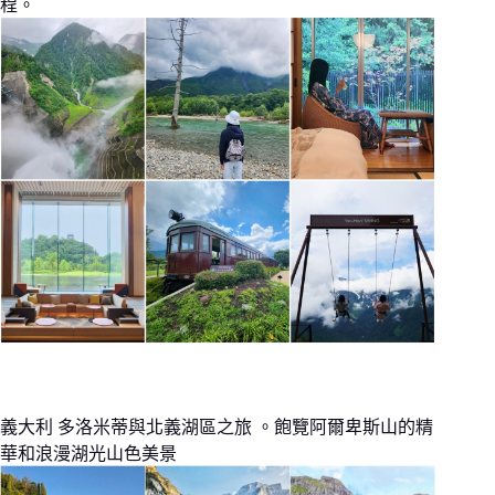
程。
義大利 多洛米蒂與北義湖區之旅 。飽覽阿爾卑斯山的精
華和浪漫湖光山色美景