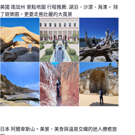
美國 南加州 景點地圖 行程推薦: 湖泊、沙漠、海濱。 除
了遊樂園，更要走進壯麗的大風景
日本 阿爾卑斯山。美景、美食與溫泉交織的迷人療癒旅