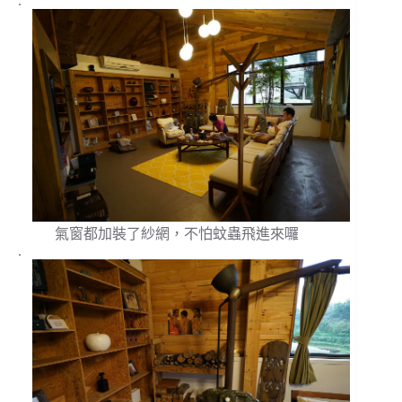
.
氣窗都加裝了紗網，不怕蚊蟲飛進來囉
.