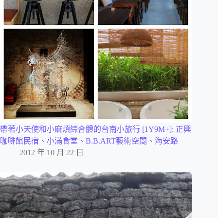
帶著小天使和小麻煩綜合體的台南小旅行 [1Y9M+]: 正興
咖啡館民宿、小滿食堂、B.B.ART藝術空間、海安路
2012 年 10 月 22 日