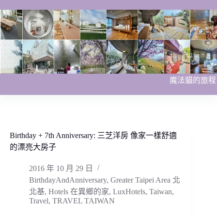
跳
至
主
要
內
容
魔法貓的旅程
Birthday + 7th Anniversary: 三芝洋房 像家一樣舒適
的漂亮大房子
2016 年 10 月 29 日
BirthdayAndAnniversary
,
Greater Taipei Area 北
北基
,
Hotels 在異鄉的家
,
LuxHotels
,
Taiwan
,
Travel
,
TRAVEL TAIWAN