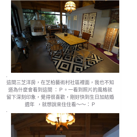
.
這間三芝洋房，在芝柏藝術村社區裡面，我也不知
道為什麼會看到這間 ：Ｐ。一看到照片的風格就
留下深刻印象，覺得很喜歡，剛好快到生日加結婚
週年 ，就想說來住住看～～：Ｐ
.