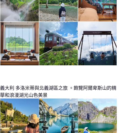
義大利 多洛米蒂與北義湖區之旅 。飽覽阿爾卑斯山的精
華和浪漫湖光山色美景