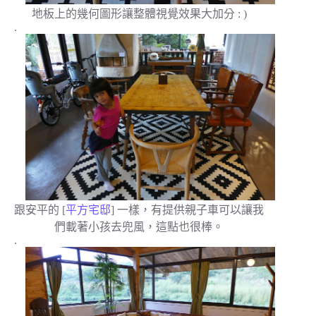
地板上的幾何圖形讓整體視覺效果大加分 : )
.
跟安平的 [
平方宅邸
] 一樣，有提供親子車可以讓我
們載著小孩去兜風，這點也很棒。
.