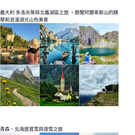
義大利 多洛米蒂與北義湖區之旅 。飽覽阿爾卑斯山的精
華和浪漫湖光山色美景
青森、北海道賞雪與滑雪之旅