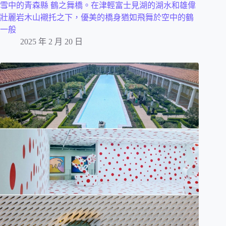
雪中的青森縣 鶴之舞橋。在津輕富士見湖的湖水和雄偉
壯麗岩木山襯托之下，優美的橋身猶如飛舞於空中的鶴
一般
2025 年 2 月 20 日