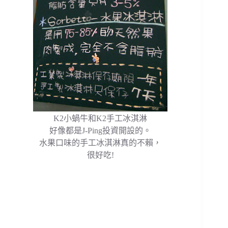
K2小蝸牛和K2手工冰淇淋
好像都是J-Ping投資開設的。
水果口味的手工冰淇淋真的不賴，
很好吃!