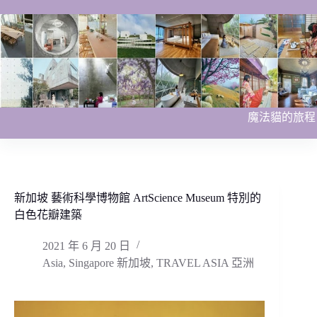
跳
至
主
要
內
容
魔法貓的旅程
新加坡 藝術科學博物館 ArtScience Museum 特別的
白色花瓣建築
2021 年 6 月 20 日
Asia
,
Singapore 新加坡
,
TRAVEL ASIA 亞洲