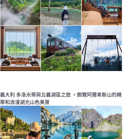
義大利 多洛米蒂與北義湖區之旅 。飽覽阿爾卑斯山的精
華和浪漫湖光山色美景