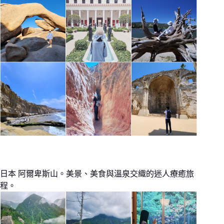
日本 阿爾卑斯山。美景、美食與溫泉交織的迷人療癒旅
程。