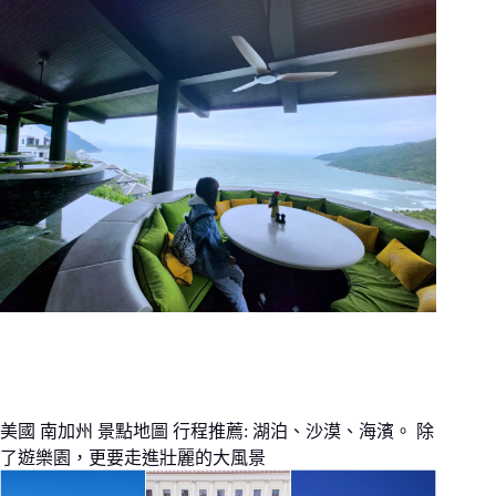
美國 南加州 景點地圖 行程推薦: 湖泊、沙漠、海濱。 除
了遊樂園，更要走進壯麗的大風景