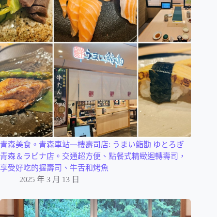
青森美食。青森車站一樓壽司店: うまい鮨勘 ゆとろぎ
青森＆ラビナ店。交通超方便、點餐式精緻迴轉壽司，
享受好吃的握壽司、牛舌和烤魚
2025 年 3 月 13 日