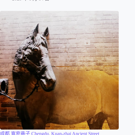
成都 寬窄巷子 Chengdu, Kuan-zhai Ancient Street