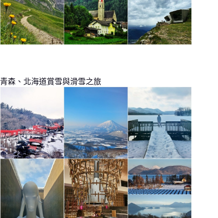
青森、北海道賞雪與滑雪之旅