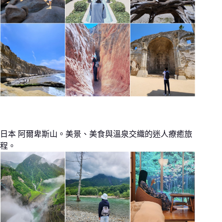
日本 阿爾卑斯山。美景、美食與溫泉交織的迷人療癒旅
程。