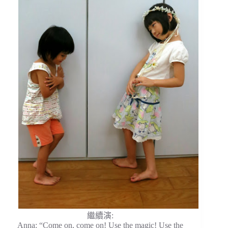
繼續演:
Anna: “Come on, come on! Use the magic! Use the