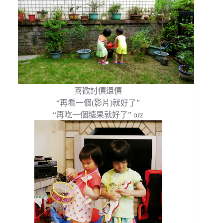
喜歡討價還價
“再看一個(影片)就好了”
“再吃一個糖果就好了” orz