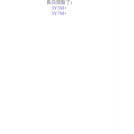
長白頭髮了)
3Y5M+
3Y7M+