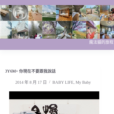
跳
至
主
要
內
容
魔法貓的旅程
3Y6M+ 你現在不要跟我說話
2014 年 8 月 17 日
BABY LIFE
,
My Baby