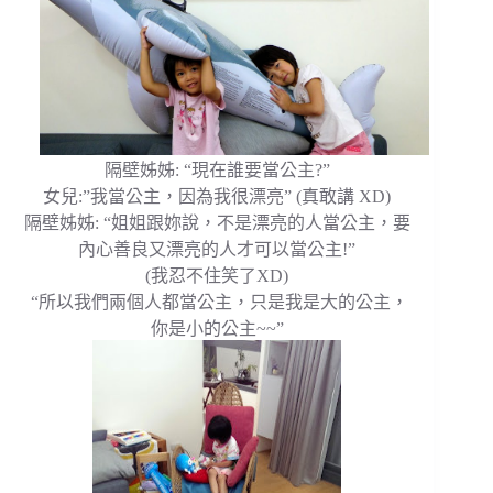
隔壁姊姊: “現在誰要當公主?”
女兒:”我當公主，因為我很漂亮” (真敢講 XD)
隔壁姊姊: “姐姐跟妳說，不是漂亮的人當公主，要
內心善良又漂亮的人才可以當公主!”
(我忍不住笑了XD)
“所以我們兩個人都當公主，只是我是大的公主，
你是小的公主~~”