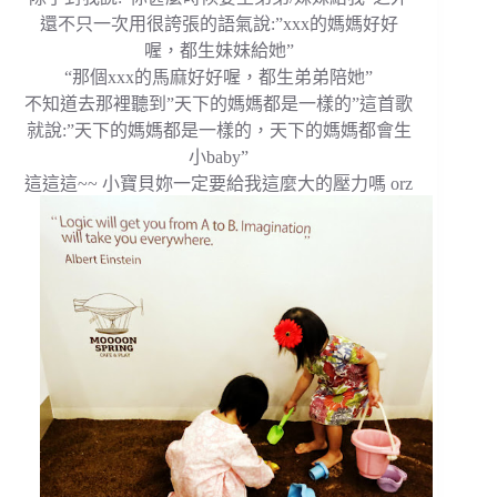
還不只一次用很誇張的語氣說:”xxx的媽媽好好
喔，都生妹妹給她”
“那個xxx的馬麻好好喔，都生弟弟陪她”
不知道去那裡聽到”天下的媽媽都是一樣的”這首歌
就說:”天下的媽媽都是一樣的，天下的媽媽都會生
小baby”
這這這~~ 小寶貝妳一定要給我這麼大的壓力嗎 orz