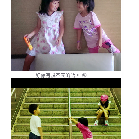
好像有說不完的話。 😛