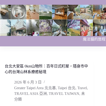
跳
至
主
要
內
容
魔法貓的旅程
台北大安區 0km山物所：百年日式町屋，隱身市中
心的台灣山林系療癒秘境
2026 年 6 月 3 日
Greater Taipei Area 北北基
,
Taipei 台北
,
Travel
,
TRAVEL ASIA 亞洲
,
TRAVEL TAIWAN
,
未
分類