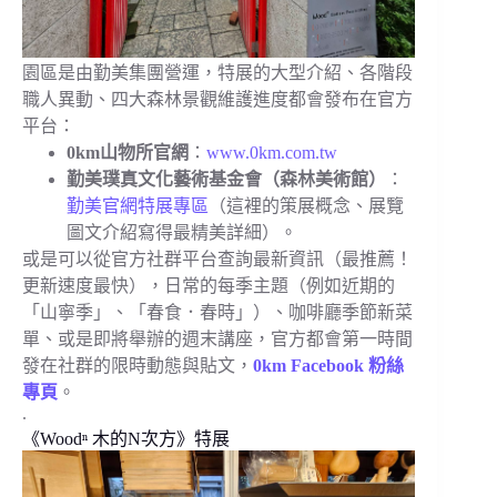
園區是由勤美集團營運，特展的大型介紹、各階段
職人異動、四大森林景觀維護進度都會發布在官方
平台：
0km山物所官網
：
www.0km.com.tw
勤美璞真文化藝術基金會（森林美術館）
：
勤美官網特展專區
（這裡的策展概念、展覽
圖文介紹寫得最精美詳細）。
或是可以從官方社群平台查詢最新資訊（最推薦！
更新速度最快），日常的每季主題（例如近期的
「山寧季」、「春食．春時」）、咖啡廳季節新菜
單、或是即將舉辦的週末講座，官方都會第一時間
發在社群的限時動態與貼文，
0km Facebook 粉絲
專頁
。
.
《Woodⁿ 木的N次方》特展