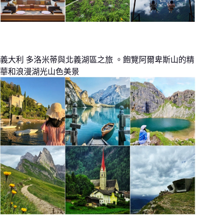
義大利 多洛米蒂與北義湖區之旅 。飽覽阿爾卑斯山的精
華和浪漫湖光山色美景