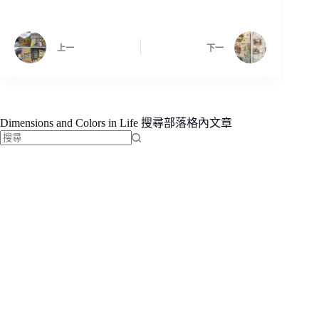
上一
下一
Dimensions and Colors in Life 搜尋部落格內文章
找
不
到
符
合
條
件
的
結
果