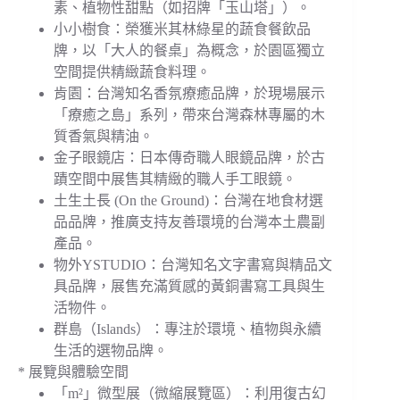
素、植物性甜點（如招牌「玉山塔」）。
小小樹食：榮獲米其林綠星的蔬食餐飲品
牌，以「大人的餐桌」為概念，於園區獨立
空間提供精緻蔬食料理。
肯園：台灣知名香氛療癒品牌，於現場展示
「療癒之島」系列，帶來台灣森林專屬的木
質香氣與精油。
金子眼鏡店：日本傳奇職人眼鏡品牌，於古
蹟空間中展售其精緻的職人手工眼鏡。
土生土長 (On the Ground)：台灣在地食材選
品品牌，推廣支持友善環境的台灣本土農副
產品。
物外YSTUDIO：台灣知名文字書寫與精品文
具品牌，展售充滿質感的黃銅書寫工具與生
活物件。
群島（Islands）：專注於環境、植物與永續
生活的選物品牌。
* 展覽與體驗空間
「m²」微型展（微縮展覽區）：利用復古幻