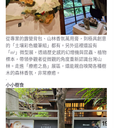
從專業的露營背包、山林香氛萬用膏，到極具創意
的「土壤彩色蠟筆組」都有。另外這裡還設有
「m²」微型展，透過歷史感的幻燈機與昆蟲、植物
標本，帶領參觀者從微觀的角度重新認識台灣山
林。走進「療癒之島」展區，還能親自嗅聞各種樹
木的森林香氛，非常療癒。
.
小小樹食