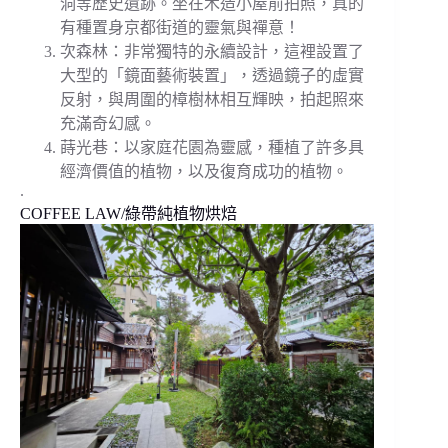
洞等歷史遺跡。坐在木造小屋前拍照，真的
有種置身京都街道的靈氣與禪意！
次森林：非常獨特的永續設計，這裡設置了
大型的「鏡面藝術裝置」，透過鏡子的虛實
反射，與周圍的樟樹林相互輝映，拍起照來
充滿奇幻感。
蒔光巷：以家庭花園為靈感，種植了許多具
經濟價值的植物，以及復育成功的植物。
.
COFFEE LAW/綠帶純植物烘焙