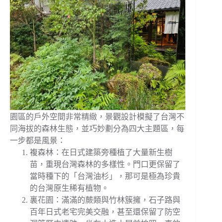
園區的戶外空間非常精緻，景觀設計模擬了台灣不
同海拔的森林生態，並巧妙劃分為四大主題區，每
一步都是風景：
複森林：在日式建築旁種植了大量新生樹
苗，重現台灣森林的多樣性。門口更保留了
當時種下的「台灣油杉」，那可是極為珍貴
的台灣原生稀有植物。
裏花園：滿滿的蕨類與竹林簇擁，石子路與
百年日式老宅完美交融，甚至還保留了防空