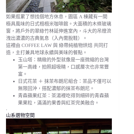
如果逛累了想找個地方休息，園區 A 棟藏有一間
極具風味的日式榻榻米咖啡館。大面積的木條玻璃
窗，將戶外的翠綠竹林延伸進室內，斗大的吊燈流
洩出濃濃的古典氣息（入內需脫鞋）。
這裡由 COFFEE LAW 與 綠帶純植物烘焙 共同打
造，主打兼具地球永續與美味的餐點。
玉山塔：精緻的外型就像是一座微縮的台灣
第一高峰，拍照超吸睛，口感層次也非常豐
富。
日式花茶 ＋ 抹茶布朗尼組合：茶品不僅可以
無限回沖，搭配濃郁的抹茶布朗尼。
青森蘋果紅茶：茶湯裡吃得到細碎的青森蘋
果果粒，滿滿的果香與紅茶完美融合。
.
山系選物空間