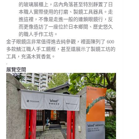
的玻璃展櫃上，店內角落甚至特別靜置了日
本職人實際使用的打磨、製鏡工具器具。走
進這裡，不像是走進一般的連鎖眼鏡行，反
而更像造訪了一座位於日本鄉間、歷史悠久
的職人手作工坊。
金子眼鏡店非常值得進去純參觀，裡面陳列了 600
多款鯖江職人手工鏡框，甚至還展示了製鏡工坊的
工具，充滿木質香氣。
.
展覽空間