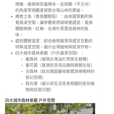
燈機、植物與昆蟲標本，從微觀（平方米）
的角度帶領觀者探索台灣山林的奧秘。
療癒之島（香氛體驗區）：由肯園策劃的嗅
覺展演空間，讓參觀者透過嗅覺感官，直接
體驗樟樹、紅檜、台灣杉等寶島森林的氣
味。
感知體驗溫室：結合植物復育與感官互動的
特殊溫室空間，展示台灣植物與經濟作物。
四大城市森林景觀（戶外展青空間）：
複森林（展現台灣油杉等原生樹種）
裏花園（展現防空洞古蹟與蕨類生態）
次森林（結合鏡面藝術裝置與樟樹林的
奇幻空間）
蒔光巷（展示與生活息息相關的民俗植
物與民居花園）
.
四大城市森林景觀 戶外空間