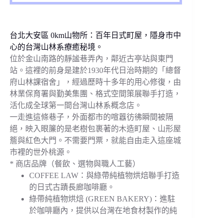
台北大安區 0km山物所：百年日式町屋，隱身市中
心的台灣山林系療癒秘境。
位於金山南路的靜謐巷弄內，鄰近古亭站與東門
站。這裡的前身是建於1930年代日治時期的「總督
府山林課宿舍」，經過歷時十多年的用心修復，由
林業保育署與勤美集團、格式空間策展聯手打造，
活化成全球第一間台灣山林系概念店。
一走進這條巷子，外面都市的喧囂彷彿瞬間被隔
絕，映入眼簾的是老樹包裹著的木造町屋、山形屋
簷與紅色大門。不需要門票，就能自由走入這座城
市裡的世外桃源。
* 商店品牌（餐飲、選物與職人工藝）
COFFEE LAW：與綠帶純植物烘焙聯手打造
的日式古蹟長廊咖啡廳。
綠帶純植物烘焙 (GREEN BAKERY)：進駐
於咖啡廳內，提供以台灣在地食材製作的純