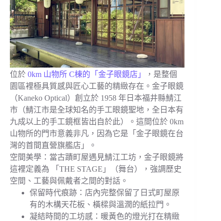
位於
0km 山物所 C棟的「金子眼鏡店」
，是整個
園區裡極具質感與匠心工藝的精緻存在。金子眼鏡
（Kaneko Optical）創立於 1958 年日本福井縣鯖江
市（鯖江市是全球知名的手工眼鏡聖地，全日本有
九成以上的手工鏡框皆出自於此）。這間位於 0km
山物所的門市意義非凡，因為它是「金子眼鏡在台
灣的首間直營旗艦店」。
空間美學：當古蹟町屋遇見鯖江工坊，金子眼鏡將
這裡定義為 「THE STAGE」（舞台），強調歷史
空間、工藝與佩戴者之間的對話。
保留時代痕跡：店內完整保留了日式町屋原
有的木構天花板、橫樑與溫潤的紙拉門。
凝結時間的工坊感：暖黃色的燈光打在精緻