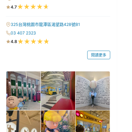
★
★
★
★
★
4.7
325台灣桃園市龍潭區渴望路428號B1
03 407 2323
★
★
★
★
★
4.8
閱讀更多