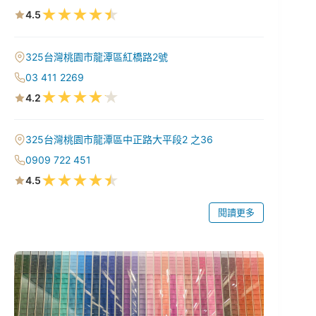
★
★
★
★
★
4.5
325台灣桃園市龍潭區紅橋路2號
03 411 2269
★
★
★
★
★
4.2
325台灣桃園市龍潭區中正路大平段2 之36
0909 722 451
★
★
★
★
★
4.5
閱讀更多