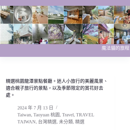
跳
至
主
要
內
容
魔法貓的旅程
精選桃園龍潭景點餐廳。迷人小旅行的美麗風景、
適合親子旅行的景點，以及季節限定的賞花好去
處。
2024 年 7 月 13 日
Taiwan
,
Taoyuan 桃園
,
Travel
,
TRAVEL
TAIWAN
,
台灣精選
,
未分類
,
精選