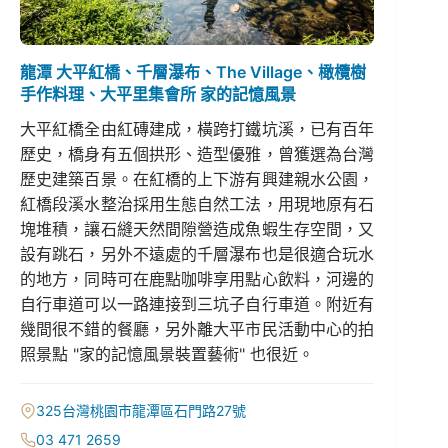
龍潭 大平紅橋、千層瀑布、The Village、橄欖樹
手作料理、大平里集會所 家的記憶風景
大平紅橋全由紅磚建成，橫跨打鐵坑溪，已有百年
歷史，橋身有五個拱形、造型優雅，曾獲選為台灣
歷史建築百景。在紅橋的上下游有興建親水公園，
紅橋段溪水整治採用生態自然工法，用現地原有石
塊堆積，讓石縫天然間隙營造成魚蝦生存空間，又
設有跳石，另外不遠處的千層瀑布也是很適合玩水
的地方，同時可在鹿點咖啡享用點心飲料，河邊的
自行車道可以一路連接到三坑子自行車道。附近有
幾間很不錯的餐廳，另外離大平市民活動中心的拍
照景點 "家的記憶風景裝置藝術" 也很近。
325台灣桃園市龍潭區石門路27號
03 471 2659