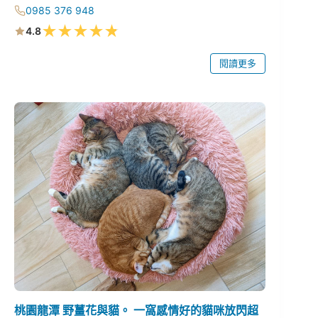
0985 376 948
★
★
★
★
★
4.8
閱讀更多
桃園龍潭 野薑花與貓。 一窩感情好的貓咪放閃超