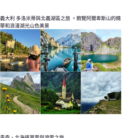
義大利 多洛米蒂與北義湖區之旅 。飽覽阿爾卑斯山的精
華和浪漫湖光山色美景
青森、北海道賞雪與滑雪之旅