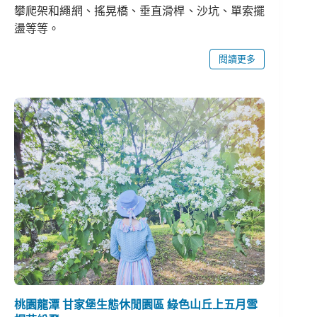
攀爬架和繩網、搖晃橋、垂直滑桿、沙坑、單索擺
盪等等。
閱讀更多
桃園龍潭 甘家堡生態休閒園區 綠色山丘上五月雪