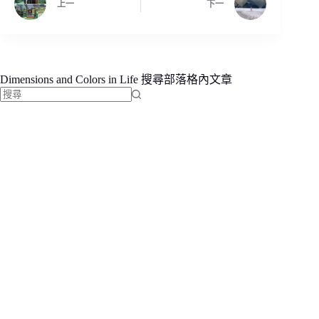
上一
下一
Dimensions and Colors in Life 搜尋部落格內文章
找
不
到
符
合
條
件
的
結
果