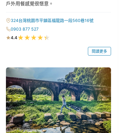
戶外用餐感覺很愜意。
324台灣桃園市平鎮區福龍路一段560巷16號
0903 877 527
★
★
★
★
★
4.4
閱讀更多