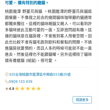
可愛， 還有特別的龍貓。
桃園龍潭 野薑花與貓 。桃園龍潭的野薑花與貓庭
園餐廳，不像我之前去的幾間貓咪咖啡廳的貓通常
都獨來獨往，這裡的貓咪親貓又親人，可以看到許
多貓咪彼此互動可愛的一面，互舔放閃超有趣。這
邊的貓咪是在貓房裡，不會進到客人用餐空間，因
此也比較不會有貓毛跑到飲料和餐點的問題。不過
進貓房就要預約，而且人多的時候可能就不能一直
進去，然後這裡也不能餵貓喔。另外這裡除了貓咪
還有養龍貓 (絨鼠)，很可愛 。
325台灣桃園市龍潭區中興路553巷25號
0909 133 439
★
★
★
★
★
4.9
閱讀更多