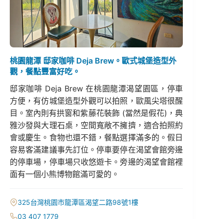
桃園龍潭 邸家咖啡 Deja Brew。歐式城堡造型外
觀，餐點豐富好吃。
邸家咖啡 Deja Brew 在桃園龍潭渴望園區，停車
方便，有仿城堡造型外觀可以拍照，歐風尖塔很醒
目。室內則有拱窗和紫藤花裝飾 (當然是假花)，典
雅沙發與大理石桌，空間寬敞不擁擠，適合拍照約
會或慶生。食物也還不錯，餐點選擇滿多的。假日
容易客滿建議事先訂位。停車要停在渴望會館旁邊
的停車場，停車場只收悠遊卡。旁邊的渴望會館裡
面有一個小熊博物館滿可愛的。
325台灣桃園市龍潭區渴望二路98號1樓
03 407 1779