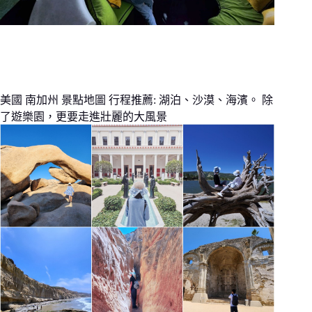
美國 南加州 景點地圖 行程推薦: 湖泊、沙漠、海濱。 除
了遊樂園，更要走進壯麗的大風景