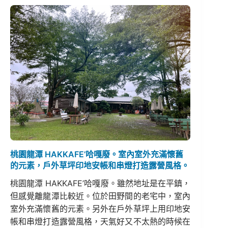
桃園龍潭 HAKKAFE’哈嘎廢。室內室外充滿懷舊
的元素，戶外草坪印地安帳和串燈打造露營風格。
桃園龍潭 HAKKAFE’哈嘎廢。雖然地址是在平鎮，
但感覺離龍潭比較近。位於田野間的老宅中，室內
室外充滿懷舊的元素。另外在戶外草坪上用印地安
帳和串燈打造露營風格，天氣好又不太熱的時候在