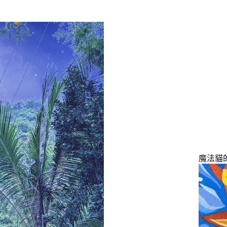
找
不
到
符
合
條
件
的
結
果
魔法貓的旅