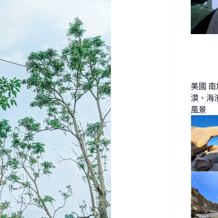
美國 南
漠、海
風景