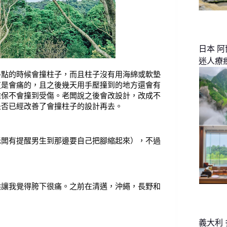
日本 
迷人療
終點的時候會撞柱子，而且柱子沒有用海綿或軟墊
道是會痛的，且之後幾天用手壓撞到的地方還會有
難保不會撞到受傷。老闆說之後會改設計，改成不
是否已經改善了會撞柱子的設計再去。
老闆有提醒男生到那邊要自己把腳縮起來），不過
候讓我覺得胯下很痛。之前在清邁，沖繩，長野和
義大利