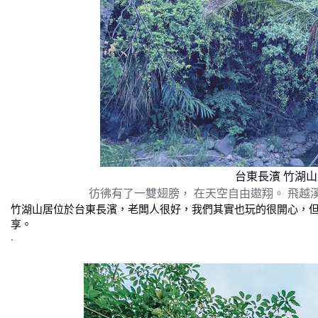
台東長濱 竹湖
彷彿有了一雙翅膀， 在天空自由遨翔。 飛越
竹湖山居位於台東長濱，老闆人很好，我們其實也玩的很開心，
享。
.