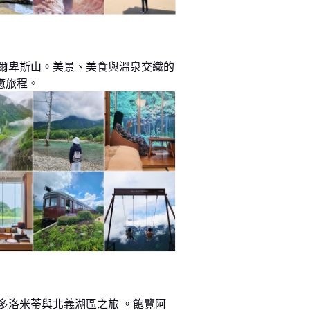
阿爾卑斯山。美景、美食與溫泉交織的
癒旅程。
 多洛米蒂與北義湖區之旅 。飽覽阿