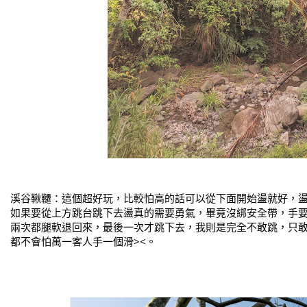
溪谷鞦韆：這個超好玩，比較怕高的話可以從下面開始盪就好，
如果要從上方跳台跳下去盪真的需要勇氣，畢竟沒綁安全帶，手
兩次都腿軟退回來，最後一次才跳下去，我則是完全不敢跳，只
都不會怕萬一客人手一個滑><。