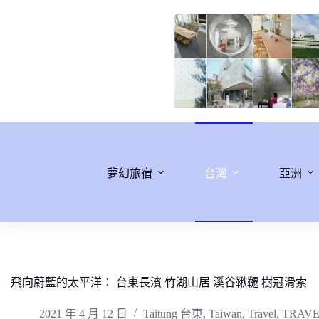
跳
至
主
要
內
容
夢幻旅宿
台灣
亞洲
飛向蔚藍的太平洋： 台東長濱 竹湖山居 溪谷鞦韆 樹冠滑索
2021 年 4 月 12 日
Taitung 台東
,
Taiwan
,
Travel
,
TRAVE