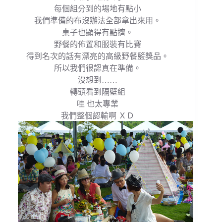
每個組分到的場地有點小
我們準備的布沒辦法全部拿出來用。
桌子也顯得有點擠。
野餐的佈置和服裝有比賽
得到名次的話有漂亮的高級野餐籃獎品。
所以我們很認真在準備。
沒想到……
轉頭看到隔壁組
哇 也太專業
我們整個認輸啊 ＸＤ