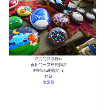
漂亮的彩繪石頭
很棒的一次野餐體驗
謝謝Julia的邀約 :))
野餐
偽露營