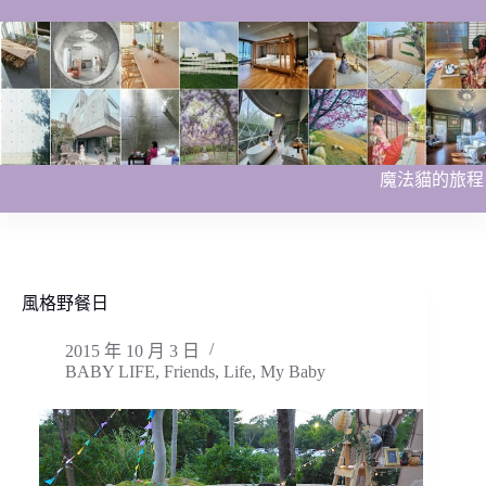
跳
至
主
要
內
容
魔法貓的旅程
風格野餐日
2015 年 10 月 3 日
BABY LIFE
,
Friends
,
Life
,
My Baby