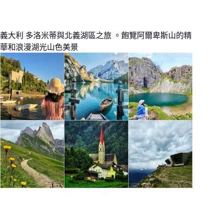
義大利 多洛米蒂與北義湖區之旅 。飽覽阿爾卑斯山的精
華和浪漫湖光山色美景