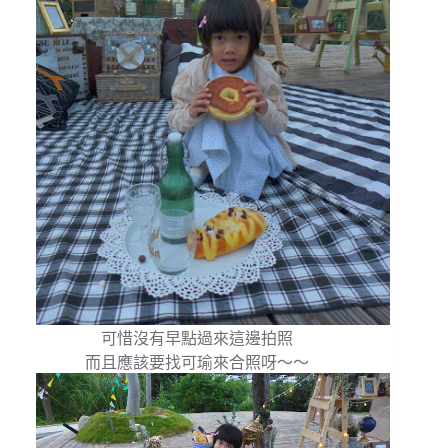
可惜沒有早點過來這邊拍照
而且應該要找可瑜來合照呀～～