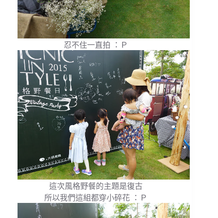
忍不住一直拍 ：Ｐ
這次風格野餐的主題是復古
所以我們這組都穿小碎花 ：Ｐ