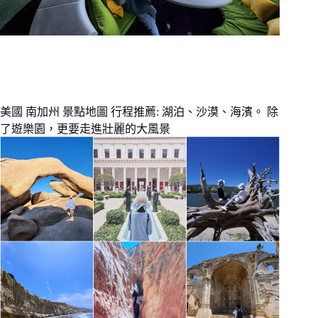
美國 南加州 景點地圖 行程推薦: 湖泊、沙漠、海濱。 除
了遊樂園，更要走進壯麗的大風景