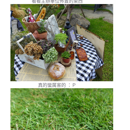
看看主辦單位佈置的東西
真的蠻厲害的 ：Ｐ