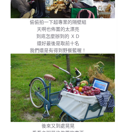
偷偷拍一下超專業的隔壁組
天啊也佈置的太漂亮
到底怎麼辦到的 ＸＤ
還好最後是取前十名
我們還是有得到野餐籃喔！
後來又到處晃晃