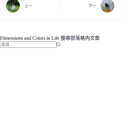
上一
下一
Dimensions and Colors in Life 搜尋部落格內文章
找
不
到
符
合
條
件
的
結
果