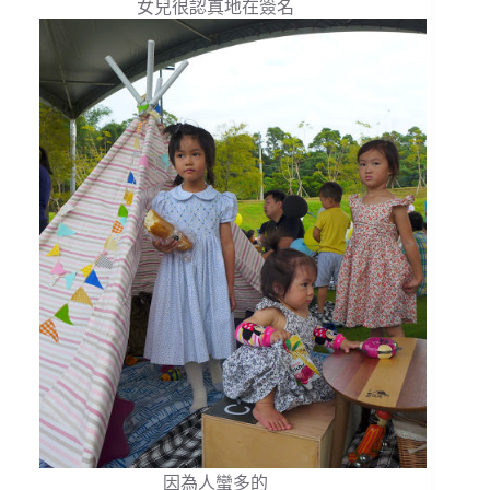
女兒很認真地在簽名
因為人蠻多的