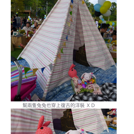
幫兩隻兔兔也穿上復古的洋裝 ＸＤ