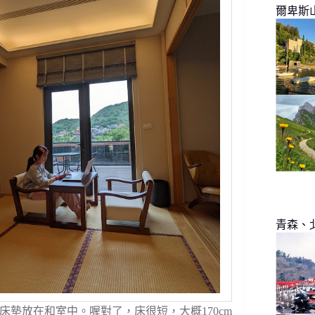
爾卑斯
青森、
墊放在和室中。喔對了，床很短，大概170cm