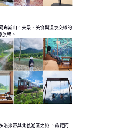
阿爾卑斯山。美景、美食與溫泉交織的
癒旅程。
 多洛米蒂與北義湖區之旅 。飽覽阿