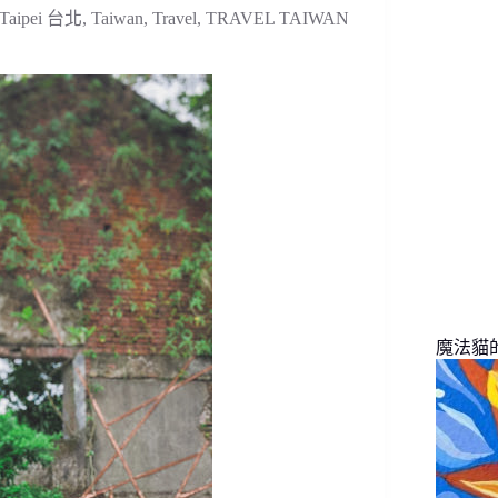
找
Taipei 台北
,
Taiwan
,
Travel
,
TRAVEL TAIWAN
不
到
符
合
條
件
的
結
果
魔法貓的旅