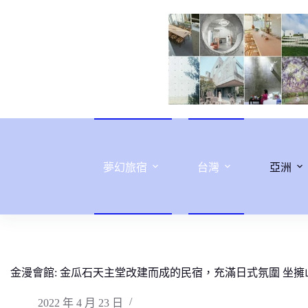
跳
至
主
要
內
容
夢幻旅宿
台灣
亞洲
金漫會館: 金瓜石天主堂改建而成的民宿，充滿日式氛圍 坐
2022 年 4 月 23 日