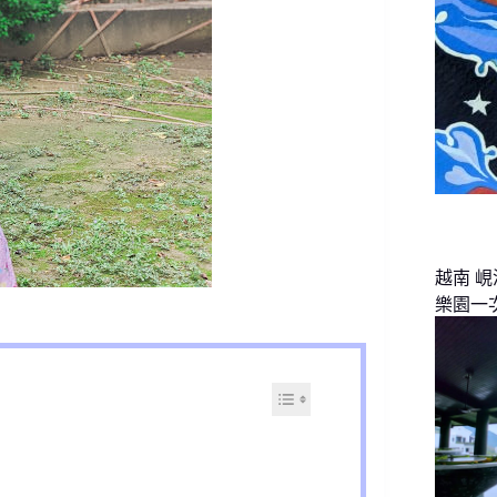
越南 
樂園一