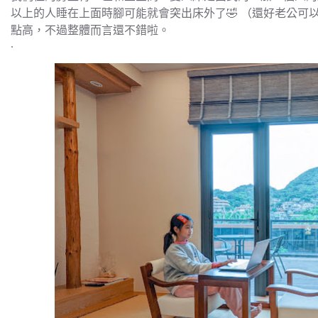
以上的人睡在上面時腳可能就會突出床外了🤣 （還好老公可
點高，不過整體而言還不錯啦。
.