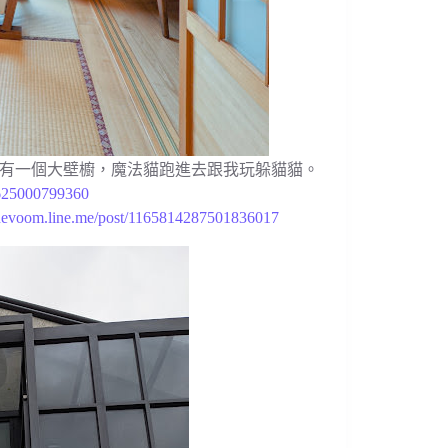
有一個大壁櫥，魔法貓跑進去跟我玩躲貓貓。
7625000799360
linevoom.line.me/post/1165814287501836017