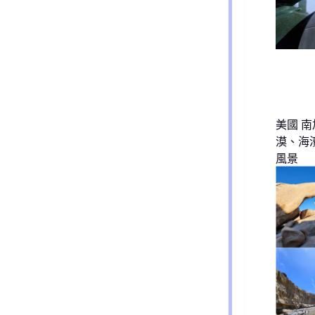
美國 南
漠、海
風景