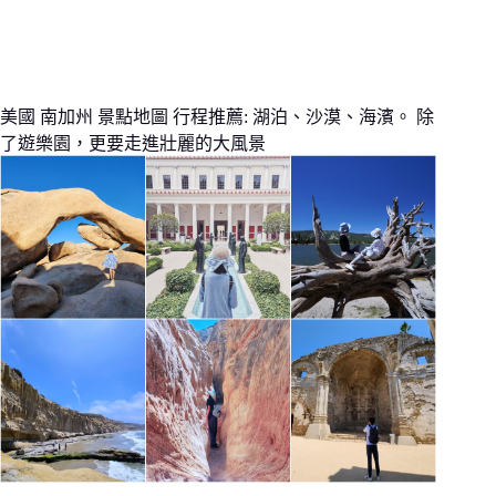
美國 南加州 景點地圖 行程推薦: 湖泊、沙漠、海濱。 除
了遊樂園，更要走進壯麗的大風景