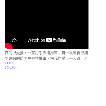
真的很愛推，一直用手去指推車。有一次還自己爬
到暗暗的房間裡去推推車，把我們嚇了一大跳。:P
11M+
1Y0M+