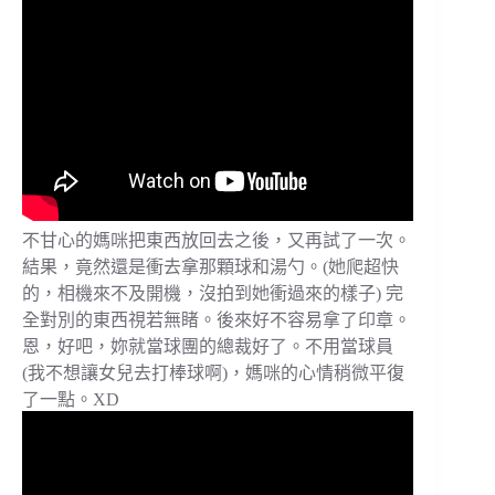
不甘心的媽咪把東西放回去之後，又再試了一次。
結果，竟然還是衝去拿那顆球和湯勺。(她爬超快
的，相機來不及開機，沒拍到她衝過來的樣子) 完
全對別的東西視若無睹。後來好不容易拿了印章。
恩，好吧，妳就當球團的總裁好了。不用當球員
(我不想讓女兒去打棒球啊)，媽咪的心情稍微平復
了一點。XD