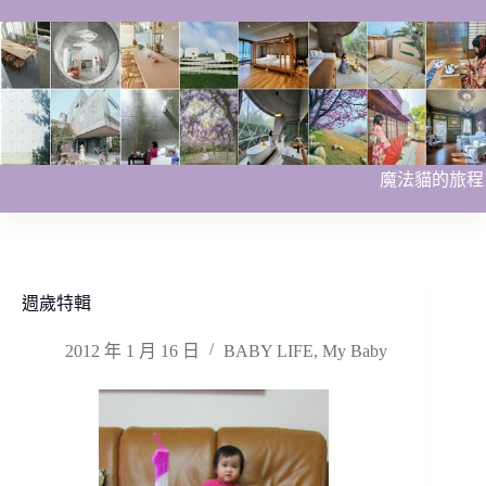
跳
至
主
要
內
容
魔法貓的旅程
週歲特輯
2012 年 1 月 16 日
BABY LIFE
,
My Baby