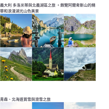
義大利 多洛米蒂與北義湖區之旅 。飽覽阿爾卑斯山的精
華和浪漫湖光山色美景
青森、北海道賞雪與滑雪之旅