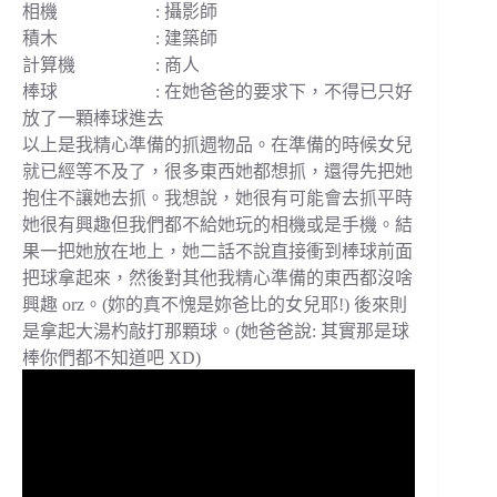
相機 : 攝影師
積木 : 建築師
計算機 : 商人
棒球 : 在她爸爸的要求下，不得已只好
放了一顆棒球進去
以上是我精心準備的抓週物品。在準備的時候女兒
就已經等不及了，很多東西她都想抓，還得先把她
抱住不讓她去抓。我想說，她很有可能會去抓平時
她很有興趣但我們都不給她玩的相機或是手機。結
果一把她放在地上，她二話不說直接衝到棒球前面
把球拿起來，然後對其他我精心準備的東西都沒啥
興趣 orz。(妳的真不愧是妳爸比的女兒耶!) 後來則
是拿起大湯杓敲打那顆球。(她爸爸說: 其實那是球
棒你們都不知道吧 XD)