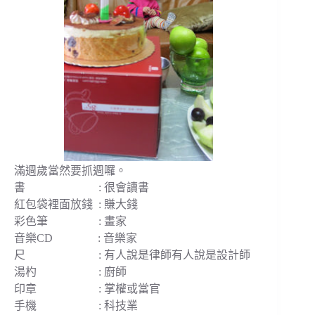
滿週歲當然要抓週囉。
書 : 很會讀書
紅包袋裡面放錢 : 賺大錢
彩色筆 : 畫家
音樂CD : 音樂家
尺 : 有人說是律師有人說是設計師
湯杓 : 廚師
印章 : 掌權或當官
手機 : 科技業