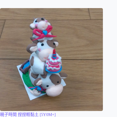
親子時間 捏捏輕黏土 [5Y0M+]