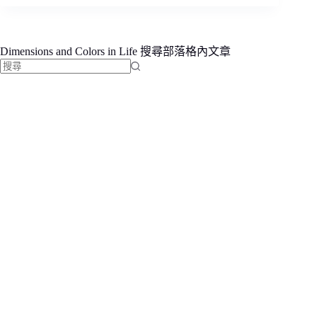
Dimensions and Colors in Life 搜尋部落格內文章
找
不
到
符
合
條
件
的
結
果