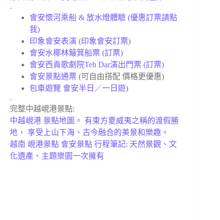
.
會安懷河乘船 & 放水燈體驗 (優惠訂票請點
我)
印象會安表演
(
印象會安訂票
)
會安水椰林簸箕船票 (訂票)
會安西貢歌劇院Teh Dar演出門票 (訂票)
會安景點通票
(可自由搭配 價格更優惠)
包車遊覽 會安半日／一日遊
)
.
完整中越峴港景點:
中越峴港 景點地圖。 有東方夏威夷之稱的渡假勝
地， 享受上山下海、古今融合的美景和樂趣。
越南 峴港景點 會安景點 行程筆記: 天然景觀、文
化遺產、主題樂園一次擁有