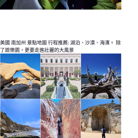
美國 南加州 景點地圖 行程推薦: 湖泊、沙漠、海濱。 除
了遊樂園，更要走進壯麗的大風景