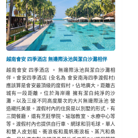
越南會安 四季酒店 無邊際泳池與潔白沙灘相伴
越南會安 四季酒店 。 無邊際泳池與潔白沙灘相
伴。會安四季酒店 (全名為 會安南海四季渡假村)
應該算是會安最頂級的度假村，佔地廣大，距離古
城有一段距離，位於海岸邊 擁有潔白純淨的沙
灘，以及三座不同高度層次的大片無邊際泳池 營
造襯托美景。渡假村內的住房是以別墅的形式，有
三間餐廳，還有烹飪學院、瑜珈教室、水療中心等
等。渡假村內也提供自行車、網球和羽毛球，單人
和雙人皮划艇、衝浪板和風帆衝浪板、蒸汽和桑