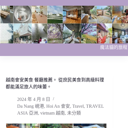
跳
至
主
要
內
容
魔法貓的旅程
越南會安美食 餐廳推薦。 從庶民美食到高級料理
都能滿足旅人的味蕾。
2024 年 4 月 8 日
Da Nang 峴港
,
Hoi An 會安
,
Travel
,
TRAVEL
ASIA 亞洲
,
vietnam 越南
,
未分類