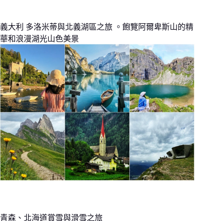
義大利 多洛米蒂與北義湖區之旅 。飽覽阿爾卑斯山的精
華和浪漫湖光山色美景
青森、北海道賞雪與滑雪之旅