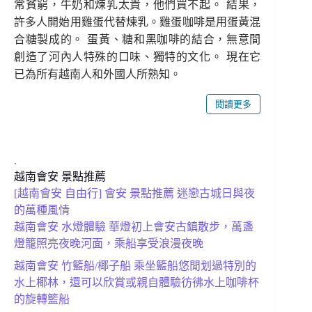
常貧窮，牛奶和煉乳太貴，他們買不起。 結果，
許多人開始用雞蛋代替煉乳。雞蛋咖啡是用蛋黃混
合糖製成的。 蛋黃、糖和黑咖啡的結合，無意間
創造了河內人特殊的口味、獨特的文化。 現在它
已為所有越南人和外國人所熟知。
閱讀更多
.
越南會安 景點推薦
[越南會安 自由行] 會安 景點推薦 迷戀古城日與夜
的萬種風情
越南會安 水燈體驗 華燈初上會安古鎮散步，萬盞
燈籠照亮夜晚河面，乘船享受浪漫夜晚
越南會安 竹籃船/椰子船 乘坐籃船悠閒划過特別的
水上椰林，還可以欣賞或親自體驗彷彿水上咖啡杯
的旋轉籃船