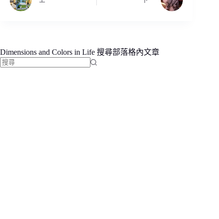
上一
下一
Dimensions and Colors in Life 搜尋部落格內文章
找
不
到
符
合
條
件
的
結
果