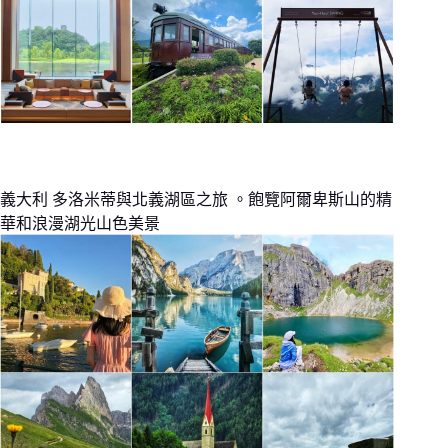
義大利 多洛米蒂與北義湖區之旅 。飽覽阿爾卑斯山的精
華和浪漫湖光山色美景