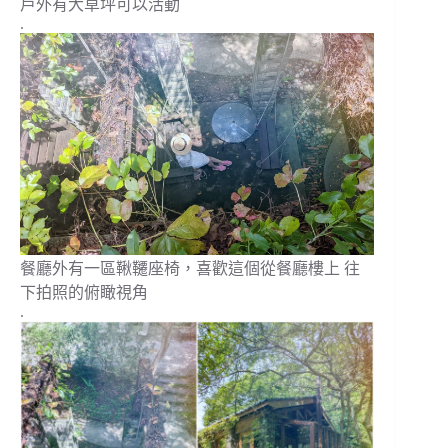
戶外有大草坪可以活動
.
餐廳外有一區鞦韆座椅，喜歡這個從餐廳樓上 往
下拍照的俯瞰視角
.