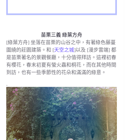
苗栗三義 綠葉方舟
[綠葉方舟] 坐落在苗栗的山谷之中，有著綠色藤蔓
圍繞的莊園建築。和 [
天空之城
]以及 [漫步雲端] 都
是苗栗著名的景觀餐廳，十分值得拜訪。這裡初春
有櫻花，春末初夏有螢火蟲和桐花，而在其他時間
到訪，也有一些季節性的花朵和滿滿的綠意。
.