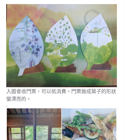
入園會收門票，可以抵消費。門票做成葉子的形狀
蠻漂亮的。
.