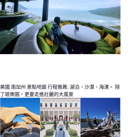
美國 南加州 景點地圖 行程推薦: 湖泊、沙漠、海濱。 除
了遊樂園，更要走進壯麗的大風景