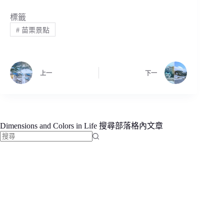
標籤
#
苗栗景點
上一
下一
Dimensions and Colors in Life 搜尋部落格內文章
找
不
到
符
合
條
件