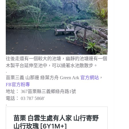
往後走還有一個較大的池塘，幽靜的池塘邊有一個
木製平台延伸至池中，可以繞著水池散散步。
.
苗栗三義 山那邊 綠葉方舟 Green Ark
官方網站
，
FB官方粉專
地址：
367苗栗縣三義鄉綠舟路1號
電話：
03 787 5868′
.