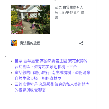
.
苗栗 豪華露營 寨酌然野奢庄園 繁花似錦的
夢幻園區，還有超美泳池和樹上平台
童話般的山城小旅行: 南庄橄欖樹，42份湧泉
自然生態步道，相遇森林屋
三義富貴牡丹 充滿藝術氣息的私人美術館內
的視覺與味覺饗宴