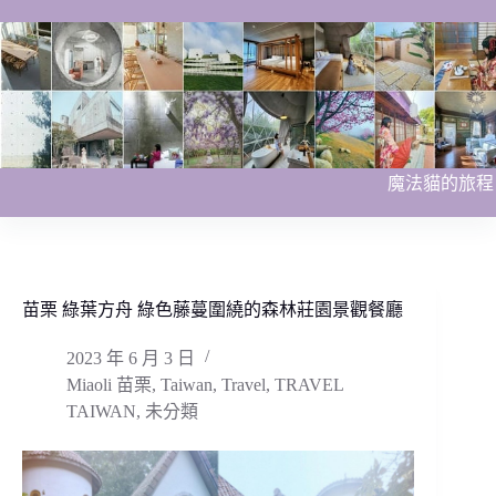
跳
至
主
要
內
容
魔法貓的旅程
苗栗 綠葉方舟 綠色藤蔓圍繞的森林莊園景觀餐廳
2023 年 6 月 3 日
Miaoli 苗栗
,
Taiwan
,
Travel
,
TRAVEL
TAIWAN
,
未分類