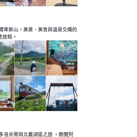
阿爾卑斯山。美景、美食與溫泉交織的
癒旅程。
 多洛米蒂與北義湖區之旅 。飽覽阿