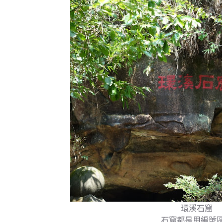
環溪石窟
石窟都是用編號