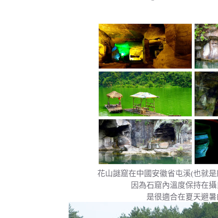
花山謎窟在中國安徽省屯溪(也就是
因為石窟內溫度保持在攝
是很適合在夏天避暑