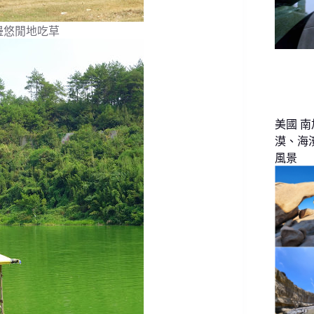
邊悠閒地吃草
美國 南
漠、海
風景