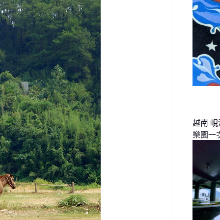
越南 
樂園一