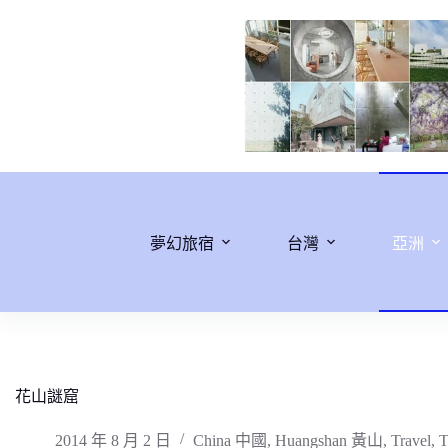
跳
至
主
要
內
容
夢幻旅宿
台灣
亞洲
花山謎窟
2014 年 8 月 2 日
China 中國
,
Huangshan 黃山
,
Travel
,