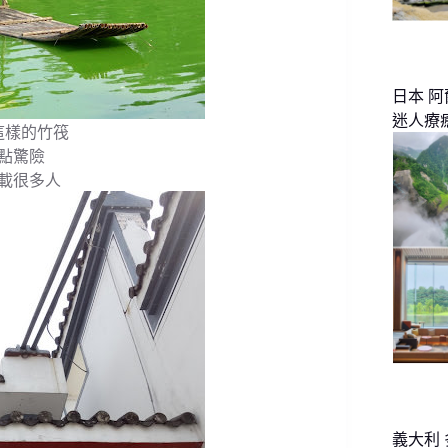
日本 
迷人療
這樣的竹筏
點驚險
載很多人
義大利