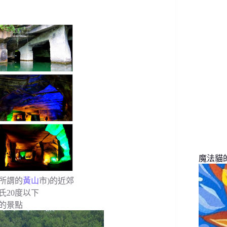
找
不
到
符
合
條
件
的
結
果
魔法貓的旅
所謂的
黃山
市)的近郊
氏20度以下
的景點