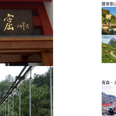
爾卑斯
青森、